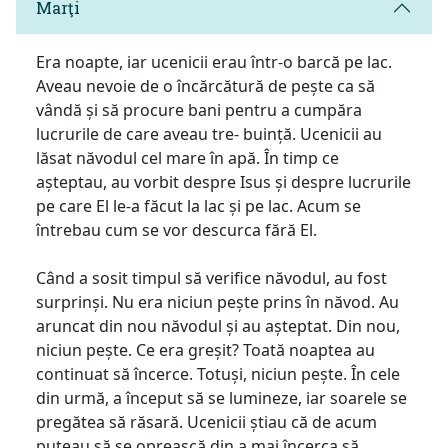
Marţi
Era noapte, iar ucenicii erau într-o barcă pe lac.
Aveau nevoie de o încărcătură de pește ca să
vândă și să procure bani pentru a cumpăra
lucrurile de care aveau tre- buință. Ucenicii au
lăsat năvodul cel mare în apă. În timp ce
așteptau, au vorbit despre Isus și despre lucrurile
pe care El le-a făcut la lac și pe lac. Acum se
întrebau cum se vor descurca fără El.
Când a sosit timpul să verifice năvodul, au fost
surprinși. Nu era niciun pește prins în năvod. Au
aruncat din nou năvodul și au așteptat. Din nou,
niciun pește. Ce era greșit? Toată noaptea au
continuat să încerce. Totuși, niciun pește. În cele
din urmă, a început să se lumineze, iar soarele se
pregătea să răsară. Ucenicii știau că de acum
puteau să se oprească din a mai încerca să