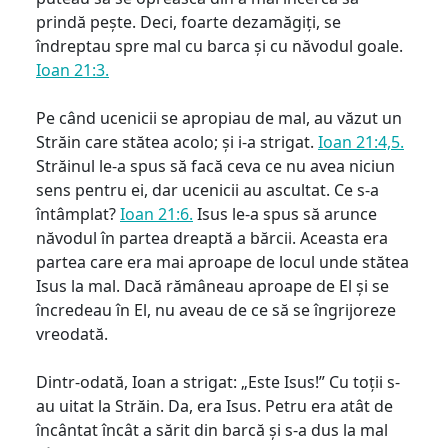
prindă pește. Deci, foarte dezamăgiți, se
îndreptau spre mal cu barca și cu năvodul goale.
Ioan 21:3.
Pe când ucenicii se apropiau de mal, au văzut un
Străin care stătea acolo; și i-a strigat.
Ioan 21:4,5.
Străinul le-a spus să facă ceva ce nu avea niciun
sens pentru ei, dar ucenicii au ascultat. Ce s-a
întâmplat?
Ioan 21:6.
Isus le-a spus să arunce
năvodul în partea dreaptă a bărcii. Aceasta era
partea care era mai aproape de locul unde stătea
Isus la mal. Dacă rămâneau aproape de El și se
încredeau în El, nu aveau de ce să se îngrijoreze
vreodată.
Dintr-odată, Ioan a strigat: „Este Isus!” Cu toții s-
au uitat la Străin. Da, era Isus. Petru era atât de
încântat încât a sărit din barcă și s-a dus la mal