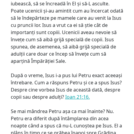
iubească, să se încreadă în El și să-L asculte.
Poate ucenicii și-au amintit cum au încercat odată
să le îndepărteze pe mamele care au venit la Isus
cu pruncii lor. Isus a vrut ca ei să știe cât de
importanți sunt copiii. Ucenicii aveau nevoie să
învețe cum să aibă grijă specială de copii. Isus
spunea, de asemenea, să aibă grijă specială de
adulții care doar ce încep să învețe cum să
aparțină Împărăției Sale.
După o vreme, Isus i-a pus lui Petru exact aceeași
întrebare. Cum a răspuns Petru și ce a spus Isus?
Despre cine vorbea Isus de această dată, despre
copii sau despre adulți?
Ioan 21:16.
Se mai mândrea Petru așa ca mai înainte? Nu.
Petru era diferit după întâmplarea din acea
noapte când a spus că nu-L cunoștea pe Isus. El a
plâns în timp ce se grăbea înapoi spre Grădina