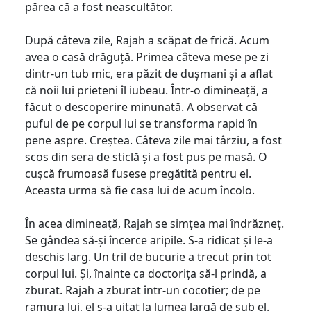
părea că a fost neascultător.
După câteva zile, Rajah a scăpat de frică. Acum
avea o casă drăguță. Primea câteva mese pe zi
dintr-un tub mic, era păzit de dușmani și a aflat
că noii lui prieteni îl iubeau. Într-o dimineață, a
făcut o descoperire minunată. A observat că
puful de pe corpul lui se transforma rapid în
pene aspre. Creștea. Câteva zile mai târziu, a fost
scos din sera de sticlă și a fost pus pe masă. O
cușcă frumoasă fusese pregătită pentru el.
Aceasta urma să fie casa lui de acum încolo.
În acea dimineață, Rajah se simțea mai îndrăzneț.
Se gândea să-și încerce aripile. S-a ridicat și le-a
deschis larg. Un tril de bucurie a trecut prin tot
corpul lui. Și, înainte ca doctorița să-l prindă, a
zburat. Rajah a zburat într-un cocotier; de pe
ramura lui, el s-a uitat la lumea largă de sub el.