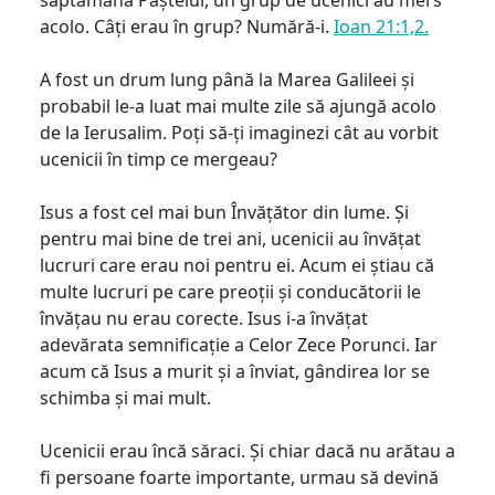
acolo. Câți erau în grup? Numără-i.
Ioan 21:1,2.
A fost un drum lung până la Marea Galileei și
probabil le-a luat mai multe zile să ajungă acolo
de la Ierusalim. Poți să-ți imaginezi cât au vorbit
ucenicii în timp ce mergeau?
Isus a fost cel mai bun Învățător din lume. Și
pentru mai bine de trei ani, ucenicii au învățat
lucruri care erau noi pentru ei. Acum ei știau că
multe lucruri pe care preoții și conducătorii le
învățau nu erau corecte. Isus i-a învățat
adevărata semnificație a Celor Zece Porunci. Iar
acum că Isus a murit și a înviat, gândirea lor se
schimba și mai mult.
Ucenicii erau încă săraci. Și chiar dacă nu arătau a
fi persoane foarte importante, urmau să devină