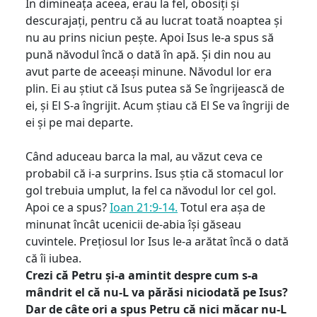
În dimineața aceea, erau la fel, obosiți și
descurajați, pentru că au lucrat toată noaptea și
nu au prins niciun pește. Apoi Isus le-a spus să
pună năvodul încă o dată în apă. Și din nou au
avut parte de aceeași minune. Năvodul lor era
plin. Ei au știut că Isus putea să Se îngrijească de
ei, și El S-a îngrijit. Acum știau că El Se va îngriji de
ei și pe mai departe.
Când aduceau barca la mal, au văzut ceva ce
probabil că i-a surprins. Isus știa că stomacul lor
gol trebuia umplut, la fel ca năvodul lor cel gol.
Apoi ce a spus?
Ioan 21:9-14.
Totul era așa de
minunat încât ucenicii de-abia își găseau
cuvintele. Prețiosul lor Isus le-a arătat încă o dată
că îi iubea.
Crezi că Petru și-a amintit despre cum s-a
mândrit el că nu-L va părăsi niciodată pe Isus?
Dar de câte ori a spus Petru că nici măcar nu-L