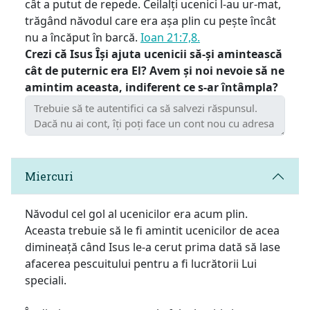
cât a putut de repede. Ceilalți ucenici l-au ur-mat,
trăgând năvodul care era așa plin cu pește încât
nu a încăput în barcă.
Ioan 21:7,8.
Crezi că Isus Își ajuta ucenicii să-și amintească
cât de puternic era El? Avem și noi nevoie să ne
amintim aceasta, indiferent ce s-ar întâmpla?
Miercuri
Năvodul cel gol al ucenicilor era acum plin.
Aceasta trebuie să le fi amintit ucenicilor de acea
dimineață când Isus le-a cerut prima dată să lase
afacerea pescuitului pentru a fi lucrătorii Lui
speciali.