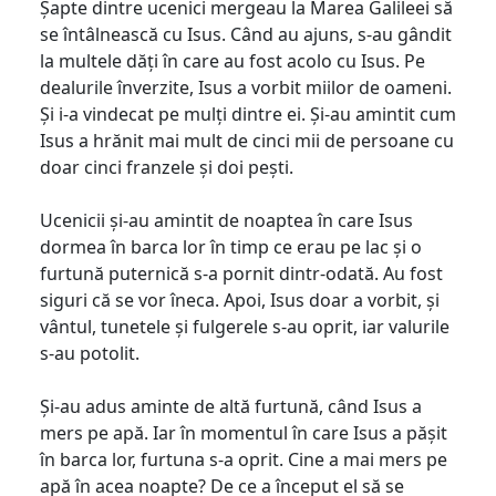
Șapte dintre ucenici mergeau la Marea Galileei să
se întâlnească cu Isus. Când au ajuns, s-au gândit
la multele dăți în care au fost acolo cu Isus. Pe
dealurile înverzite, Isus a vorbit miilor de oameni.
Și i-a vindecat pe mulți dintre ei. Și-au amintit cum
Isus a hrănit mai mult de cinci mii de persoane cu
doar cinci franzele și doi pești.
Ucenicii și-au amintit de noaptea în care Isus
dormea în barca lor în timp ce erau pe lac și o
furtună puternică s-a pornit dintr-odată. Au fost
siguri că se vor îneca. Apoi, Isus doar a vorbit, și
vântul, tunetele și fulgerele s-au oprit, iar valurile
s-au potolit.
Și-au adus aminte de altă furtună, când Isus a
mers pe apă. Iar în momentul în care Isus a pășit
în barca lor, furtuna s-a oprit. Cine a mai mers pe
apă în acea noapte? De ce a început el să se