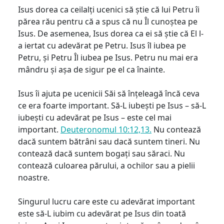
Isus dorea ca ceilalți ucenici să știe că lui Petru îi
părea rău pentru că a spus că nu Îl cunoștea pe
Isus. De asemenea, Isus dorea ca ei să știe că El l-
a iertat cu adevărat pe Petru. Isus îl iubea pe
Petru, și Petru Îl iubea pe Isus. Petru nu mai era
mândru și așa de sigur pe el ca înainte.
Isus îi ajuta pe ucenicii Săi să înțeleagă încă ceva
ce era foarte important. Să-L iubești pe Isus – să-L
iubești cu adevărat pe Isus – este cel mai
important.
Deuteronomul 10:12,13.
Nu contează
dacă suntem bătrâni sau dacă suntem tineri. Nu
contează dacă suntem bogați sau săraci. Nu
contează culoarea părului, a ochilor sau a pielii
noastre.
Singurul lucru care este cu adevărat important
este să-L iubim cu adevărat pe Isus din toată