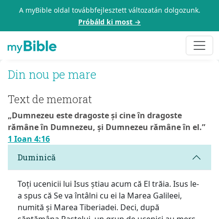
A myBible oldal továbbfejlesztett változatán dolgozunk.
Próbáld ki most →
Din nou pe mare
Text de memorat
„Dumnezeu este dragoste și cine în dragoste
rămâne în Dumnezeu, și Dumnezeu rămâne în el.”
1 Ioan 4:16
Duminică
Toți ucenicii lui Isus știau acum că El trăia. Isus le-
a spus că Se va întâlni cu ei la Marea Galileei,
numită și Marea Tiberiadei. Deci, după
săptămâna Paștelui, un grup de ucenici au mers