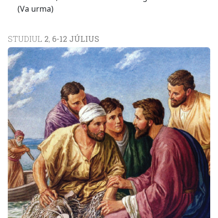
(Va urma)
STUDIUL
2
,
6-12 JÚLIUS