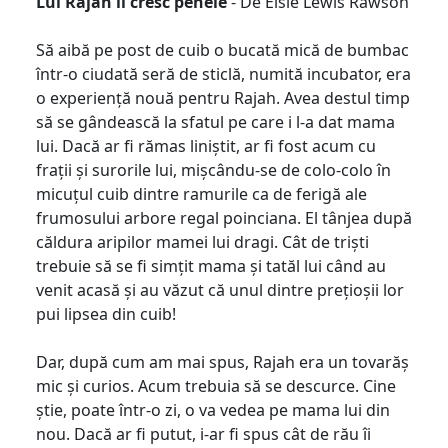
Lui Rajah îi cresc penele
- De Elsie Lewis Rawson
Să aibă pe post de cuib o bucată mică de bumbac
într-o ciudată seră de sticlă, numită incubator, era
o experiență nouă pentru Rajah. Avea destul timp
să se gândească la sfatul pe care i l-a dat mama
lui. Dacă ar fi rămas liniștit, ar fi fost acum cu
frații și surorile lui, mișcându-se de colo-colo în
micuțul cuib dintre ramurile ca de ferigă ale
frumosului arbore regal poinciana. El tânjea după
căldura aripilor mamei lui dragi. Cât de triști
trebuie să se fi simțit mama și tatăl lui când au
venit acasă și au văzut că unul dintre prețioșii lor
pui lipsea din cuib!
Dar, după cum am mai spus, Rajah era un tovarăș
mic și curios. Acum trebuia să se descurce. Cine
știe, poate într-o zi, o va vedea pe mama lui din
nou. Dacă ar fi putut, i-ar fi spus cât de rău îi