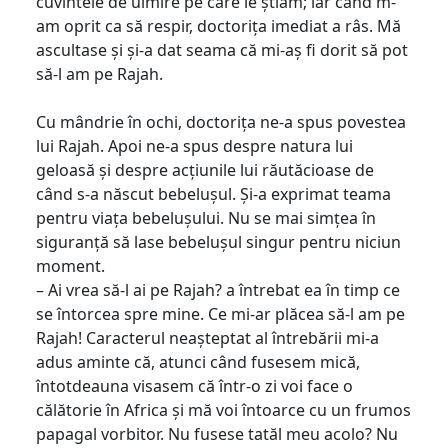
cuvintele de uimire pe care le știam; iar când m-
am oprit ca să respir, doctorița imediat a râs. Mă
ascultase și și-a dat seama că mi-aș fi dorit să pot
să-l am pe Rajah.
Cu mândrie în ochi, doctorița ne-a spus povestea
lui Rajah. Apoi ne-a spus despre natura lui
geloasă și despre acțiunile lui răutăcioase de
când s-a născut bebelușul. Și-a exprimat teama
pentru viața bebelușului. Nu se mai simțea în
siguranță să lase bebelușul singur pentru niciun
moment.
– Ai vrea să-l ai pe Rajah? a întrebat ea în timp ce
se întorcea spre mine. Ce mi-ar plăcea să-l am pe
Rajah! Caracterul neașteptat al întrebării mi-a
adus aminte că, atunci când fusesem mică,
întotdeauna visasem că într-o zi voi face o
călătorie în Africa și mă voi întoarce cu un frumos
papagal vorbitor. Nu fusese tatăl meu acolo? Nu