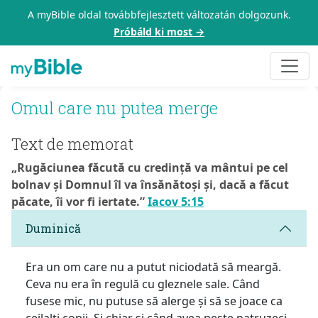
A myBible oldal továbbfejlesztett változatán dolgozunk.
Próbáld ki most →
Omul care nu putea merge
Text de memorat
„Rugăciunea făcută cu credință va mântui pe cel
bolnav și Domnul îl va însănătoși și, dacă a făcut
păcate, îi vor fi iertate.”
Iacov 5:15
Duminică
Era un om care nu a putut niciodată să meargă.
Ceva nu era în regulă cu gleznele sale. Când
fusese mic, nu putuse să alerge și să se joace ca
ceilalți copii. Și chiar și când avea peste patruzeci