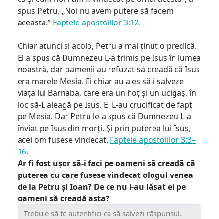
spus Petru. „Noi nu avem putere să facem
aceasta.”
Faptele apostolilor 3:12.
Chiar atunci și acolo, Petru a mai ținut o predică.
El a spus că Dumnezeu L-a trimis pe Isus în lumea
noastră, dar oamenii au refuzat să creadă că Isus
era marele Mesia. Ei chiar au ales să-i salveze
viața lui Barnaba, care era un hoț și un ucigaș, în
loc să-L aleagă pe Isus. Ei L-au crucificat de fapt
pe Mesia. Dar Petru le-a spus că Dumnezeu L-a
înviat pe Isus din morți. Și prin puterea lui Isus,
acel om fusese vindecat.
Faptele apostolilor 3:3–
16.
Ar fi fost ușor să-i faci pe oameni să creadă că
puterea cu care fusese vindecat ologul venea
de la Petru și Ioan? De ce nu i-au lăsat ei pe
oameni să creadă asta?