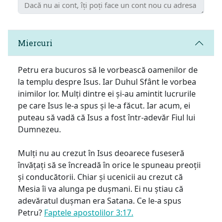
Miercuri
Petru era bucuros să le vorbească oamenilor de
la templu despre Isus. Iar Duhul Sfânt le vorbea
inimilor lor. Mulți dintre ei și-au amintit lucrurile
pe care Isus le-a spus și le-a făcut. Iar acum, ei
puteau să vadă că Isus a fost într-adevăr Fiul lui
Dumnezeu.
Mulți nu au crezut în Isus deoarece fuseseră
învățați să se încreadă în orice le spuneau preoții
și conducătorii. Chiar și ucenicii au crezut că
Mesia îi va alunga pe dușmani. Ei nu știau că
adevăratul dușman era Satana. Ce le-a spus
Petru?
Faptele apostolilor 3:17.