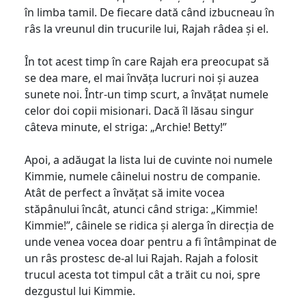
în limba tamil. De fiecare dată când izbucneau în
râs la vreunul din trucurile lui, Rajah râdea și el.
În tot acest timp în care Rajah era preocupat să
se dea mare, el mai învăța lucruri noi și auzea
sunete noi. Într-un timp scurt, a învățat numele
celor doi copii misionari. Dacă îl lăsau singur
câteva minute, el striga: „Archie! Betty!”
Apoi, a adăugat la lista lui de cuvinte noi numele
Kimmie, numele câinelui nostru de companie.
Atât de perfect a învățat să imite vocea
stăpânului încât, atunci când striga: „Kimmie!
Kimmie!”, câinele se ridica și alerga în direcția de
unde venea vocea doar pentru a fi întâmpinat de
un râs prostesc de-al lui Rajah. Rajah a folosit
trucul acesta tot timpul cât a trăit cu noi, spre
dezgustul lui Kimmie.