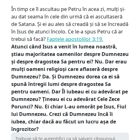
În timp ce îl ascultau pe Petru în acea zi, mulți și-
au dat seama în cele din urmă că ei ascultaseră
de Satana. Și ei au ales să creadă și să se încreadă
în Isus de atunci încolo. Ce le-a spus Petru că ar
trebui să facă?
Faptele apostolilor 3:19.
Atunci când Isus a venit în lumea noastră,
știau majoritatea oamenilor despre Dumnezeu
și despre dragostea Sa pentru ei? Nu. Dar erau
mulți oameni religioși care aflaseră despre
Dumnezeu? Da. Și Dumnezeu dorea ca ei să
spună întregii lumi despre dragostea Sa
pentru oameni. Dar Îl iubeau ei cu adevărat pe
Dumnezeu? Țineau ei cu adevărat Cele Zece
Porunci? Nu. Ei chiar L-au omorât pe Isus, Fiul
lui Dumnezeu. Crezi că Dumnezeu încă îi
iubea, chiar dacă au făcut un lucru așa de
îngrozitor?