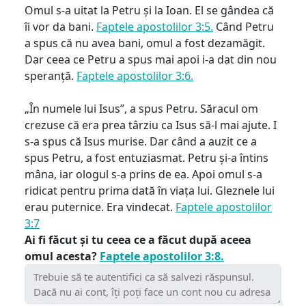
Omul s-a uitat la Petru și la Ioan. El se gândea că
îi vor da bani.
Faptele apostolilor 3:5.
Când Petru
a spus că nu avea bani, omul a fost dezamăgit.
Dar ceea ce Petru a spus mai apoi i-a dat din nou
speranță.
Faptele apostolilor 3:6.
„În numele lui Isus”, a spus Petru. Săracul om
crezuse că era prea târziu ca Isus să-l mai ajute. I
s-a spus că Isus murise. Dar când a auzit ce a
spus Petru, a fost entuziasmat. Petru și-a întins
mâna, iar ologul s-a prins de ea. Apoi omul s-a
ridicat pentru prima dată în viața lui. Gleznele lui
erau puternice. Era vindecat.
Faptele apostolilor
3:7
Ai fi făcut și tu ceea ce a făcut după aceea
omul acesta?
Faptele apostolilor 3:8.