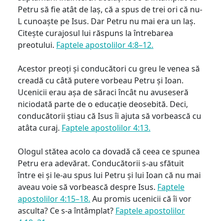
Petru să fie atât de laș, că a spus de trei ori că nu-
L cunoaște pe Isus. Dar Petru nu mai era un laș.
Citește curajosul lui răspuns la întrebarea
preotului.
Faptele apostolilor 4:8–12.
Acestor preoți și conducători cu greu le venea să
creadă cu câtă putere vorbeau Petru și Ioan.
Ucenicii erau așa de săraci încât nu avuseseră
niciodată parte de o educație deosebită. Deci,
conducătorii știau că Isus îi ajuta să vorbească cu
atâta curaj.
Faptele apostolilor 4:13.
Ologul stătea acolo ca dovadă că ceea ce spunea
Petru era adevărat. Conducătorii s-au sfătuit
între ei și le-au spus lui Petru și lui Ioan că nu mai
aveau voie să vorbească despre Isus.
Faptele
apostolilor 4:15–18.
Au promis ucenicii că îi vor
asculta? Ce s-a întâmplat?
Faptele apostolilor