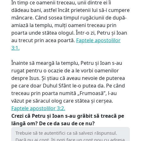
În timp ce oamenii treceau, unii dintre ei îi
dădeau bani, astfel încât prietenii lui să-i cumpere
mâncare. Când sosea timpul rugăciunii de după-
amiază la templu, mulți oameni treceau prin
poarta unde stătea ologul. Într-o zi, Petru și Ioan
au trecut prin acea poartă.
Faptele apostolilor
3:1.
Înainte să meargă la templu, Petru și Ioan s-au
rugat pentru o ocazie de a le vorbi oamenilor
despre Isus. Și știau că aveau nevoie de puterea
pe care doar Duhul Sfânt le-o putea da. Pe când
treceau prin poarta numită „Frumoasă”, l-au
văzut pe săracul olog care stătea și cerșea.
Faptele apostolilor 3:2.
Crezi că Petru și Ioan s-au grăbit să treacă pe
lângă om? De ce da sau de ce nu?