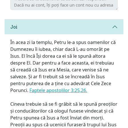
Joi
În acea zi la templu, Petru le-a spus oamenilor că
Dumnezeu îi iubea, chiar dacă L-au omorât pe
Isus. El încă Își dorea ca ei să le spună altora
despre El. Dar pentru a face aceasta, ei trebuiau
să creadă că Isus era Mesia, care venise să ne
salveze. Și ar fi trebuit să se încreadă în Isus
pentru puterea de a ține cu adevărat Cele Zece
Porunci.
Faptele apostolilor 3:25,26.
Cineva trebuie să se fi grăbit să le spună preoților
și conducătorilor că ologul fusese vindecat și că
Petru spunea că Isus a fost înviat din morți.
Preoții au spus că ucenicii furaseră trupul lui Isus