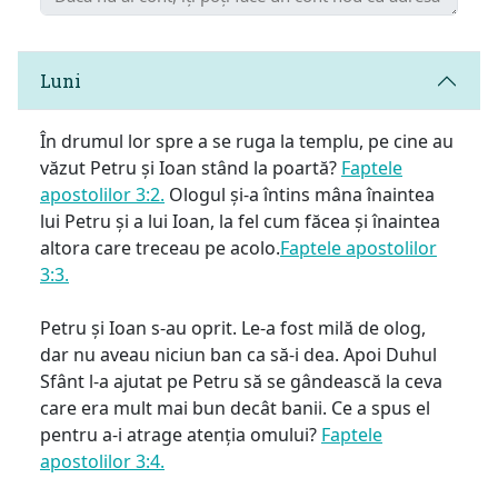
Luni
În drumul lor spre a se ruga la templu, pe cine au
văzut Petru și Ioan stând la poartă?
Faptele
apostolilor 3:2.
Ologul și-a întins mâna înaintea
lui Petru și a lui Ioan, la fel cum făcea și înaintea
altora care treceau pe acolo.
Faptele apostolilor
3:3.
Petru și Ioan s-au oprit. Le-a fost milă de olog,
dar nu aveau niciun ban ca să-i dea. Apoi Duhul
Sfânt l-a ajutat pe Petru să se gândească la ceva
care era mult mai bun decât banii. Ce a spus el
pentru a-i atrage atenția omului?
Faptele
apostolilor 3:4.