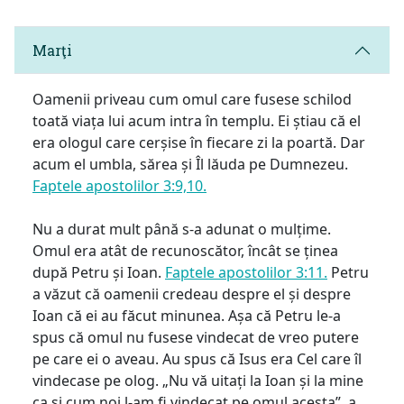
Marţi
Oamenii priveau cum omul care fusese schilod
toată viața lui acum intra în templu. Ei știau că el
era ologul care cerșise în fiecare zi la poartă. Dar
acum el umbla, sărea și Îl lăuda pe Dumnezeu.
Faptele apostolilor 3:9,10.
Nu a durat mult până s-a adunat o mulțime.
Omul era atât de recunoscător, încât se ținea
după Petru și Ioan.
Faptele apostolilor 3:11.
Petru
a văzut că oamenii credeau despre el și despre
Ioan că ei au făcut minunea. Așa că Petru le-a
spus că omul nu fusese vindecat de vreo putere
pe care ei o aveau. Au spus că Isus era Cel care îl
vindecase pe olog. „Nu vă uitați la Ioan și la mine
ca și cum noi l-am fi vindecat pe omul acesta”, a