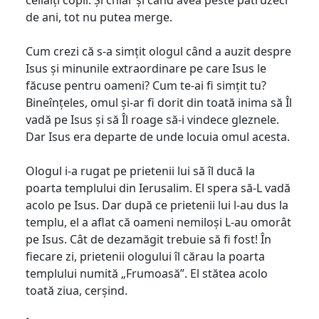
de ani, tot nu putea merge.
Cum crezi că s-a simțit ologul când a auzit despre
Isus și minunile extraordinare pe care Isus le
făcuse pentru oameni? Cum te-ai fi simțit tu?
Bineînțeles, omul și-ar fi dorit din toată inima să Îl
vadă pe Isus și să Îl roage să-i vindece gleznele.
Dar Isus era departe de unde locuia omul acesta.
Ologul i-a rugat pe prietenii lui să îl ducă la
poarta templului din Ierusalim. El spera să-L vadă
acolo pe Isus. Dar după ce prietenii lui l-au dus la
templu, el a aflat că oameni nemiloși L-au omorât
pe Isus. Cât de dezamăgit trebuie să fi fost! În
fiecare zi, prietenii ologului îl cărau la poarta
templului numită „Frumoasă”. El stătea acolo
toată ziua, cerșind.