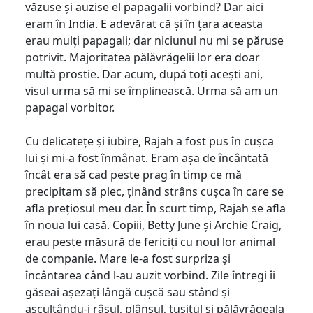
văzuse și auzise el papagalii vorbind? Dar aici
eram în India. E adevărat că și în țara aceasta
erau mulți papagali; dar niciunul nu mi se păruse
potrivit. Majoritatea pălăvrăgelii lor era doar
multă prostie. Dar acum, după toți acești ani,
visul urma să mi se împlinească. Urma să am un
papagal vorbitor.
Cu delicatețe și iubire, Rajah a fost pus în cușca
lui și mi-a fost înmânat. Eram așa de încântată
încât era să cad peste prag în timp ce mă
precipitam să plec, ținând strâns cușca în care se
afla prețiosul meu dar. În scurt timp, Rajah se afla
în noua lui casă. Copiii, Betty June și Archie Craig,
erau peste măsură de fericiți cu noul lor animal
de companie. Mare le-a fost surpriza și
încântarea când l-au auzit vorbind. Zile întregi îi
găseai așezați lângă cușcă sau stând și
ascultându-i râsul, plânsul, tușitul și pălăvrăgeala