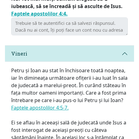
iubească, să se încreadă și să asculte de Isus.
Faptele apostolilor 4:4.
Vineri
Petru și Ioan au stat în închisoare toată noaptea,
iar în dimineața următoare ofițerii i-au luat în sala
de judecată a marelui-preot. În curând stăteau în
fața multor oameni importanți. Care a fost prima
întrebare pe care i-au pus-o lui Petru și lui Ioan?
Faptele apostolilor 4:5-7.
Ei se aflau în aceeași sală de judecată unde Isus a
fost interogat de aceiași preoți cu câteva
săptămâni înainte. În același loc s-a întâmplat ca