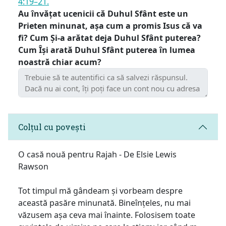
4:19–21.
Au învățat ucenicii că Duhul Sfânt este un
Prieten minunat, așa cum a promis Isus că va
fi? Cum Și-a arătat deja Duhul Sfânt puterea?
Cum Își arată Duhul Sfânt puterea în lumea
noastră chiar acum?
Colțul cu povești
O casă nouă pentru Rajah - De Elsie Lewis
Rawson
Tot timpul mă gândeam și vorbeam despre
această pasăre minunată. Bineînțeles, nu mai
văzusem așa ceva mai înainte. Folosisem toate