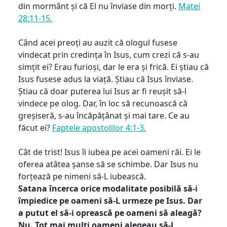
din mormânt și că El nu înviase din morți.
Matei
28:11-15.
Când acei preoți au auzit că ologul fusese
vindecat prin credința în Isus, cum crezi că s-au
simțit ei? Erau furioși, dar le era și frică. Ei știau că
Isus fusese adus la viață. Știau că Isus înviase.
Știau că doar puterea lui Isus ar fi reușit să-l
vindece pe olog. Dar, în loc să recunoască că
greșiseră, s-au încăpățânat și mai tare. Ce au
făcut ei?
Faptele apostolilor 4:1-3.
Cât de trist! Isus îi iubea pe acei oameni răi. Ei le
oferea atâtea șanse să se schimbe. Dar Isus nu
forțează pe nimeni să-L iubească.
Satana încerca orice modalitate posibilă să-i
împiedice pe oameni să-L urmeze pe Isus. Dar
a putut el să-i oprească pe oameni să aleagă?
Nu. Tot mai mulți oameni alegeau să-L