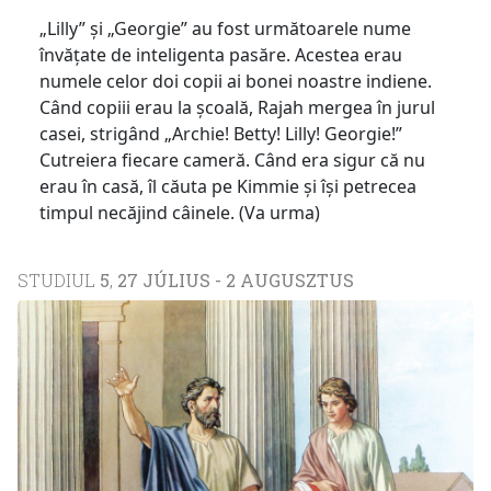
„Lilly” și „Georgie” au fost următoarele nume
învățate de inteligenta pasăre. Acestea erau
numele celor doi copii ai bonei noastre indiene.
Când copiii erau la școală, Rajah mergea în jurul
casei, strigând „Archie! Betty! Lilly! Georgie!”
Cutreiera fiecare cameră. Când era sigur că nu
erau în casă, îl căuta pe Kimmie și își petrecea
timpul necăjind câinele. (Va urma)
STUDIUL
5
,
27 JÚLIUS - 2 AUGUSZTUS