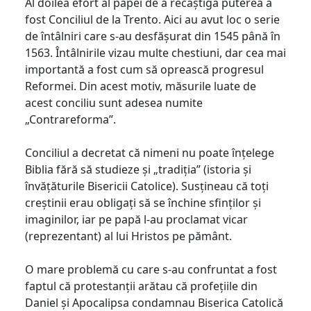
Al doilea efort al papei de a recâștiga puterea a
fost Conciliul de la Trento. Aici au avut loc o serie
de întâlniri care s-au desfășurat din 1545 până în
1563. Întâlnirile vizau multe chestiuni, dar cea mai
importantă a fost cum să oprească progresul
Reformei. Din acest motiv, măsurile luate de
acest conciliu sunt adesea numite
„Contrareforma”.
Conciliul a decretat că nimeni nu poate înțelege
Biblia fără să studieze și „tradiția” (istoria și
învățăturile Bisericii Catolice). Susțineau că toți
creștinii erau obligați să se închine sfinților și
imaginilor, iar pe papă l-au proclamat vicar
(reprezentant) al lui Hristos pe pământ.
O mare problemă cu care s-au confruntat a fost
faptul că protestanții arătau că profețiile din
Daniel și Apocalipsa condamnau Biserica Catolică