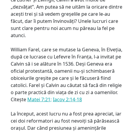
„dezvățat”. Am putea să ne uităm la oricare dintre
acești trei și să vedem greșelile pe care le-au
făcut, dar îi putem învinovăți? Unele lucruri care
sunt clare pentru noi acum nu păreau la fel pe
atunci.
William Farel, care se mutase la Geneva, în Elveția,
după ce lucrase cu Lefevre în Franța, l-a invitat pe
Calvin să i se alăture în 1536. Deși Geneva era
oficial protestantă, oamenii nu-și schimbaseră
obiceiurile greșite pe care și le făcuseră fiind
catolici. Farel și Calvin au căutat să facă din religie
o parte practică din viața de zi cu zi a oamenilor.
Citește
Matei 7:21;
Iacov 2:14-18
La început, acest lucru nu a fost prea apreciat, iar
cei doi reformatori au fost nevoiți să părăsească
orașul. Dar când presiunea și amenințările