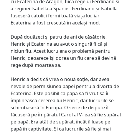
cu Ecaterina de Aragon, fiica regelui Ferdinand și
a reginei Isabella a Spaniei. Ferdinand și Isabella
fuseseră catolici fermi toată viața lor, iar
Ecaterina a fost crescută în același mod.
După douăzeci și patru de ani de căsătorie,
Henric și Ecaterina au avut o singură fiică și
niciun fiu. Acest lucru era o problemă pentru
Henric, deoarece își dorea un fiu care să devină
rege după moartea sa.
Henric a decis că vrea o nouă soție, dar avea
nevoie de permisiunea papei pentru a divorța de
Ecaterina. Este posibil ca papa să fi vrut să îi
împlinească cererea lui Henric, dar lucrurile se
schimbaseră în Europa. O serie de dispute îl
făcuseră pe împăratul Carol al V-lea să fie supărat
pe papă. Era atât de supărat, încât îl luase pe
papă în captivitate. Și ca lucrurile să fie și mai