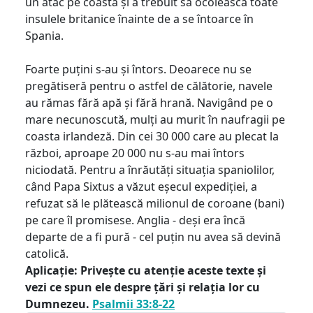
un atac pe coastă și a trebuit să ocolească toate
insulele britanice înainte de a se întoarce în
Spania.
Foarte puțini s-au și întors. Deoarece nu se
pregătiseră pentru o astfel de călătorie, navele
au rămas fără apă și fără hrană. Navigând pe o
mare necunoscută, mulți au murit în naufragii pe
coasta irlandeză. Din cei 30 000 care au plecat la
război, aproape 20 000 nu s-au mai întors
niciodată. Pentru a înrăutăți situația spaniolilor,
când Papa Sixtus a văzut eșecul expediției, a
refuzat să le plătească milionul de coroane (bani)
pe care îl promisese. Anglia - deși era încă
departe de a fi pură - cel puțin nu avea să devină
catolică.
Aplicație: Privește cu atenție aceste texte și
vezi ce spun ele despre țări și relația lor cu
Dumnezeu.
Psalmii 33:8-22