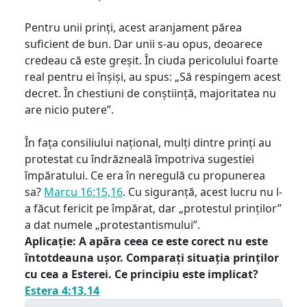
Pentru unii prinți, acest aranjament părea
suficient de bun. Dar unii s-au opus, deoarece
credeau că este greșit. În ciuda pericolului foarte
real pentru ei înșiși, au spus: „Să respingem acest
decret. În chestiuni de conștiință, majoritatea nu
are nicio putere”.
În fața consiliului național, mulți dintre prinți au
protestat cu îndrăzneală împotriva sugestiei
împăratului. Ce era în neregulă cu propunerea
sa?
Marcu 16:15,16
. Cu siguranță, acest lucru nu l-
a făcut fericit pe împărat, dar „protestul prinților”
a dat numele „protestantismului”.
Aplicație: A apăra ceea ce este corect nu este
întotdeauna ușor. Comparați situația prinților
cu cea a Esterei. Ce principiu este implicat?
Estera 4:13,14