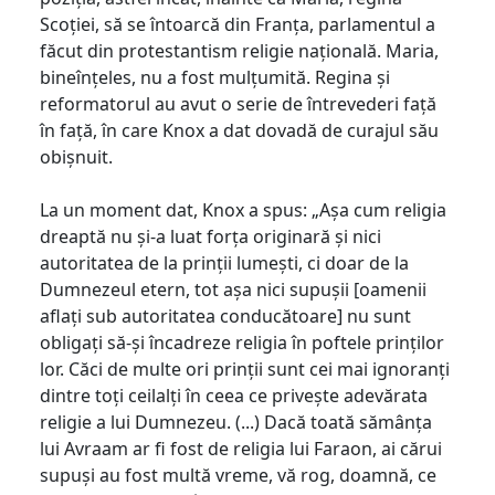
Scoției, să se întoarcă din Franța, parlamentul a
făcut din protestantism religie națională. Maria,
bineînțeles, nu a fost mulțumită. Regina și
reformatorul au avut o serie de întrevederi față
în față, în care Knox a dat dovadă de curajul său
obișnuit.
La un moment dat, Knox a spus: „Așa cum religia
dreaptă nu și-a luat forța originară și nici
autoritatea de la prinții lumești, ci doar de la
Dumnezeul etern, tot așa nici supușii [oamenii
aflați sub autoritatea conducătoare] nu sunt
obligați să-și încadreze religia în poftele prinților
lor. Căci de multe ori prinții sunt cei mai ignoranți
dintre toți ceilalți în ceea ce privește adevărata
religie a lui Dumnezeu. (...) Dacă toată sămânța
lui Avraam ar fi fost de religia lui Faraon, ai cărui
supuși au fost multă vreme, vă rog, doamnă, ce