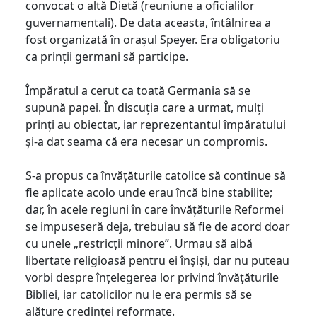
convocat o altă Dietă (reuniune a oficialilor
guvernamentali). De data aceasta, întâlnirea a
fost organizată în orașul Speyer. Era obligatoriu
ca prinții germani să participe.
Împăratul a cerut ca toată Germania să se
supună papei. În discuția care a urmat, mulți
prinți au obiectat, iar reprezentantul împăratului
și-a dat seama că era necesar un compromis.
S-a propus ca învățăturile catolice să continue să
fie aplicate acolo unde erau încă bine stabilite;
dar, în acele regiuni în care învățăturile Reformei
se impuseseră deja, trebuiau să fie de acord doar
cu unele „restricții minore”. Urmau să aibă
libertate religioasă pentru ei înșiși, dar nu puteau
vorbi despre înțelegerea lor privind învățăturile
Bibliei, iar catolicilor nu le era permis să se
alăture credinței reformate.