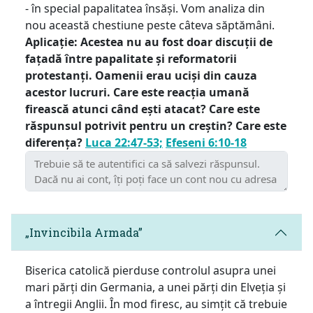
- în special papalitatea însăși. Vom analiza din
nou această chestiune peste câteva săptămâni.
Aplicație: Acestea nu au fost doar discuții de
fațadă între papalitate și reformatorii
protestanți. Oamenii erau uciși din cauza
acestor lucruri. Care este reacția umană
firească atunci când ești atacat? Care este
răspunsul potrivit pentru un creștin? Care este
diferența?
Luca 22:47-53;
Efeseni 6:10-18
„Invincibila Armada”
Biserica catolică pierduse controlul asupra unei
mari părți din Germania, a unei părți din Elveția și
a întregii Anglii. În mod firesc, au simțit că trebuie