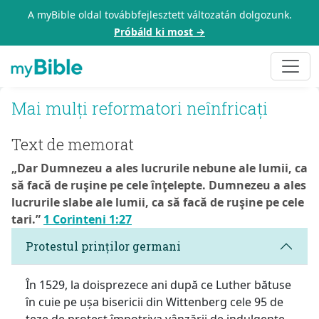
A myBible oldal továbbfejlesztett változatán dolgozunk.
Próbáld ki most →
Mai mulți reformatori neînfricați
Text de memorat
„Dar Dumnezeu a ales lucrurile nebune ale lumii, ca
să facă de ruşine pe cele înţelepte. Dumnezeu a ales
lucrurile slabe ale lumii, ca să facă de ruşine pe cele
tari.”
1 Corinteni 1:27
Protestul prinților germani
În 1529, la doisprezece ani după ce Luther bătuse
în cuie pe ușa bisericii din Wittenberg cele 95 de
teze de protest împotriva vânzării de indulgențe,