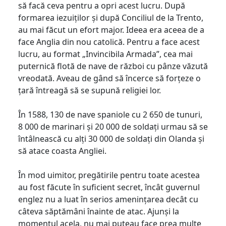
să facă ceva pentru a opri acest lucru. După
formarea iezuiților și după Conciliul de la Trento,
au mai făcut un efort major. Ideea era aceea de a
face Anglia din nou catolică. Pentru a face acest
lucru, au format „Invincibila Armada”, cea mai
puternică flotă de nave de război cu pânze văzută
vreodată. Aveau de gând să încerce să forțeze o
țară întreagă să se supună religiei lor.
În 1588, 130 de nave spaniole cu 2 650 de tunuri,
8 000 de marinari și 20 000 de soldați urmau să se
întâlnească cu alți 30 000 de soldați din Olanda și
să atace coasta Angliei.
În mod uimitor, pregătirile pentru toate acestea
au fost făcute în suficient secret, încât guvernul
englez nu a luat în serios amenințarea decât cu
câteva săptămâni înainte de atac. Ajunși la
momentul acela, nu mai puteau face prea multe