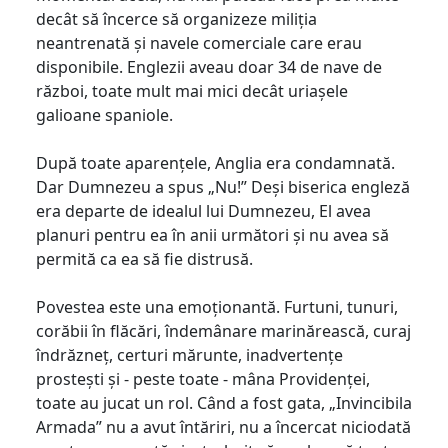
decât să încerce să organizeze miliția
neantrenată și navele comerciale care erau
disponibile. Englezii aveau doar 34 de nave de
război, toate mult mai mici decât uriașele
galioane spaniole.
După toate aparențele, Anglia era condamnată.
Dar Dumnezeu a spus „Nu!” Deși biserica engleză
era departe de idealul lui Dumnezeu, El avea
planuri pentru ea în anii următori și nu avea să
permită ca ea să fie distrusă.
Povestea este una emoționantă. Furtuni, tunuri,
corăbii în flăcări, îndemânare marinărească, curaj
îndrăzneț, certuri mărunte, inadvertențe
prostești și - peste toate - mâna Providenței,
toate au jucat un rol. Când a fost gata, „Invincibila
Armada” nu a avut întăriri, nu a încercat niciodată