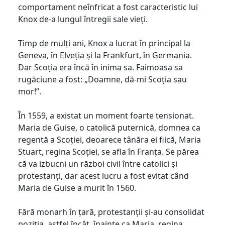
comportament neînfricat a fost caracteristic lui
Knox de-a lungul întregii sale vieți.
Timp de mulți ani, Knox a lucrat în principal la
Geneva, în Elveția și la Frankfurt, în Germania.
Dar Scoția era încă în inima sa. Faimoasa sa
rugăciune a fost: „Doamne, dă-mi Scoția sau
mor!”.
În 1559, a existat un moment foarte tensionat.
Maria de Guise, o catolică puternică, domnea ca
regentă a Scoției, deoarece tânăra ei fiică, Maria
Stuart, regina Scoției, se afla în Franța. Se părea
că va izbucni un război civil între catolici și
protestanți, dar acest lucru a fost evitat când
Maria de Guise a murit în 1560.
Fără monarh în țară, protestanții și-au consolidat
poziția, astfel încât, înainte ca Maria, regina