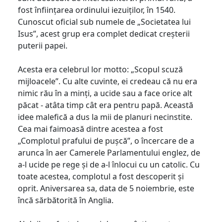
fost înființarea ordinului iezuiților, în 1540.
Cunoscut oficial sub numele de „Societatea lui
Isus”, acest grup era complet dedicat creșterii
puterii papei.
Acesta era celebrul lor motto: „Scopul scuză
mijloacele”. Cu alte cuvinte, ei credeau că nu era
nimic rău în a minți, a ucide sau a face orice alt
păcat - atâta timp cât era pentru papă. Această
idee malefică a dus la mii de planuri necinstite.
Cea mai faimoasă dintre acestea a fost
„Complotul prafului de pușcă”, o încercare de a
arunca în aer Camerele Parlamentului englez, de
a-l ucide pe rege și de a-l înlocui cu un catolic. Cu
toate acestea, complotul a fost descoperit și
oprit. Aniversarea sa, data de 5 noiembrie, este
încă sărbătorită în Anglia.