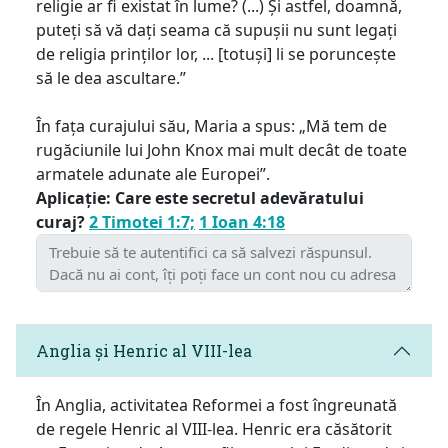
religie ar fi existat în lume? (...) Și astfel, doamnă,
puteți să vă dați seama că supușii nu sunt legați
de religia prinților lor, ... [totuși] li se poruncește
să le dea ascultare.”
În fața curajului său, Maria a spus: „Mă tem de
rugăciunile lui John Knox mai mult decât de toate
armatele adunate ale Europei”.
Aplicație: Care este secretul adevăratului
curaj?
2 Timotei 1:7;
1 Ioan 4:18
Anglia și Henric al VIII-lea
În Anglia, activitatea Reformei a fost îngreunată
de regele Henric al VIII-lea. Henric era căsătorit