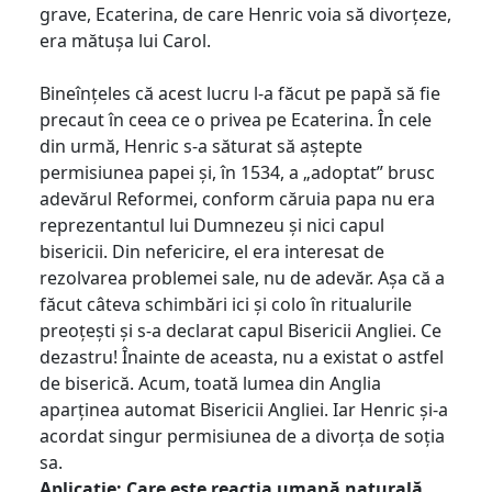
grave, Ecaterina, de care Henric voia să divorțeze,
era mătușa lui Carol.
Bineînțeles că acest lucru l-a făcut pe papă să fie
precaut în ceea ce o privea pe Ecaterina. În cele
din urmă, Henric s-a săturat să aștepte
permisiunea papei și, în 1534, a „adoptat” brusc
adevărul Reformei, conform căruia papa nu era
reprezentantul lui Dumnezeu și nici capul
bisericii. Din nefericire, el era interesat de
rezolvarea problemei sale, nu de adevăr. Așa că a
făcut câteva schimbări ici și colo în ritualurile
preoțești și s-a declarat capul Bisericii Angliei. Ce
dezastru! Înainte de aceasta, nu a existat o astfel
de biserică. Acum, toată lumea din Anglia
aparținea automat Bisericii Angliei. Iar Henric și-a
acordat singur permisiunea de a divorța de soția
sa.
Aplicație: Care este reacția umană naturală