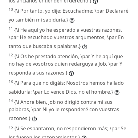
los ancianos entienden el derecho.}
10
{\i Por tanto, yo dije: Escuchadme; \par Declararé
yo también mi sabiduría.}
11
{\i He aquí yo he esperado a vuestras razones,
\par He escuchado vuestros argumentos, \par En
tanto que buscabais palabras.}
12
{\i Os he prestado atención, \par Y he aquí que
no hay de vosotros quien redarguya a Job, \par Y
responda a sus razones.}
13
{\i Para que no digáis: Nosotros hemos hallado
sabiduría; \par Lo vence Dios, no el hombre.}
14
{\i Ahora bien, Job no dirigió contra mí sus
palabras, \par Ni yo le responderé con vuestras
razones.}
15
{\i Se espantaron, no respondieron más; \par Se
les fueron los razonamientos.}