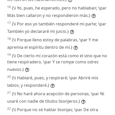
16
{\i Yo, pues, he esperado, pero no hablaban; \par
Más bien callaron y no respondieron más.}
17
{\i Por eso yo también responderé mi parte; \par
También yo declararé mi juicio.}
18
{\i Porque lleno estoy de palabras, \par Y me
apremia el espíritu dentro de mí.}
19
{\i De cierto mi corazón está como el vino que no
tiene respiradero, \par Y se rompe como odres
nuevos.}
20
{\i Hablaré, pues, y respiraré; \par Abriré mis
labios, y responderé.}
21
{\i No haré ahora acepción de personas, \par Ni
usaré con nadie de títulos lisonjeros.}
22
{\i Porque no sé hablar lisonjas; \par De otra