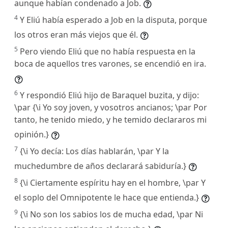
aunque habían condenado a Job.
4
Y Eliú había esperado a Job en la disputa, porque
los otros eran más viejos que él.
5
Pero viendo Eliú que no había respuesta en la
boca de aquellos tres varones, se encendió en ira.
6
Y respondió Eliú hijo de Baraquel buzita, y dijo:
\par {\i Yo soy joven, y vosotros ancianos; \par Por
tanto, he tenido miedo, y he temido declararos mi
opinión.}
7
{\i Yo decía: Los días hablarán, \par Y la
muchedumbre de años declarará sabiduría.}
8
{\i Ciertamente espíritu hay en el hombre, \par Y
el soplo del Omnipotente le hace que entienda.}
9
{\i No son los sabios los de mucha edad, \par Ni