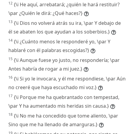
12
{\i He aquí, arrebatará; ¿quién le hará restituir?
\par ¿Quién le dirá: ¿Qué haces?}
13
{\i Dios no volverá atrás su ira, \par Y debajo de
él se abaten los que ayudan a los soberbios.}
14
{\i ¿Cuánto menos le responderé yo, \par Y
hablaré con él palabras escogidas?}
15
{\i Aunque fuese yo justo, no respondería; \par
Antes habría de rogar a mi juez.}
16
{\i Si yo le invocara, y él me respondiese, \par Aún
no creeré que haya escuchado mi voz.}
17
{\i Porque me ha quebrantado con tempestad,
\par Y ha aumentado mis heridas sin causa.}
18
{\i No me ha concedido que tome aliento, \par
Sino que me ha llenado de amarguras.}
19