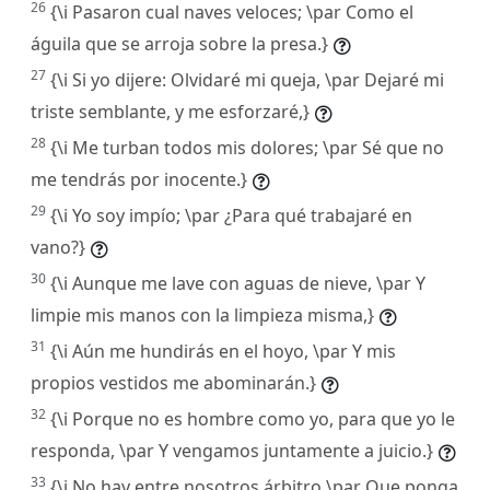
26
{\i Pasaron cual naves veloces; \par Como el
águila que se arroja sobre la presa.}
27
{\i Si yo dijere: Olvidaré mi queja, \par Dejaré mi
triste semblante, y me esforzaré,}
28
{\i Me turban todos mis dolores; \par Sé que no
me tendrás por inocente.}
29
{\i Yo soy impío; \par ¿Para qué trabajaré en
vano?}
30
{\i Aunque me lave con aguas de nieve, \par Y
limpie mis manos con la limpieza misma,}
31
{\i Aún me hundirás en el hoyo, \par Y mis
propios vestidos me abominarán.}
32
{\i Porque no es hombre como yo, para que yo le
responda, \par Y vengamos juntamente a juicio.}
33
{\i No hay entre nosotros árbitro \par Que ponga