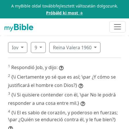
A myBible oldal továbbfejlesztett változatán dolgozunk.
Próbáld ki most →
Iov
9
Reina Valera 1960
1
Respondió Job, y dijo:
2
{\i Ciertamente yo sé que es así; \par ¿Y cómo se
justificará el hombre con Dios?}
3
{\i Si quisiere contender con él, \par No le podrá
responder a una cosa entre mil.}
4
{\i El es sabio de corazón, y poderoso en fuerzas;
\par ¿Quién se endureció contra él, y le fue bien?}