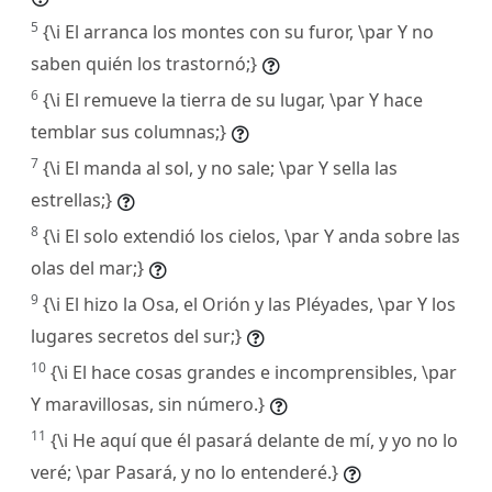
5
{\i El arranca los montes con su furor, \par Y no
saben quién los trastornó;}
6
{\i El remueve la tierra de su lugar, \par Y hace
temblar sus columnas;}
7
{\i El manda al sol, y no sale; \par Y sella las
estrellas;}
8
{\i El solo extendió los cielos, \par Y anda sobre las
olas del mar;}
9
{\i El hizo la Osa, el Orión y las Pléyades, \par Y los
lugares secretos del sur;}
10
{\i El hace cosas grandes e incomprensibles, \par
Y maravillosas, sin número.}
11
{\i He aquí que él pasará delante de mí, y yo no lo
veré; \par Pasará, y no lo entenderé.}