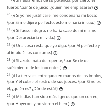
{\i Si habláremos de su potencia, por cierto es
fuerte; \par Si de juicio, ¿quién me emplazará?}
20
{\i Si yo me justificare, me condenaría mi boca;
\par Si me dijere perfecto, esto me haría inicuo.}
21
{\i Si fuese íntegro, no haría caso de mí mismo;
\par Despreciaría mi vida.}
22
{\i Una cosa resta que yo diga: \par Al perfecto y
al impío él los consume.}
23
{\i Si azote mata de repente, \par Se ríe del
sufrimiento de los inocentes.}
24
{\i La tierra es entregada en manos de los impíos,
\par Y él cubre el rostro de sus jueces. \par Si no es
él, ¿quién es? ¿Dónde está?}
25
{\i Mis días han sido más ligeros que un correo;
\par Huyeron, y no vieron el bien.}