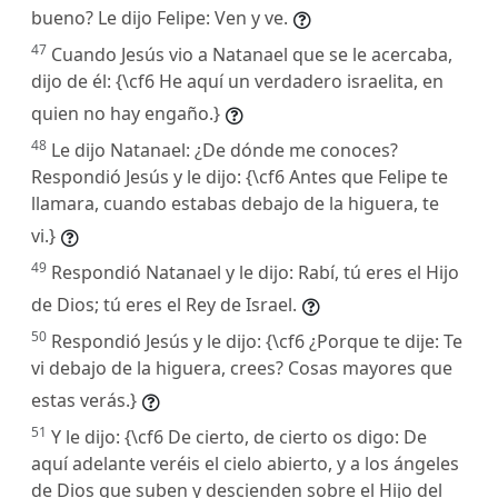
bueno? Le dijo Felipe: Ven y ve.
47
Cuando Jesús vio a Natanael que se le acercaba,
dijo de él: {\cf6 He aquí un verdadero israelita, en
quien no hay engaño.}
48
Le dijo Natanael: ¿De dónde me conoces?
Respondió Jesús y le dijo: {\cf6 Antes que Felipe te
llamara, cuando estabas debajo de la higuera, te
vi.}
49
Respondió Natanael y le dijo: Rabí, tú eres el Hijo
de Dios; tú eres el Rey de Israel.
50
Respondió Jesús y le dijo: {\cf6 ¿Porque te dije: Te
vi debajo de la higuera, crees? Cosas mayores que
estas verás.}
51
Y le dijo: {\cf6 De cierto, de cierto os digo: De
aquí adelante veréis el cielo abierto, y a los ángeles
de Dios que suben y descienden sobre el Hijo del