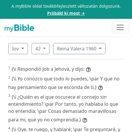
A myBible oldal továbbfejlesztett változatán dolgozunk.
Próbáld ki most →
Iov
42
Reina Valera 1960
1
{\i Respondió Job a Jehová, y dijo:
2
{\i Yo conozco que todo lo puedes, \par Y que no
hay pensamiento que se esconda de ti.}
3
{\i ¿Quién es el que oscurece el consejo sin
entendimiento? \par Por tanto, yo hablaba lo que
no entendía; \par Cosas demasiado maravillosas
para mí, que yo no comprendía.}
4
{\i Oye, te ruego, y hablaré; \par Te preguntaré, y