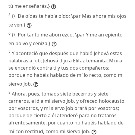
tú me enseñarás.}
5
{\i De oídas te había oído; \par Mas ahora mis ojos
te ven.}
6
{\i Por tanto me aborrezco, \par Y me arrepiento
en polvo y ceniza.}
7
Y aconteció que después que habló Jehová estas
palabras a Job, Jehová dijo a Elifaz temanita: Mi ira
se encendió contra ti y tus dos compañeros;
porque no habéis hablado de mí lo recto, como mi
siervo Job.
8
Ahora, pues, tomaos siete becerros y siete
carneros, e id a mi siervo Job, y ofreced holocausto
por vosotros, y mi siervo Job orará por vosotros;
porque de cierto a él atenderé para no trataros
afrentosamente, por cuanto no habéis hablado de
mí con rectitud, como mi siervo Job.