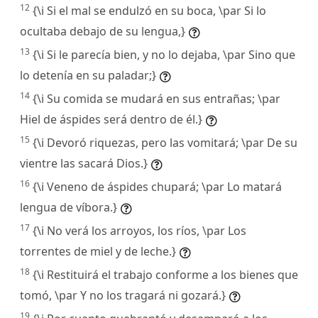
12
{\i Si el mal se endulzó en su boca, \par Si lo
ocultaba debajo de su lengua,}
13
{\i Si le parecía bien, y no lo dejaba, \par Sino que
lo detenía en su paladar;}
14
{\i Su comida se mudará en sus entrañas; \par
Hiel de áspides será dentro de él.}
15
{\i Devoró riquezas, pero las vomitará; \par De su
vientre las sacará Dios.}
16
{\i Veneno de áspides chupará; \par Lo matará
lengua de víbora.}
17
{\i No verá los arroyos, los ríos, \par Los
torrentes de miel y de leche.}
18
{\i Restituirá el trabajo conforme a los bienes que
tomó, \par Y no los tragará ni gozará.}
19