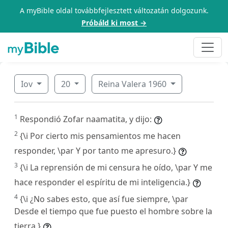
A myBible oldal továbbfejlesztett változatán dolgozunk.
Próbáld ki most →
Iov
20
Reina Valera 1960
1
Respondió Zofar naamatita, y dijo:
2
{\i Por cierto mis pensamientos me hacen
responder, \par Y por tanto me apresuro.}
3
{\i La reprensión de mi censura he oído, \par Y me
hace responder el espíritu de mi inteligencia.}
4
{\i ¿No sabes esto, que así fue siempre, \par
Desde el tiempo que fue puesto el hombre sobre la
tierra,}