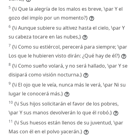
5
{\i Que la alegría de los malos es breve, \par Y el
gozo del impío por un momento?}
6
{\i Aunque subiere su altivez hasta el cielo, \par Y
su cabeza tocare en las nubes,}
7
{\i Como su estiércol, perecerá para siempre; \par
Los que le hubieren visto dirán: ¿Qué hay de él?}
8
{\i Como sueño volará, y no será hallado, \par Y se
disipará como visión nocturna.}
9
{\i El ojo que le veía, nunca más le verá, \par Ni su
lugar le conocerá más.}
10
{\i Sus hijos solicitarán el favor de los pobres,
\par Y sus manos devolverán lo que él robó.}
11
{\i Sus huesos están llenos de su juventud, \par
Mas con él en el polvo yacerán.}