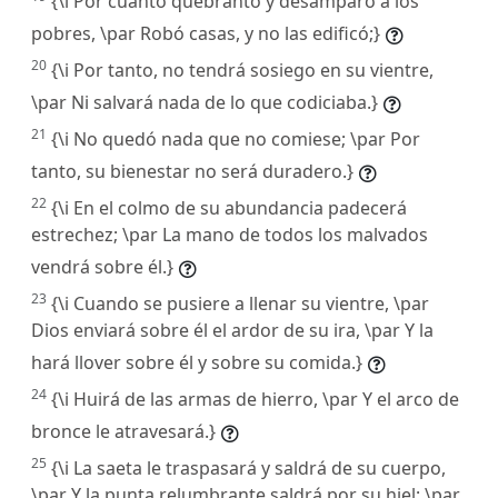
{\i Por cuanto quebrantó y desamparó a los
pobres, \par Robó casas, y no las edificó;}
20
{\i Por tanto, no tendrá sosiego en su vientre,
\par Ni salvará nada de lo que codiciaba.}
21
{\i No quedó nada que no comiese; \par Por
tanto, su bienestar no será duradero.}
22
{\i En el colmo de su abundancia padecerá
estrechez; \par La mano de todos los malvados
vendrá sobre él.}
23
{\i Cuando se pusiere a llenar su vientre, \par
Dios enviará sobre él el ardor de su ira, \par Y la
hará llover sobre él y sobre su comida.}
24
{\i Huirá de las armas de hierro, \par Y el arco de
bronce le atravesará.}
25
{\i La saeta le traspasará y saldrá de su cuerpo,
\par Y la punta relumbrante saldrá por su hiel; \par