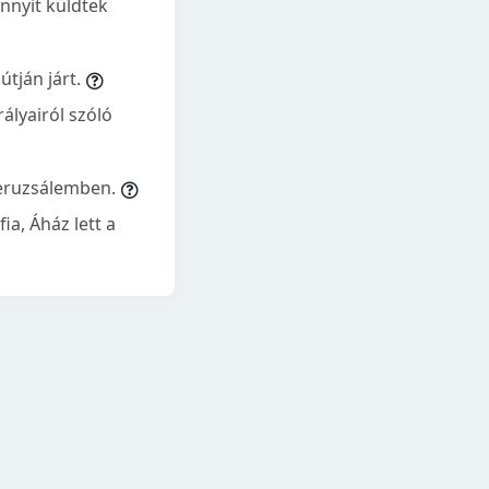
annyit küldtek
tján járt.
ályairól szóló
Jeruzsálemben.
ia, Áház lett a