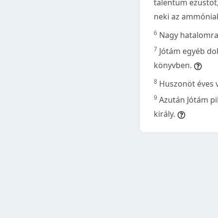
talentum ezüstöt,
neki az ammóniak
6
Nagy hatalomra t
7
Jótám egyéb dolg
könyvben.
8
Huszonöt éves v
9
Azután Jótám pih
király.