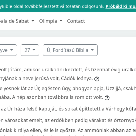
Bible oldal továbbfejlesztett változatán dolgozunk.
Próbáld ki mo
oala de Sabat
Olimpia
Contact
nyve
27
Új Fordítású Biblia
olt Jótám, amikor uralkodni kezdett, és tizenhat évig uralk
yjának a neve Jerúsá volt, Cádók leánya.
helyesnek lát az Úr, egészen úgy, ahogyan apja, Uzzijjá, cs
ába. A nép azonban továbbra is romlott volt.
az Úr háza felső kapuját, és sokat építtetett a Várhegy kőfal
n városokat emelt, az erdőkben pedig várakat és őrtornyoka
niak királya ellen, és le is győzte. Az ammóniak abban az 