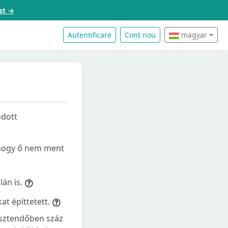
st →
Autentificare
Cont nou
magyar
odott
akhogy ő nem ment
án is.
t építtetett.
esztendőben száz