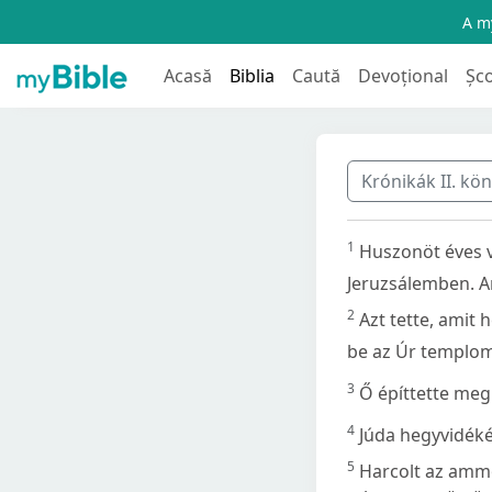
A my
Acasă
Biblia
Caută
Devoțional
Șc
Krónikák II. kö
1
Huszonöt éves v
Jeruzsálemben. An
2
Azt tette, amit 
be az Úr templom
3
Ő építtette meg 
4
Júda hegyvidéké
5
Harcolt az ammó