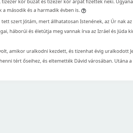
 tízezer kór búzát és tízezer kór árpát fizettek neki. Ugyan
 a második és a harmadik évben is.
ett szert Jótám, mert állhatatosan Istenének, az Úr nak az ú
ai, háborúi és életútja meg vannak írva az Izráel és Júda kir
olt, amikor uralkodni kezdett, és tizenhat évig uralkodott 
enni tért őseihez, és eltemették Dávid városában. Utána a f