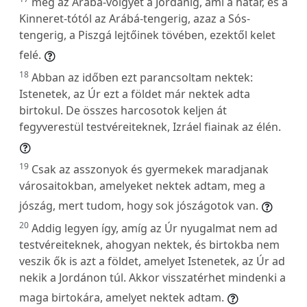
meg az Arábá-völgyet a Jordánig, ami a határ, és a
Kinneret-tótól az Arábá-tengerig, azaz a Sós-
tengerig, a Piszgá lejtőinek tövében, ezektől kelet
felé.
18
Abban az időben ezt parancsoltam nektek:
Istenetek, az Úr ezt a földet már nektek adta
birtokul. De összes harcosotok keljen át
fegyverestül testvéreiteknek, Izráel fiainak az élén.
19
Csak az asszonyok és gyermekek maradjanak
városaitokban, amelyeket nektek adtam, meg a
jószág, mert tudom, hogy sok jószágotok van.
20
Addig legyen így, amíg az Úr nyugalmat nem ad
testvéreiteknek, ahogyan nektek, és birtokba nem
veszik ők is azt a földet, amelyet Istenetek, az Úr ad
nekik a Jordánon túl. Akkor visszatérhet mindenki a
maga birtokára, amelyet nektek adtam.