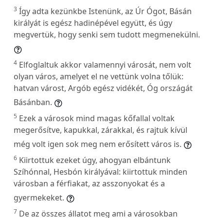
3
Így adta kezünkbe Istenünk, az Úr Ógot, Básán
királyát is egész hadinépével együtt, és úgy
megvertük, hogy senki sem tudott megmenekülni.
4
Elfoglaltuk akkor valamennyi városát, nem volt
olyan város, amelyet el ne vettünk volna tőlük:
hatvan várost, Argób egész vidékét, Óg országát
Básánban.
5
Ezek a városok mind magas kőfallal voltak
megerősítve, kapukkal, zárakkal, és rajtuk kívül
még volt igen sok meg nem erősített város is.
6
Kiirtottuk ezeket úgy, ahogyan elbántunk
Szíhónnal, Hesbón királyával: kiirtottuk minden
városban a férfiakat, az asszonyokat és a
gyermekeket.
7
De az összes állatot meg ami a városokban