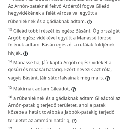
Az Arnón-pataknál fekvő Aróértól fogva Gileád
hegyvidékének a felét városaival együtt a
rúbenieknek és a gádiaknak adtam.
13
Gileád többi részét és egész Básánt, Óg országát
Argób egész vidékével együtt a Manassé törzse
felének adtam. Básán egészét a refáiak földjének
hívják.
14
Manassé fia, Jáír kapta Argób egész vidékét a
gesúri és maakái határig. Ezért nevezik azt róla,
vagyis Básánt, Jáír sátorfalvainak még ma is.
15
Mákírnak adtam Gileádot,
16
a rúbenieknek és a gádiaknak adtam Gileádtól az
Arnón-patakig terjedő területet, ahol a patak
közepe a határ, továbbá a Jabbók-patakig terjedő
területet az ammóni határig,
17