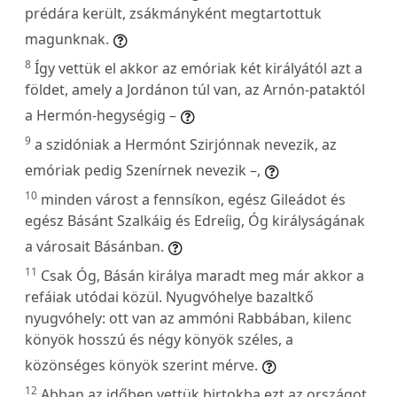
prédára került, zsákmányként megtartottuk
magunknak.
8
Így vettük el akkor az emóriak két királyától azt a
földet, amely a Jordánon túl van, az Arnón-pataktól
a Hermón-hegységig –
9
a szidóniak a Hermónt Szirjónnak nevezik, az
emóriak pedig Szenírnek nevezik –,
10
minden várost a fennsíkon, egész Gileádot és
egész Básánt Szalkáig és Edreíig, Óg királyságának
a városait Básánban.
11
Csak Óg, Básán királya maradt meg már akkor a
refáiak utódai közül. Nyugvóhelye bazaltkő
nyugvóhely: ott van az ammóni Rabbában, kilenc
könyök hosszú és négy könyök széles, a
közönséges könyök szerint mérve.
12
Abban az időben vettük birtokba ezt az országot.