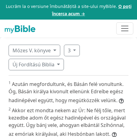
Lucrăm la o versiune îmbunătățită a site-ului myBible.
O poți
încerca acum →
Mózes V. könyve
3
Új Fordítású Biblia
1
Azután megfordultunk, és Básán felé vonultunk.
Óg, Básán királya kivonult ellenünk Edreíbe egész
hadinépével együtt, hogy megütközzék velünk.
2
Akkor ezt mondta nekem az Úr: Ne félj tőle, mert
kezedbe adom őt egész hadinépével és országával
együtt. Úgy bánj vele, ahogyan elbántál Szíhónnal,
az emóriak királyával, aki Hesbónban lakott.