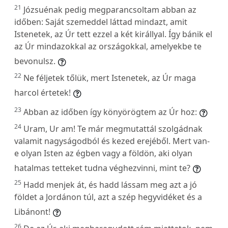
21
Józsuénak pedig megparancsoltam abban az
időben: Saját szemeddel láttad mindazt, amit
Istenetek, az Úr tett ezzel a két királlyal. Így bánik el
az Úr mindazokkal az országokkal, amelyekbe te
bevonulsz.
22
Ne féljetek tőlük, mert Istenetek, az Úr maga
harcol értetek!
23
Abban az időben így könyörögtem az Úr hoz:
24
Uram, Ur am! Te már megmutattál szolgádnak
valamit nagyságodból és kezed erejéből. Mert van-
e olyan Isten az égben vagy a földön, aki olyan
hatalmas tetteket tudna véghezvinni, mint te?
25
Hadd menjek át, és hadd lássam meg azt a jó
földet a Jordánon túl, azt a szép hegyvidéket és a
Libánont!
26