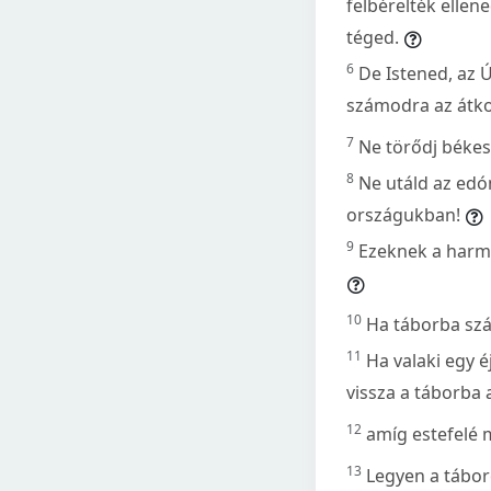
felbérelték ellen
téged.
6
De Istened, az 
számodra az átkot
7
Ne törődj békes
8
Ne utáld az edó
országukban!
9
Ezeknek a harm
10
Ha táborba szál
11
Ha valaki egy é
vissza a táborba 
12
amíg estefelé
13
Legyen a tábor