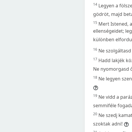
14
Legyen a fölsz
gödröt, majd beta
15
Mert Istened, 
ellenségeidet; l
különben elfordul
16
Ne szolgáltasd
17
Hadd lakjék kö
Ne nyomorgasd ő
18
Ne legyen szent
19
Ne vidd a pará
semmiféle fogada
20
Ne szedj kamat
szoktak adni!