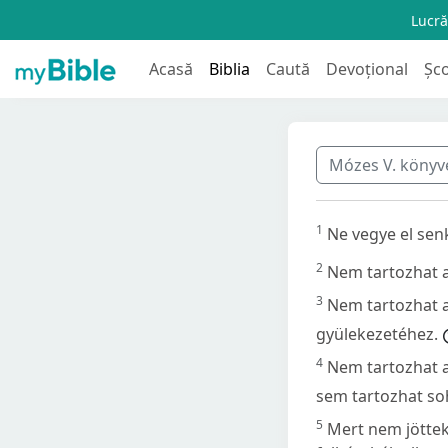
Lucră
Acasă
Biblia
Caută
Devoțional
Șc
Mózes V. köny
1
Ne vegye el senk
2
Nem tartozhat a
3
Nem tartozhat a
gyülekezetéhez.
4
Nem tartozhat 
sem tartozhat so
5
Mert nem jöttek 