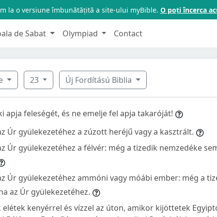
m la o versiune îmbunătățită a site-ului myBible.
O poți încerca 
oala de Sabat
Olympiad
Contact
ve
23
Új Fordítású Biblia
i apja feleségét, és ne emelje fel apja takaróját!
z Úr gyülekezetéhez a zúzott heréjű vagy a kasztrált.
z Úr gyülekezetéhez a félvér: még a tizedik nemzedéke sem
az Úr gyülekezetéhez ammóni vagy móábi ember: még a ti
ha az Úr gyülekezetéhez.
elétek kenyérrel és vízzel az úton, amikor kijöttetek Egyip