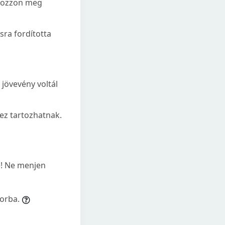
tkozzon meg
sra fordította
 jövevény voltál
ez tartozhatnak.
re! Ne menjen
orba.