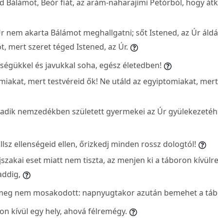
ed Bálámot, Beór fiát, az arám-naharajimi Petórból, hogy á
Úr nem akarta Bálámot meghallgatni; sőt Istened, az Úr áldá
, mert szeret téged Istened, az Úr.
ségükkel és javukkal soha, egész életedben!
miakat, mert testvéreid ők! Ne utáld az egyiptomiakat, mert
adik nemzedékben született gyermekei az Úr gyülekezetéh
lsz ellenségeid ellen, őrizkedj minden rossz dologtól!
jszakai eset miatt nem tiszta, az menjen ki a táboron kívül
addig,
 meg nem mosakodott: napnyugtakor azután bemehet a táb
on kívül egy hely, ahová félremégy.