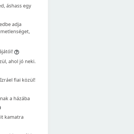
ed, áshass egy
zedbe adja
rmetlenséget,
jától!
l, ahol jó neki.
zráel fiai közül!
r nak a házába
mit kamatra