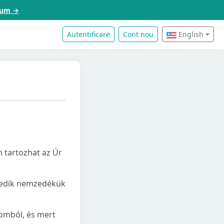
acum →
Autentificare
Cont nou
English
 tartozhat az Úr
zedik nemzedékük
tomból, és mert