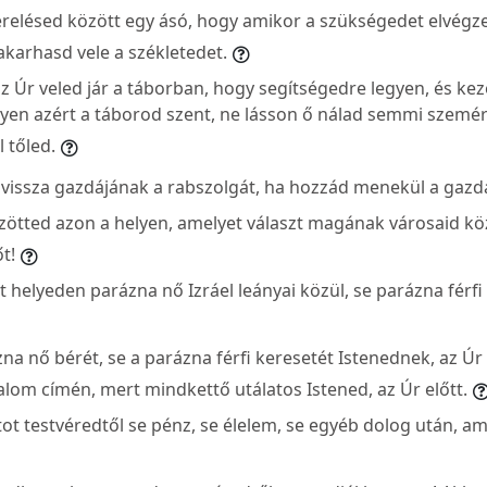
erelésed között egy ásó, hogy amikor a szükségedet elvégz
karhasd vele a székletedet.
az Úr veled jár a táborban, hogy segítségedre legyen, és ke
egyen azért a táborod szent, ne lásson ő nálad semmi szemé
 tőled.
 vissza gazdájának a rabszolgát, ha hozzád menekül a gazdá
zötted azon a helyen, amelyet választ magának városaid közü
t!
 helyeden parázna nő Izráel leányai közül, se parázna férfi I
zna nő bérét, se a parázna férfi keresetét Istenednek, az Ú
lom címén, mert mindkettő utálatos Istened, az Úr előtt.
ot testvéredtől se pénz, se élelem, se egyéb dolog után, a