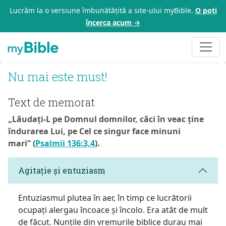
Lucrăm la o versiune îmbunătățită a site-ului myBible.
O poți
încerca acum →
Nu mai este must!
Text de memorat
„Lăudați-L pe Domnul domnilor, căci în veac ține
îndurarea Lui, pe Cel ce singur face minuni
mari” (
Psalmii 136:3,4
).
Agitație și entuziasm
Entuziasmul plutea în aer, în timp ce lucrătorii
ocupați alergau încoace și încolo. Era atât de mult
de făcut. Nunțile din vremurile biblice durau mai