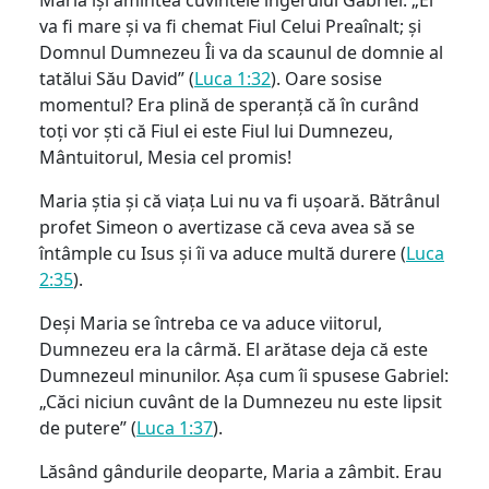
va fi mare și va fi chemat Fiul Celui Preaînalt; și
Domnul Dumnezeu Îi va da scaunul de domnie al
tatălui Său David” (
Luca 1:32
). Oare sosise
momentul? Era plină de speranță că în curând
toți vor ști că Fiul ei este Fiul lui Dumnezeu,
Mântuitorul, Mesia cel promis!
Maria știa și că viața Lui nu va fi ușoară. Bătrânul
profet Simeon o avertizase că ceva avea să se
întâmple cu Isus și îi va aduce multă durere (
Luca
2:35
).
Deși Maria se întreba ce va aduce viitorul,
Dumnezeu era la cârmă. El arătase deja că este
Dumnezeul minunilor. Așa cum îi spusese Gabriel:
„Căci niciun cuvânt de la Dumnezeu nu este lipsit
de putere” (
Luca 1:37
).
Lăsând gândurile deoparte, Maria a zâmbit. Erau