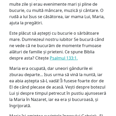
multe zile și erau evenimente mari și pline de
bucurie, cu multă mâncare, muzică și cântare. O
rudă a lui Isus se căsătorea, iar mama Lui, Maria,
ajuta la pregătiri.
Este plăcut să aștepți cu bucurie o sărbătoare
mare. Dumnezeul nostru iubitor Se bucură când
ne vede că ne bucurăm de momente frumoase
alături de familie și prieteni. Ce spune Biblia
despre asta? Citește
Psalmul 133:1.
Maria era ocupată, dar uneori gândurile ei
zburau departe... Isus urma să vină la nuntă, iar
ea abia aștepta să-L vadă! Îi fusese foarte dor de
El de când plecase de acasă. Vești despre botezul
Lui și despre timpul petrecut în pustiu ajunseseră
la Maria în Nazaret, iar ea era și bucuroasă, și
îngrijorată.
Maria își amintea cuvintele îngerului Gabriel: „El