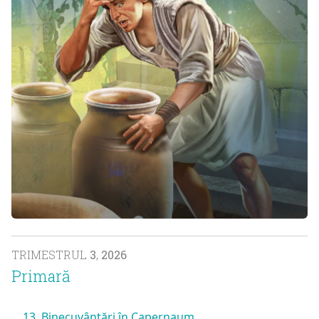
TRIMESTRUL
3
,
2026
Primară
13. Binecuvântări în Capernaum