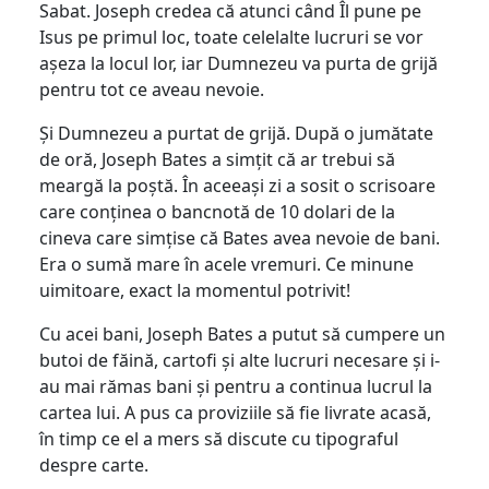
Sabat. Joseph credea că atunci când Îl pune pe
Isus pe primul loc, toate celelalte lucruri se vor
așeza la locul lor, iar Dumnezeu va purta de grijă
pentru tot ce aveau nevoie.
Și Dumnezeu a purtat de grijă. După o jumătate
de oră, Joseph Bates a simțit că ar trebui să
meargă la poștă. În aceeași zi a sosit o scrisoare
care conținea o bancnotă de 10 dolari de la
cineva care simțise că Bates avea nevoie de bani.
Era o sumă mare în acele vremuri. Ce minune
uimitoare, exact la momentul potrivit!
Cu acei bani, Joseph Bates a putut să cumpere un
butoi de făină, cartofi și alte lucruri necesare și i-
au mai rămas bani și pentru a continua lucrul la
cartea lui. A pus ca proviziile să fie livrate acasă,
în timp ce el a mers să discute cu tipograful
despre carte.