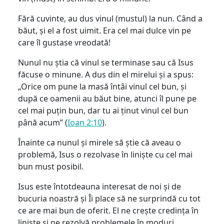
Fără cuvinte, au dus vinul (mustul) la nun. Când a
băut, și el a fost uimit. Era cel mai dulce vin pe
care îl gustase vreodată!
Nunul nu știa că vinul se terminase sau că Isus
făcuse o minune. A dus din el mirelui și a spus:
„Orice om pune la masă întâi vinul cel bun, și
după ce oamenii au băut bine, atunci îl pune pe
cel mai puțin bun, dar tu ai ținut vinul cel bun
până acum” (
Ioan 2:10
).
Înainte ca nunul și mirele să știe că aveau o
problemă, Isus o rezolvase în liniște cu cel mai
bun must posibil.
Isus este întotdeauna interesat de noi și de
bucuria noastră și Îi place să ne surprindă cu tot
ce are mai bun de oferit. El ne crește credința în
liniște și ne rezolvă problemele în moduri