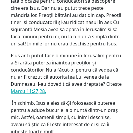
Iată o ocazie pentru conducători să descopere
cine era Isus. Dar nu au putut trece peste
mândria lor. Preoții bătrâni au dat din cap. Preoții
tineri și conducătorii și-au ridicat nasul în aer. Cu
siguranță Mesia avea să apară în Ierusalim și să
facă minuni pentru ei, nu la o nuntă simplă dintr-
un sat! Inimile lor nu erau deschise pentru Isus.
Isus ar fi putut face o minune în Ierusalim pentru
a-Și arăta puterea înaintea preoților și
conducătorilor. Nu a făcut-o, pentru că vedea că
nu ar fi crezut că autoritatea Lui venea de la
Dumnezeu. I-au dovedit că avea dreptate? Citește
Marcu 11:27,28.
În schimb, Isus a ales să-Și folosească puterea
pentru a aduce bucurie la o nuntă dintr-un oraș
mic. Astfel, oamenii simpli, cu inimi deschise,
aveau să știe că El este interesat de ei și că îi
iubește foarte mult.