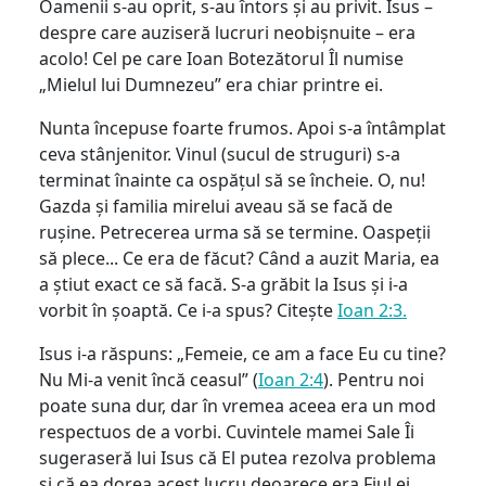
Oamenii s-au oprit, s-au întors și au privit. Isus –
despre care auziseră lucruri neobișnuite – era
acolo! Cel pe care Ioan Botezătorul Îl numise
„Mielul lui Dumnezeu” era chiar printre ei.
Nunta începuse foarte frumos. Apoi s-a întâmplat
ceva stânjenitor. Vinul (sucul de struguri) s-a
terminat înainte ca ospățul să se încheie. O, nu!
Gazda și familia mirelui aveau să se facă de
rușine. Petrecerea urma să se termine. Oaspeții
să plece... Ce era de făcut? Când a auzit Maria, ea
a știut exact ce să facă. S-a grăbit la Isus și i-a
vorbit în șoaptă. Ce i-a spus? Citește
Ioan 2:3.
Isus i-a răspuns: „Femeie, ce am a face Eu cu tine?
Nu Mi-a venit încă ceasul” (
Ioan 2:4
). Pentru noi
poate suna dur, dar în vremea aceea era un mod
respectuos de a vorbi. Cuvintele mamei Sale Îi
sugeraseră lui Isus că El putea rezolva problema
și că ea dorea acest lucru deoarece era Fiul ei.