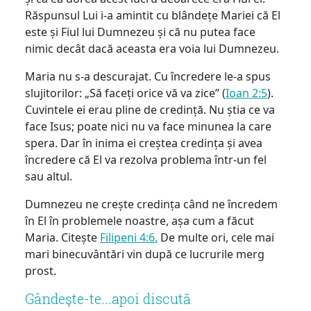
Răspunsul Lui i-a amintit cu blândețe Mariei că El
este și Fiul lui Dumnezeu și că nu putea face
nimic decât dacă aceasta era voia lui Dumnezeu.
Maria nu s-a descurajat. Cu încredere le-a spus
slujitorilor: „Să faceți orice vă va zice” (
Ioan 2:5
).
Cuvintele ei erau pline de credință. Nu știa ce va
face Isus; poate nici nu va face minunea la care
spera. Dar în inima ei creștea credința și avea
încredere că El va rezolva problema într-un fel
sau altul.
Dumnezeu ne crește credința când ne încredem
în El în problemele noastre, așa cum a făcut
Maria. Citește
Filipeni 4:6.
De multe ori, cele mai
mari binecuvântări vin după ce lucrurile merg
prost.
Gândeşte-te...apoi discută