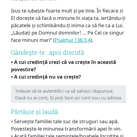
Isus te iubește foarte mult și pe tine. În fiecare zi
El dorește să facă o minune în viața ta, iertându-ți
păcatele și schimbându-ți inima ca să fie ca a Lui.
„Lăudați pe Domnul domnilor! … Pe Cel ce singur
face minuni mari” (
Psalmul 136:3,4
).
Gândeşte-te...apoi discută
• A cui credință crezi că va crește în această
povestire?
• A cui credință nu va crește?
Părtășie și laudă
• Servește familiei tale suc de struguri sau apă.
Povestește-le minunea transformării apei în vin.
• Arată familiei tale semințele/boabele încolțite și