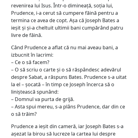
revenirea lui Isus. Într-o dimineață, soția lui,
Prudence, i-a cerut să cumpere făină pentru a
termina ce avea de copt. Așa că Joseph Bates a
ieșit și și-a cheltuit ultimii bani cumpărând patru
livre de făină.
Când Prudence a aflat că nu mai aveau bani, a
izbucnit în lacrimi:
– Ce o să facem?
– O să scriu o carte și o să răspândesc adevărul
despre Sabat, a răspuns Bates. Prudence s-a uitat
la el – șocată – în timp ce Joseph încerca să o
liniștească spunând:
– Domnul va purta de grijă.
– Asta spui mereu, s-a plâns Prudence, dar din ce
o să trăim?
Prudence a ieșit din cameră, iar Joseph Bates s-a
așezat la birou să lucreze la cartea lui despre