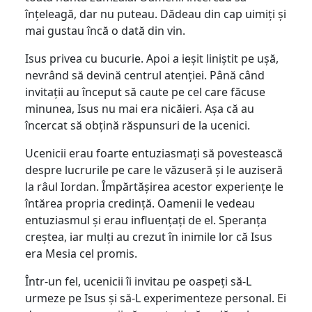
înțeleagă, dar nu puteau. Dădeau din cap uimiți și
mai gustau încă o dată din vin.
Isus privea cu bucurie. Apoi a ieșit liniștit pe ușă,
nevrând să devină centrul atenției. Până când
invitații au început să caute pe cel care făcuse
minunea, Isus nu mai era nicăieri. Așa că au
încercat să obțină răspunsuri de la ucenici.
Ucenicii erau foarte entuziasmați să povestească
despre lucrurile pe care le văzuseră și le auziseră
la râul Iordan. Împărtășirea acestor experiențe le
întărea propria credință. Oamenii le vedeau
entuziasmul și erau influențați de el. Speranța
creștea, iar mulți au crezut în inimile lor că Isus
era Mesia cel promis.
Într-un fel, ucenicii îi invitau pe oaspeți să-L
urmeze pe Isus și să-L experimenteze personal. Ei