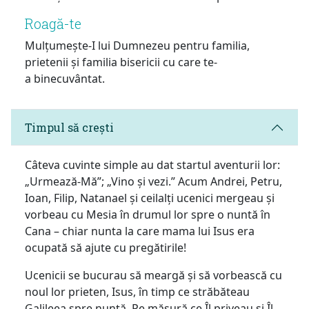
Roagă-te
Mulțumește-I lui Dumnezeu pentru familia,
prietenii și familia bisericii cu care te-
a binecuvântat.
Timpul să crești
Câteva cuvinte simple au dat startul aventurii lor:
„Urmează-Mă”; „Vino și vezi.” Acum Andrei, Petru,
Ioan, Filip, Natanael și ceilalți ucenici mergeau și
vorbeau cu Mesia în drumul lor spre o nuntă în
Cana – chiar nunta la care mama lui Isus era
ocupată să ajute cu pregătirile!
Ucenicii se bucurau să meargă și să vorbească cu
noul lor prieten, Isus, în timp ce străbăteau
Galileea spre nuntă. Pe măsură ce Îl priveau și Îl