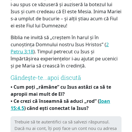
i-au spus ce văzuseră și auziseră la botezul lui
Isus și cum credeau că El este Mesia. Inima Mariei
s-a umplut de bucurie – și alții știau acum că Fiul
ei este Fiul lui Dumnezeu!
Biblia ne invită să „creștem în harul și în
cunoștința Domnului nostru Isus Hristos” (
2
Petru 3:18
). Timpul petrecut cu Isus și
împărtășirea experiențelor i-au ajutat pe ucenici
și pe Maria să crească în credință.
Gândeşte-te...apoi discută
• Cum poți „rămâne” cu Isus astăzi ca să te
apropii mai mult de El?
• Ce crezi că înseamnă să aduci „rod” (
Ioan
15:4,5
) când ești conectat la Isus?