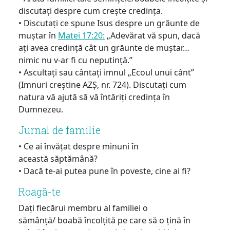
discutați despre cum crește credința.
• Discutați ce spune Isus despre un grăunte de
muștar în
Matei 17:20:
„Adevărat vă spun, dacă
ați avea credință cât un grăunte de muștar…
nimic nu v-ar fi cu neputință.”
• Ascultați sau cântați imnul „Ecoul unui cânt”
(Imnuri creștine AZȘ, nr. 724). Discutați cum
natura vă ajută să vă întăriți credința în
Dumnezeu.
Jurnal de familie
• Ce ai învățat despre minuni în
această săptămână?
• Dacă te-ai putea pune în poveste, cine ai fi?
Roagă-te
Dați fiecărui membru al familiei o
sămânță/ boabă încolțită pe care să o țină în