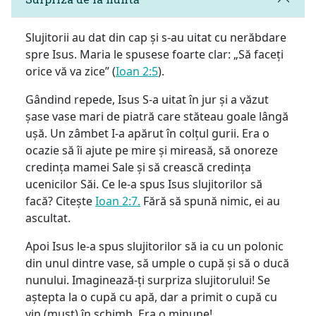
Slujitorii au dat din cap și s-au uitat cu nerăbdare
spre Isus. Maria le spusese foarte clar: „Să faceți
orice vă va zice” (
Ioan 2:5
).
Gândind repede, Isus S-a uitat în jur și a văzut
șase vase mari de piatră care stăteau goale lângă
ușă. Un zâmbet I-a apărut în colțul gurii. Era o
ocazie să îi ajute pe mire și mireasă, să onoreze
credința mamei Sale și să crească credința
ucenicilor Săi. Ce le-a spus Isus slujitorilor să
facă? Citește
Ioan 2:7.
Fără să spună nimic, ei au
ascultat.
Apoi Isus le-a spus slujitorilor să ia cu un polonic
din unul dintre vase, să umple o cupă și să o ducă
nunului. Imaginează-ți surpriza slujitorului! Se
aștepta la o cupă cu apă, dar a primit o cupă cu
vin (must) în schimb. Era o minune!