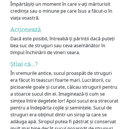
Împărtășiți un moment în care v-ați mărturisit
credința sau o minune pe care Isus a făcut-o în
viața voastră.
Acționează
Dacă este posibil, întreabă-ți părinții dacă puteți
bea suc de struguri sau ceva asemănător în
timpul închinării de vineri seara.
Știai că...?
În vremurile antice, sucul proaspăt de struguri
era făcut în teascuri foarte mari. Lucrătorii, cu
picioarele goale și curate, călcau strugurii pentru
a stoarce sucul din ei. Imaginează-ți cum se
simțea între degetele lor! Apoi sucul era strecurat
pentru a îndepărta cojile și semințele. Sucul de
struguri era obținut dintr-un sirop la care se
adăuga apă. Siropul putea fi păstrat și conservat
mult mai bine decât sucul proaspăt de struguri.