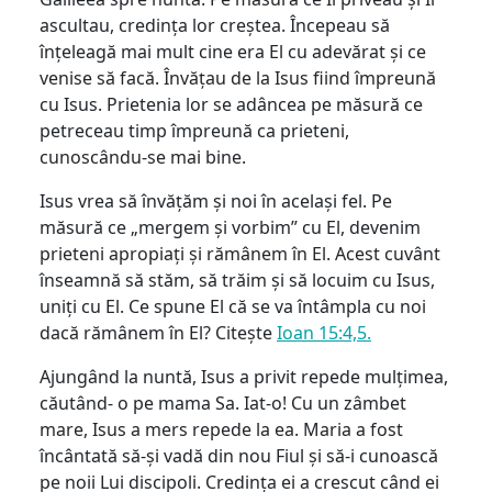
ascultau, credința lor creștea. Începeau să
înțeleagă mai mult cine era El cu adevărat și ce
venise să facă. Învățau de la Isus fiind împreună
cu Isus. Prietenia lor se adâncea pe măsură ce
petreceau timp împreună ca prieteni,
cunoscându-se mai bine.
Isus vrea să învățăm și noi în același fel. Pe
măsură ce „mergem și vorbim” cu El, devenim
prieteni apropiați și rămânem în El. Acest cuvânt
înseamnă să stăm, să trăim și să locuim cu Isus,
uniți cu El. Ce spune El că se va întâmpla cu noi
dacă rămânem în El? Citește
Ioan 15:4,5.
Ajungând la nuntă, Isus a privit repede mulțimea,
căutând- o pe mama Sa. Iat-o! Cu un zâmbet
mare, Isus a mers repede la ea. Maria a fost
încântată să-și vadă din nou Fiul și să-i cunoască
pe noii Lui discipoli. Credința ei a crescut când ei