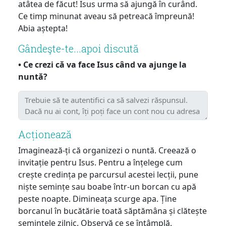
atâtea de făcut! Isus urma să ajungă în curând.
Ce timp minunat aveau să petreacă împreună!
Abia aștepta!
Gândeşte-te...apoi discută
• Ce crezi că va face Isus când va ajunge la
nuntă?
Acționează
Imaginează-ți că organizezi o nuntă. Creează o
invitație pentru Isus. Pentru a înțelege cum
crește credința pe parcursul acestei lecții, pune
niște semințe sau boabe într-un borcan cu apă
peste noapte. Dimineața scurge apa. Ține
borcanul în bucătărie toată săptămâna și clătește
semințele zilnic. Observă ce se întâmplă.