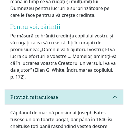
mână în timp ce vă rugați și mulțumiți lui
Dumnezeu pentru lucrurile surprinzătoare pe
care le face pentru a vă crește credința.
Pentru voi, părinţii
Pe măsură ce hrăniți credința copilului vostru și
vă rugați ca ea să crească, fiți încurajați de
promisiunea: „Domnul va fi ajutorul vostru; El va
lucra cu eforturile voastre … Mamelor, amintiți-vă
că în lucrarea voastră Creatorul universului vă va
da ajutor” (Ellen G. White, Îndrumarea copilului,
p. 172).
Provizii miraculoase
Căpitanul de marină pensionat Joseph Bates
fusese un om foarte bogat, dar până în 1846 își
cheltuise toți banii răspândind vestea despre