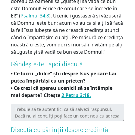
doreau ca oamenii să „guste și să vadă ce bun
este Domnul! Ferice de omul care se încrede în
El!” (
Psalmul 34:8
). Ucenicii gustaseră și văzuseră
că Domnul este bun; acum voiau ca și alții să facă
la fel! Isus iubește să ne crească credința atunci
când o împărtășim cu alții. Pe măsură ce credința
noastră crește, vom dori și noi să-i invităm pe alții
să „guste și să vadă ce bun este Domnul!”
Gândeşte-te...apoi discută
• Ce lucru „dulce” știi despre Isus pe care l-ai
putea împărtăși cu un prieten?
• Ce crezi că sperau ucenicii să se întâmple
mai departe? Citește
2 Petru 3:18.
Discută cu părinții despre credință