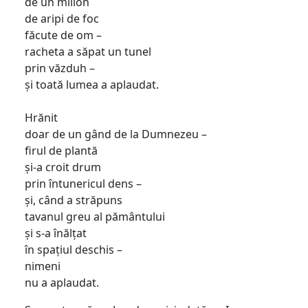
de un milion
de aripi de foc
făcute de om –
racheta a săpat un tunel
prin văzduh –
și toată lumea a aplaudat.
Hrănit
doar de un gând de la Dumnezeu –
firul de plantă
și-a croit drum
prin întunericul dens –
și, când a străpuns
tavanul greu al pământului
și s-a înălțat
în spațiul deschis –
nimeni
nu a aplaudat.