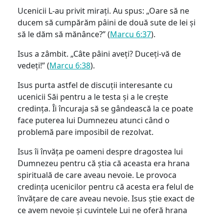
Ucenicii L-au privit mirați. Au spus: „Oare să ne
ducem să cumpărăm pâini de două sute de lei și
să le dăm să mănânce?” (
Marcu 6:37
).
Isus a zâmbit. „Câte pâini aveți? Duceți-vă de
vedeți!” (
Marcu 6:38
).
Isus purta astfel de discuții interesante cu
ucenicii Săi pentru a le testa și a le crește
credința. Îi încuraja să se gândească la ce poate
face puterea lui Dumnezeu atunci când o
problemă pare imposibil de rezolvat.
Isus îi învăța pe oameni despre dragostea lui
Dumnezeu pentru că știa că aceasta era hrana
spirituală de care aveau nevoie. Le provoca
credința ucenicilor pentru că acesta era felul de
învățare de care aveau nevoie. Isus știe exact de
ce avem nevoie și cuvintele Lui ne oferă hrana