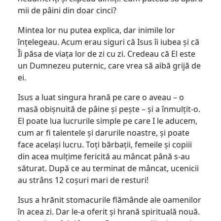
mii de pâini din doar cinci?
Mintea lor nu putea explica, dar inimile lor
înțelegeau. Acum erau siguri că Isus îi iubea și că
Îi păsa de viața lor de zi cu zi. Credeau că El este
un Dumnezeu puternic, care vrea să aibă grijă de
ei.
Isus a luat singura hrană pe care o aveau – o
masă obișnuită de pâine și pește – și a înmulțit-o.
El poate lua lucrurile simple pe care I le aducem,
cum ar fi talentele și darurile noastre, și poate
face același lucru. Toți bărbații, femeile și copiii
din acea mulțime fericită au mâncat până s-au
săturat. După ce au terminat de mâncat, ucenicii
au strâns 12 coșuri mari de resturi!
Isus a hrănit stomacurile flămânde ale oamenilor
în acea zi. Dar le-a oferit și hrană spirituală nouă.