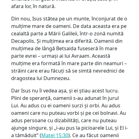
afara lor, în natură.
Din nou, Isus stătea pe un munte, înconjurat de o
mulțime mare de oameni. De data aceasta era pe
cealaltă parte a Mării Galileii, într-o zonă numită
Decapolis. Și mulțimea era diferită. Oamenii din
mulțimea de lângă Betsaida fuseseră în mare
parte evrei – urmași ai lui Avraam. Această
mulțime era formată în mare parte din neamuri –
străini care erau făcuți să se simtă nevrednici de
dragostea lui Dumnezeu.
Dar Isus nu îi vedea așa, și ei știau acest lucru.
Plini de speranță, oamenii s-au adunat în jurul
Lui. Au adus cu ei oameni surzi și orbi. Au adus
oameni care nu puteau vorbi și pe cei bolnavi. Au
adus persoane cu dizabilități, care nu puteau
ajunge singure, și „i-au pus la picioarele Lui, și El i-
a tămăduit” (
Matei 15:30
). Ce au făcut oamenii