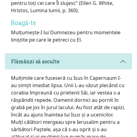
pentru toți cei care Îl slujesc” (Ellen G. White,
Hristos, Lumina lumii, p. 360).
Roagă-te
Mulțumește-I lui Dumnezeu pentru momentele
liniștite pe care le petreci cu El.
Flămânzi să asculte
Mulțimile care fuseseră cu Isus în Capernaum I-
au simțit imediat lipsa. Unii L-au văzut plecând cu
corabia împreună cu prietenii Săi, iar vestea s-a
răspândit repede. Oamenii dornici au pornit în
grabă pe jos în jurul lacului. Au fost atât de rapizi,
încât au ajuns înaintea lui Isus și a ucenicilor.
Mulți călători mergeau spre Ierusalim pentru a
sărbători Paștele, așa că s-au oprit și s-au
alăturat și ei mulțimii (un număr mare de