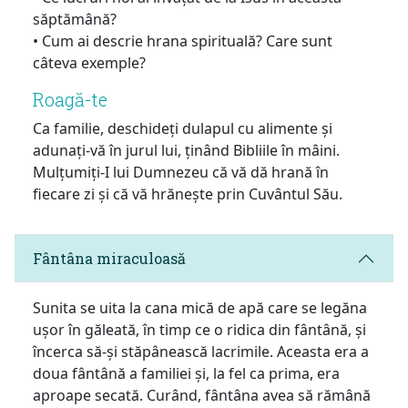
săptămână?
• Cum ai descrie hrana spirituală? Care sunt
câteva exemple?
Roagă-te
Ca familie, deschideți dulapul cu alimente și
adunați-vă în jurul lui, ținând Bibliile în mâini.
Mulțumiți-I lui Dumnezeu că vă dă hrană în
fiecare zi și că vă hrănește prin Cuvântul Său.
Fântâna miraculoasă
Sunita se uita la cana mică de apă care se legăna
ușor în găleată, în timp ce o ridica din fântână, și
încerca să-și stăpânească lacrimile. Aceasta era a
doua fântână a familiei și, la fel ca prima, era
aproape secată. Curând, fântâna avea să rămână