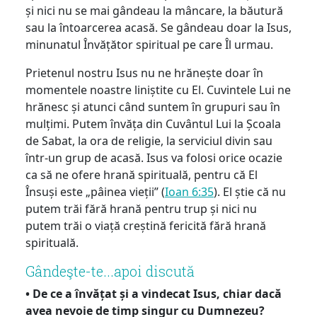
și nici nu se mai gândeau la mâncare, la băutură
sau la întoarcerea acasă. Se gândeau doar la Isus,
minunatul Învățător spiritual pe care Îl urmau.
Prietenul nostru Isus nu ne hrănește doar în
momentele noastre liniștite cu El. Cuvintele Lui ne
hrănesc și atunci când suntem în grupuri sau în
mulțimi. Putem învăța din Cuvântul Lui la Școala
de Sabat, la ora de religie, la serviciul divin sau
într-un grup de acasă. Isus va folosi orice ocazie
ca să ne ofere hrană spirituală, pentru că El
Însuși este „pâinea vieții” (
Ioan 6:35
). El știe că nu
putem trăi fără hrană pentru trup și nici nu
putem trăi o viață creștină fericită fără hrană
spirituală.
Gândeşte-te...apoi discută
• De ce a învățat și a vindecat Isus, chiar dacă
avea nevoie de timp singur cu Dumnezeu?