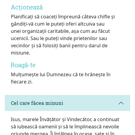
Acționează
Planificați să coaceți împreună câteva chifle și
gândiți-vă cum le puteți oferi altcuiva sau
unei organizații caritabile, așa cum au făcut
ucenicii. Sau le puteți vinde prietenilor sau
vecinilor și să folosiți banii pentru darul de
misiune.
Roagă-te
Mulțumește lui Dumnezeu că te hrănește în
fiecare zi.
Cel care făcea minuni
Isus, marele Învățător și Vindecător, a continuat
să iubească oamenii și să le împlinească nevoile
oriunde mergea. Îi întâlnea în orașe, sate și în