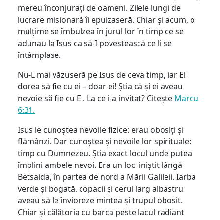
mereu înconjurați de oameni. Zilele lungi de
lucrare misionară îi epuizaseră. Chiar și acum, o
mulțime se îmbulzea în jurul lor în timp ce se
adunau la Isus ca să-I povestească ce li se
întâmplase.
Nu-L mai văzuseră pe Isus de ceva timp, iar El
dorea să fie cu ei – doar ei! Știa că și ei aveau
nevoie să fie cu El. La ce i-a invitat? Citește
Marcu
6:31.
Isus le cunoștea nevoile fizice: erau obosiți și
flămânzi. Dar cunoștea și nevoile lor spirituale:
timp cu Dumnezeu. Știa exact locul unde putea
împlini ambele nevoi. Era un loc liniștit lângă
Betsaida, în partea de nord a Mării Galileii. Iarba
verde și bogată, copacii și cerul larg albastru
aveau să le învioreze mintea și trupul obosit.
Chiar și călătoria cu barca peste lacul radiant