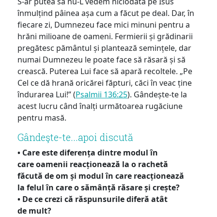
S-ar putea să nu-L vedem niciodată pe Isus
înmulțind pâinea așa cum a făcut pe deal. Dar, în
fiecare zi, Dumnezeu face mici minuni pentru a
hrăni milioane de oameni. Fermierii și grădinarii
pregătesc pământul și plantează semințele, dar
numai Dumnezeu le poate face să răsară și să
crească. Puterea Lui face să apară recoltele. „Pe
Cel ce dă hrană oricărei făpturi, căci în veac ține
îndurarea Lui!” (
Psalmii 136:25
). Gândește-te la
acest lucru când înalți următoarea rugăciune
pentru masă.
Gândeşte-te...apoi discută
• Care este diferența dintre modul în
care oamenii reacționează la o rachetă
făcută de om și modul în care reacționează
la felul în care o sămânță răsare și crește?
• De ce crezi că răspunsurile diferă atât
de mult?