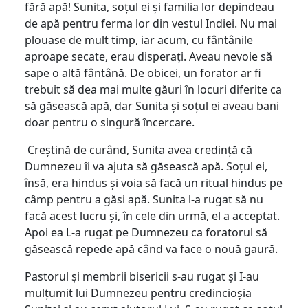
fără apă! Sunita, soțul ei și familia lor depindeau
de apă pentru ferma lor din vestul Indiei. Nu mai
plouase de mult timp, iar acum, cu fântânile
aproape secate, erau disperați. Aveau nevoie să
sape o altă fântână. De obicei, un forator ar fi
trebuit să dea mai multe găuri în locuri diferite ca
să găsească apă, dar Sunita și soțul ei aveau bani
doar pentru o singură încercare.
Creștină de curând, Sunita avea credință că
Dumnezeu îi va ajuta să găsească apă. Soțul ei,
însă, era hindus și voia să facă un ritual hindus pe
câmp pentru a găsi apă. Sunita l-a rugat să nu
facă acest lucru și, în cele din urmă, el a acceptat.
Apoi ea L-a rugat pe Dumnezeu ca foratorul să
găsească repede apă când va face o nouă gaură.
Pastorul și membrii bisericii s-au rugat și I-au
mulțumit lui Dumnezeu pentru credincioșia