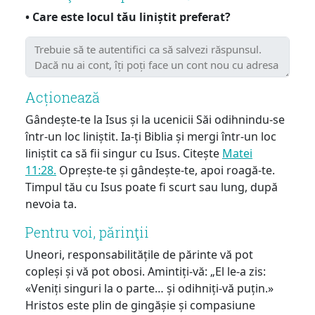
• Care este locul tău liniștit preferat?
Acționează
Gândește-te la Isus și la ucenicii Săi odihnindu-se
într-un loc liniștit. Ia-ți Biblia și mergi într-un loc
liniștit ca să fii singur cu Isus. Citește
Matei
11:28.
Oprește-te și gândește-te, apoi roagă-te.
Timpul tău cu Isus poate fi scurt sau lung, după
nevoia ta.
Pentru voi, părinţii
Uneori, responsabilitățile de părinte vă pot
copleși și vă pot obosi. Amintiți-vă: „El le-a zis:
«Veniți singuri la o parte… și odihniți-vă puțin.»
Hristos este plin de gingășie și compasiune