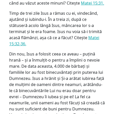
când au văzut aceste minuni? Citește
Matei 15:31.
Timp de trei zile Isus a rămas cu ei, vindecând,
ajutând și iubindu-i. În a treia zi, după ce
stătuseră acolo lângă Isus, mâncarea lor s-a
terminat și le era foame. Isus nu voia să-i trimită
acasă flămânzi, așa că ce a făcut? Citește
Matei
15:32-36.
Din nou, Isus a folosit ceea ce aveau – puțină
hrană – și a înmulțit-o pentru a împlini o nevoie
mare. De data aceasta, 4.000 de bărbați și
familiile lor au fost binecuvântați prin puterea lui
Dumnezeu. Isus a hrănit și Și-a arătat iubirea față
de mulțimi de oameni dintre neamuri, arătându-
le că binecuvântările Lui nu erau doar pentru
evrei – Dumnezeu îi iubea și pe ei! La fel ca
neamurile, unii oameni au fost făcuți să creadă că
nu sunt suficient de buni pentru Dumnezeu.