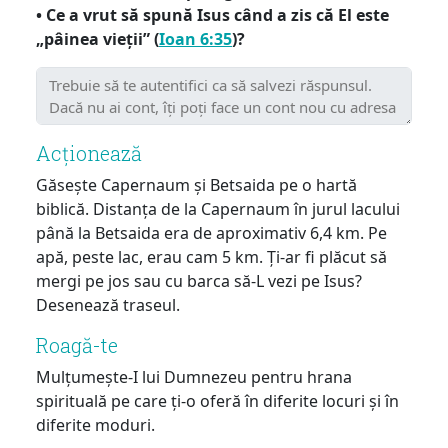
• Ce a vrut să spună Isus când a zis că El este
„pâinea vieții” (
Ioan 6:35
)?
Acționează
Găsește Capernaum și Betsaida pe o hartă
biblică. Distanța de la Capernaum în jurul lacului
până la Betsaida era de aproximativ 6,4 km. Pe
apă, peste lac, erau cam 5 km. Ți-ar fi plăcut să
mergi pe jos sau cu barca să-L vezi pe Isus?
Desenează traseul.
Roagă-te
Mulțumește-I lui Dumnezeu pentru hrana
spirituală pe care ți-o oferă în diferite locuri și în
diferite moduri.