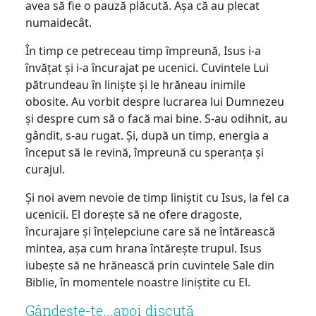
avea să fie o pauză plăcută. Așa că au plecat
numaidecât.
În timp ce petreceau timp împreună, Isus i-a
învățat și i-a încurajat pe ucenici. Cuvintele Lui
pătrundeau în liniște și le hrăneau inimile
obosite. Au vorbit despre lucrarea lui Dumnezeu
și despre cum să o facă mai bine. S-au odihnit, au
gândit, s-au rugat. Și, după un timp, energia a
început să le revină, împreună cu speranța și
curajul.
Și noi avem nevoie de timp liniștit cu Isus, la fel ca
ucenicii. El dorește să ne ofere dragoste,
încurajare și înțelepciune care să ne întărească
mintea, așa cum hrana întărește trupul. Isus
iubește să ne hrănească prin cuvintele Sale din
Biblie, în momentele noastre liniștite cu El.
Gândeşte-te...apoi discută