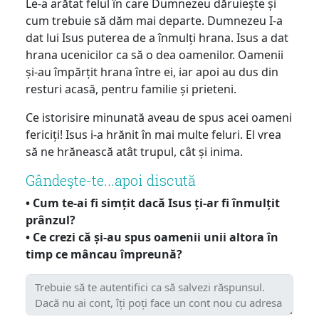
Le-a arătat felul în care Dumnezeu dăruiește și
cum trebuie să dăm mai departe. Dumnezeu I-a
dat lui Isus puterea de a înmulți hrana. Isus a dat
hrana ucenicilor ca să o dea oamenilor. Oamenii
și-au împărțit hrana între ei, iar apoi au dus din
resturi acasă, pentru familie și prieteni.
Ce istorisire minunată aveau de spus acei oameni
fericiți! Isus i-a hrănit în mai multe feluri. El vrea
să ne hrănească atât trupul, cât și inima.
Gândeşte-te...apoi discută
• Cum te-ai fi simțit dacă Isus ți-ar fi înmulțit
prânzul?
• Ce crezi că și-au spus oamenii unii altora în
timp ce mâncau împreună?