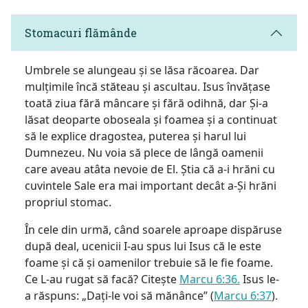
Stomacuri flămânde
Umbrele se alungeau și se lăsa răcoarea. Dar
mulțimile încă stăteau și ascultau. Isus învățase
toată ziua fără mâncare și fără odihnă, dar Și-a
lăsat deoparte oboseala și foamea și a continuat
să le explice dragostea, puterea și harul lui
Dumnezeu. Nu voia să plece de lângă oamenii
care aveau atâta nevoie de El. Știa că a-i hrăni cu
cuvintele Sale era mai important decât a-Și hrăni
propriul stomac.
În cele din urmă, când soarele aproape dispăruse
după deal, ucenicii I-au spus lui Isus că le este
foame și că și oamenilor trebuie să le fie foame.
Ce L-au rugat să facă? Citește
Marcu 6:36.
Isus le-
a răspuns: „Dați-le voi să mănânce” (
Marcu 6:37
).