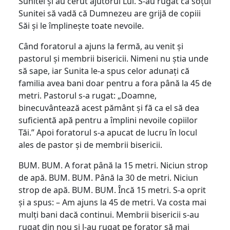
Sunitei și au cerut ajutorul Lui. S-au rugat ca soțul
Sunitei să vadă că Dumnezeu are grijă de copiii
Săi și le împlinește toate nevoile.
Când foratorul a ajuns la fermă, au venit și
pastorul și membrii bisericii. Nimeni nu știa unde
să sape, iar Sunita le-a spus celor adunați că
familia avea bani doar pentru a fora până la 45 de
metri. Pastorul s-a rugat: „Doamne,
binecuvântează acest pământ și fă ca el să dea
suficientă apă pentru a împlini nevoile copiilor
Tăi.” Apoi foratorul s-a apucat de lucru în locul
ales de pastor și de membrii bisericii.
BUM. BUM. A forat până la 15 metri. Niciun strop
de apă. BUM. BUM. Până la 30 de metri. Niciun
strop de apă. BUM. BUM. Încă 15 metri. S-a oprit
și a spus: – Am ajuns la 45 de metri. Va costa mai
mulți bani dacă continui. Membrii bisericii s-au
rugat din nou și l-au rugat pe forator să mai