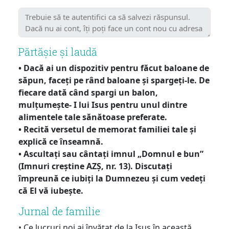
Părtășie și laudă
• Dacă ai un dispozitiv pentru făcut baloane de
săpun, faceți pe rând baloane și spargeți-le. De
fiecare dată când spargi un balon,
mulțumește- I lui Isus pentru unul dintre
alimentele tale sănătoase preferate.
• Recită versetul de memorat familiei tale și
explică ce înseamnă.
• Ascultați sau cântați imnul „Domnul e bun”
(Imnuri creștine AZȘ, nr. 13). Discutați
împreună ce iubiți la Dumnezeu și cum vedeți
că El vă iubește.
Jurnal de familie
• Ce lucruri noi ai învățat de la Isus în această