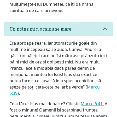
Mulțumește-I lui Dumnezeu că îți dă hrana
spirituală de care ai nevoie.
Un prânz mic, o minune mare
Era aproape seară, iar stomacurile goale din
mulțime începeau să se audă. Cumva, Andrei a
găsit un băiețel care nu își mâncase prânzul: cinci
pâini mici de orz și doi pești mici. Nu era mult.
Prânzul acela mic abia dacă părea demn de
menționat înaintea lui Isus! Isus știa exact ce
putea face cu el, așa că le-a spus ucenicilor „să-i
așeze pe toți cete-cete pe iarba verde” (
Marcu
6:39
).
Ce a făcut Isus mai departe? Citește
Marcu 6:41.
A
fost o minune! Oamenii își scărpinau fruntea
nedumeriți și clipeau uimiți. Cum puteau să apară