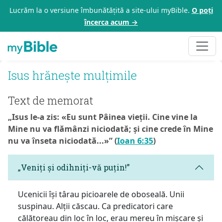
Lucrăm la o versiune îmbunătățită a site-ului myBible.
O poți
încerca acum →
Isus hrănește mulțimile
Text de memorat
„Isus le-a zis: «Eu sunt Pâinea vieții. Cine vine la
Mine nu va flămânzi niciodată; și cine crede în Mine
nu va înseta niciodată...»” (
Ioan 6:35
)
„Veniți și odihniți-vă puțin!”
Ucenicii își târau picioarele de oboseală. Unii
suspinau. Alții căscau. Ca predicatori care
călătoreau din loc în loc, erau mereu în mișcare și