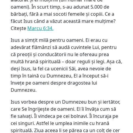
oameni). În scurt timp, s-au adunat 5.000 de
bărbați, fără a mai socoti femeile și copiii. Ce a
făcut Isus când a văzut această mare mulțime?
Citește
Marcu 6:34.
Isus a simțit milă pentru oameni. Ei erau cu
adevărat flămânzi să audă cuvintele Lui, pentru
că preoții și conducătorii nu le ofereau prea
multă hrană spirituală – doar reguli și legi. Așa că,
deși Isus, la fel ca ucenicii Săi, avea nevoie de
timp în taină cu Dumnezeu, El a început să-i
învețe pe oameni despre dragostea lui
Dumnezeu.
Isus vorbea despre un Dumnezeu bun și iertător,
care Se îngrijește de oameni. El îi învăța cum să
fie salvați. Îi vindeca pe cei bolnavi. Îi încuraja pe
cei singuri. Astfel le umplea inimile cu hrană
spirituală. Ziua aceea li se părea ca un colț de cer