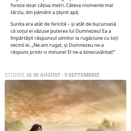
foreze doar câțiva metri. Câteva momente mai
târziu, din pământ a țâșnit apă.
Sunita era atât de fericită – și atât de bucuroasă
că soțul ei văzuse puterea lui Dumnezeu! Ea a
împărtășit răspunsul uimitor la rugăciune cu toți
vecinii ei. „Ne-am rugat, și Dumnezeu ne-a
răspuns printr-o minune! El ne-a binecuvântat!”
STUDIUL
10
,
30 AUGUST - 5 SEPTEMBRIE