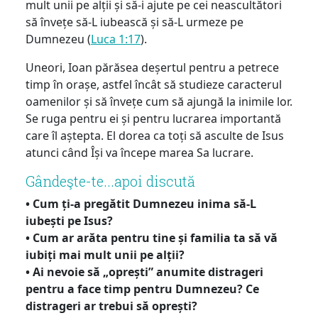
mult unii pe alții și să-i ajute pe cei neascultători
să învețe să-L iubească și să-L urmeze pe
Dumnezeu (
Luca 1:17
).
Uneori, Ioan părăsea deșertul pentru a petrece
timp în orașe, astfel încât să studieze caracterul
oamenilor și să învețe cum să ajungă la inimile lor.
Se ruga pentru ei și pentru lucrarea importantă
care îl aștepta. El dorea ca toți să asculte de Isus
atunci când Își va începe marea Sa lucrare.
Gândeşte-te...apoi discută
• Cum ți-a pregătit Dumnezeu inima să-L
iubești pe Isus?
• Cum ar arăta pentru tine și familia ta să vă
iubiți mai mult unii pe alții?
• Ai nevoie să „oprești” anumite distrageri
pentru a face timp pentru Dumnezeu? Ce
distrageri ar trebui să oprești?