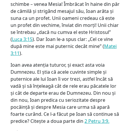
schimbe – venea Mesia! Îmbrăcat în haine din păr
de cămilă și strigând mesajul său, Ioan arăta și
suna ca un profet. Unii oameni credeau că este
un profet din vechime, înviat din morți! Unii chiar
se întrebau „dacă nu cumva el este Hristosul”
(
Luca 3:15
). Dar Ioan le-a spus clar: „Cel ce vine
după mine este mai puternic decât mine” (
Matei
3:11
).
Ioan avea atenția tuturor, și exact asta voia
Dumnezeu. El știa că acele cuvinte simple și
puternice ale lui Ioan îi vor trezi, astfel încât să
vadă și să înțeleagă cât de rele erau păcatele lor
și cât de departe erau de Dumnezeu. Din nou și
din nou, Ioan predica cu seriozitate despre
pocăință și despre Mesia care urma să apară
foarte curând. Ce l-a făcut pe Ioan să continue să
predice? Citește a doua parte din
2 Petru 3:9.