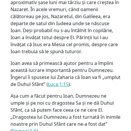
aproximativ șase luni mai târziu și care creștea în
Nazaret. În acele vremuri, când oamenii
călătoreau pe jos, Nazaretul, din Galileea, era
departe de satul din Iudeea unde se născuse
Ioan. Deși probabil nu s-au întâlnit în copilărie,
Ioan a învățat totul despre El. Părinții lui l-au
învățat că Isus era Mesia cel promis, despre care
Ioan trebuia să le spună tuturor.
Ioan avea să primească ajutor pentru a împlini
această lucrare importantă pentru Dumnezeu.
Îngerul îi spusese lui Zaharia că Ioan va fi „umplut
de Duhul Sfânt” (
Luca 1:15
).
Așa cum a făcut pentru Ioan, Dumnezeu ne
umple și pe noi cu dragostea Sa și ne dă Duhul
Sfânt, ca să putem face ceea ce ne cere El.
„Dragostea lui Dumnezeu a fost turnată în inimile
noastre prin Duhul Sfânt care ne-a fost dat”
(
Romani 5:5
).