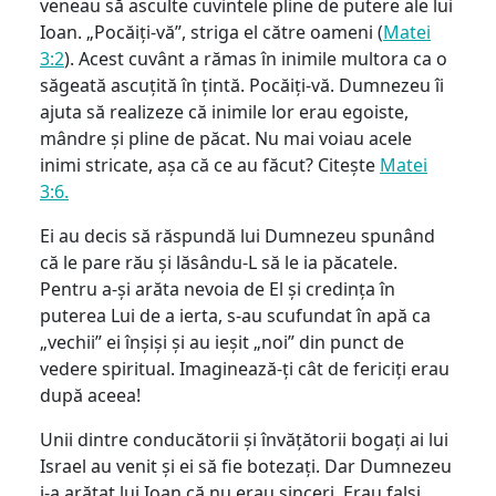
veneau să asculte cuvintele pline de putere ale lui
Ioan. „Pocăiți-vă”, striga el către oameni (
Matei
3:2
). Acest cuvânt a rămas în inimile multora ca o
săgeată ascuțită în țintă. Pocăiți-vă. Dumnezeu îi
ajuta să realizeze că inimile lor erau egoiste,
mândre și pline de păcat. Nu mai voiau acele
inimi stricate, așa că ce au făcut? Citește
Matei
3:6.
Ei au decis să răspundă lui Dumnezeu spunând
că le pare rău și lăsându-L să le ia păcatele.
Pentru a-și arăta nevoia de El și credința în
puterea Lui de a ierta, s-au scufundat în apă ca
„vechii” ei înșiși și au ieșit „noi” din punct de
vedere spiritual. Imaginează-ți cât de fericiți erau
după aceea!
Unii dintre conducătorii și învățătorii bogați ai lui
Israel au venit și ei să fie botezați. Dar Dumnezeu
i-a arătat lui Ioan că nu erau sinceri. Erau falși,