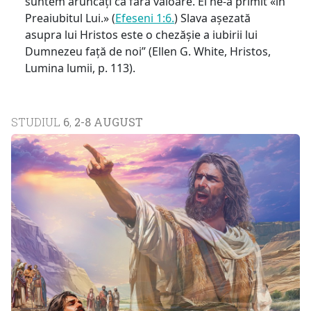
suntem aruncați ca fără valoare. El ne-a primit «în
Preaiubitul Lui.» (
Efeseni 1:6.
) Slava așezată
asupra lui Hristos este o chezășie a iubirii lui
Dumnezeu față de noi” (Ellen G. White, Hristos,
Lumina lumii, p. 113).
STUDIUL
6
,
2-8 AUGUST