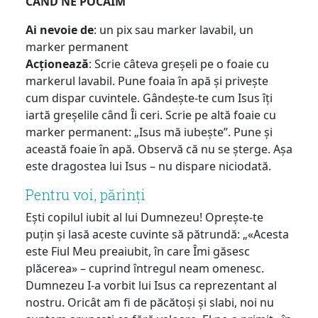
CÂND NE POCĂIM
Ai nevoie de
: un pix sau marker lavabil, un
marker permanent
Acționează
: Scrie câteva greșeli pe o foaie cu
markerul lavabil. Pune foaia în apă și privește
cum dispar cuvintele. Gândește-te cum Isus îți
iartă greșelile când Îi ceri. Scrie pe altă foaie cu
marker permanent: „Isus mă iubește”. Pune și
această foaie în apă. Observă că nu se șterge. Așa
este dragostea lui Isus – nu dispare niciodată.
Pentru voi, părinți
Ești copilul iubit al lui Dumnezeu! Oprește-te
puțin și lasă aceste cuvinte să pătrundă: „«Acesta
este Fiul Meu preaiubit, în care Îmi găsesc
plăcerea» – cuprind întregul neam omenesc.
Dumnezeu I-a vorbit lui Isus ca reprezentant al
nostru. Oricât am fi de păcătoși și slabi, noi nu