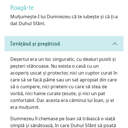
Roagă-te
Mulțumește-I lui Dumnezeu că te iubește și că ți-a
dat Duhul Sfânt.
Învățând și pregătind
Deșertul era un loc singuratic, cu dealuri pustii și
peșteri stâncoase. Nu exista o casă cu un
acoperiș uscat și protector, nici un cuptor curat în
care să se facă pâine sau un sat apropiat din care
să o cumpere, nici prieteni cu care să stea de
vorbă, nici haine curate țesute, și nici un pat
confortabil. Dar acesta era căminul lui Ioan, și el
era mulțumit.
Dumnezeu îl chemase pe Ioan să trăiască o viață
simplă și sănătoasă, în care Duhul Sfânt să poată