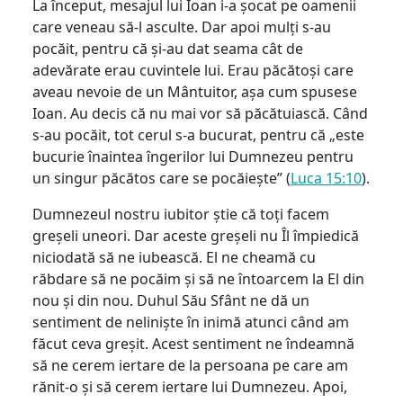
La început, mesajul lui Ioan i-a șocat pe oamenii
care veneau să-l asculte. Dar apoi mulți s-au
pocăit, pentru că și-au dat seama cât de
adevărate erau cuvintele lui. Erau păcătoși care
aveau nevoie de un Mântuitor, așa cum spusese
Ioan. Au decis că nu mai vor să păcătuiască. Când
s-au pocăit, tot cerul s-a bucurat, pentru că „este
bucurie înaintea îngerilor lui Dumnezeu pentru
un singur păcătos care se pocăiește” (
Luca 15:10
).
Dumnezeul nostru iubitor știe că toți facem
greșeli uneori. Dar aceste greșeli nu Îl împiedică
niciodată să ne iubească. El ne cheamă cu
răbdare să ne pocăim și să ne întoarcem la El din
nou și din nou. Duhul Său Sfânt ne dă un
sentiment de neliniște în inimă atunci când am
făcut ceva greșit. Acest sentiment ne îndeamnă
să ne cerem iertare de la persoana pe care am
rănit-o și să cerem iertare lui Dumnezeu. Apoi,