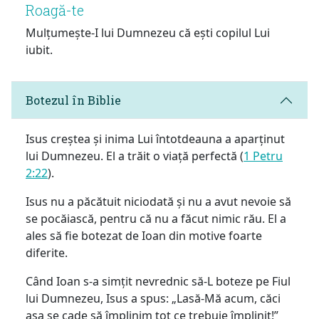
Roagă-te
Mulțumește-I lui Dumnezeu că ești copilul Lui
iubit.
Botezul în Biblie
Isus creștea și inima Lui întotdeauna a aparținut
lui Dumnezeu. El a trăit o viață perfectă (
1 Petru
2:22
).
Isus nu a păcătuit niciodată și nu a avut nevoie să
se pocăiască, pentru că nu a făcut nimic rău. El a
ales să fie botezat de Ioan din motive foarte
diferite.
Când Ioan s-a simțit nevrednic să-L boteze pe Fiul
lui Dumnezeu, Isus a spus: „Lasă-Mă acum, căci
așa se cade să împlinim tot ce trebuie împlinit!”