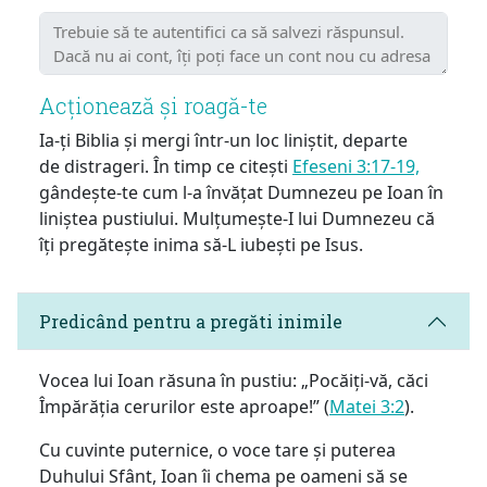
Acționează și roagă-te
Ia-ți Biblia și mergi într-un loc liniștit, departe
de distrageri. În timp ce citești
Efeseni 3:17-19,
gândește-te cum l-a învățat Dumnezeu pe Ioan în
liniștea pustiului. Mulțumește-I lui Dumnezeu că
îți pregătește inima să-L iubești pe Isus.
Predicând pentru a pregăti inimile
Vocea lui Ioan răsuna în pustiu: „Pocăiți-vă, căci
Împărăția cerurilor este aproape!” (
Matei 3:2
).
Cu cuvinte puternice, o voce tare și puterea
Duhului Sfânt, Ioan îi chema pe oameni să se