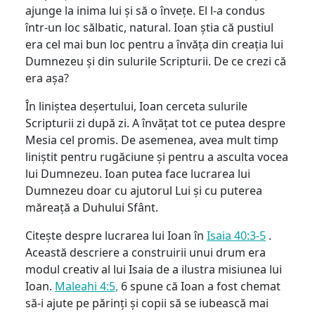
ajunge la inima lui și să o învețe. El l-a condus
într-un loc sălbatic, natural. Ioan știa că pustiul
era cel mai bun loc pentru a învăța din creația lui
Dumnezeu și din sulurile Scripturii. De ce crezi că
era așa?
În liniștea deșertului, Ioan cerceta sulurile
Scripturii zi după zi. A învățat tot ce putea despre
Mesia cel promis. De asemenea, avea mult timp
liniștit pentru rugăciune și pentru a asculta vocea
lui Dumnezeu. Ioan putea face lucrarea lui
Dumnezeu doar cu ajutorul Lui și cu puterea
măreață a Duhului Sfânt.
Citește despre lucrarea lui Ioan în
Isaia 40:3-5
.
Această descriere a construirii unui drum era
modul creativ al lui Isaia de a ilustra misiunea lui
Ioan.
Maleahi 4:5,
6 spune că Ioan a fost chemat
să-i ajute pe părinți și copii să se iubească mai