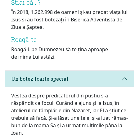
Știai că...?
În 2018, 1.262.998 de oameni și-au predat viața lui
Isus și au fost botezați în Biserica Adventistă de
Ziua a Șaptea.
Roagă-te
Roagă-L pe Dumnezeu să te țină aproape
de inima Lui astăzi.
Un botez foarte special
Vestea despre predicatorul din pustiu s-a
răspândit ca focul. Curând a ajuns și la Isus, în
atelierul de tâmplărie din Nazaret, iar El a știut ce
trebuie să facă. Și-a lăsat uneltele, și-a luat rămas-
bun de la mama Sa și a urmat mulțimile până la
Ioan.