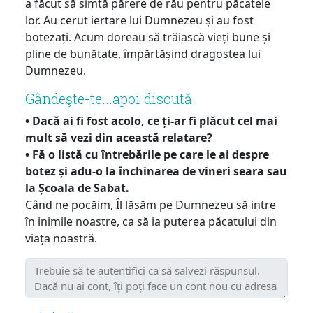
a făcut să simtă părere de rău pentru păcatele
lor. Au cerut iertare lui Dumnezeu și au fost
botezați. Acum doreau să trăiască vieți bune și
pline de bunătate, împărtășind dragostea lui
Dumnezeu.
Gândeşte-te...apoi discută
• Dacă ai fi fost acolo, ce ți-ar fi plăcut cel mai
mult să vezi din această relatare?
• Fă o listă cu întrebările pe care le ai despre
botez și adu-o la închinarea de vineri seara sau
la Școala de Sabat.
Când ne pocăim, Îl lăsăm pe Dumnezeu să intre
în inimile noastre, ca să ia puterea păcatului din
viața noastră.