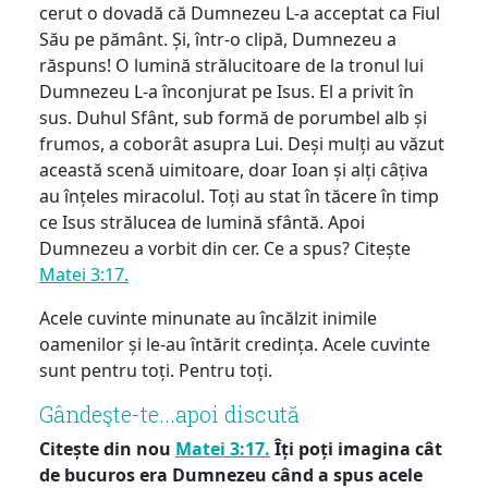
cerut o dovadă că Dumnezeu L-a acceptat ca Fiul
Său pe pământ. Și, într-o clipă, Dumnezeu a
răspuns! O lumină strălucitoare de la tronul lui
Dumnezeu L-a înconjurat pe Isus. El a privit în
sus. Duhul Sfânt, sub formă de porumbel alb și
frumos, a coborât asupra Lui. Deși mulți au văzut
această scenă uimitoare, doar Ioan și alți câțiva
au înțeles miracolul. Toți au stat în tăcere în timp
ce Isus strălucea de lumină sfântă. Apoi
Dumnezeu a vorbit din cer. Ce a spus? Citește
Matei 3:17.
Acele cuvinte minunate au încălzit inimile
oamenilor și le-au întărit credința. Acele cuvinte
sunt pentru toți. Pentru toți.
Gândeşte-te...apoi discută
Citește din nou
Matei 3:17.
Îți poți imagina cât
de bucuros era Dumnezeu când a spus acele