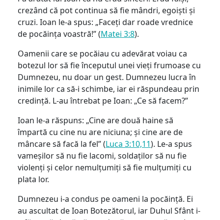
crezând că pot continua să fie mândri, egoiști și
cruzi. Ioan le-a spus: „Faceți dar roade vrednice
de pocăința voastră!” (
Matei 3:8
).
Oamenii care se pocăiau cu adevărat voiau ca
botezul lor să fie începutul unei vieți frumoase cu
Dumnezeu, nu doar un gest. Dumnezeu lucra în
inimile lor ca să-i schimbe, iar ei răspundeau prin
credință. L-au întrebat pe Ioan: „Ce să facem?”
Ioan le-a răspuns: „Cine are două haine să
împartă cu cine nu are niciuna; și cine are de
mâncare să facă la fel” (
Luca 3:10,11
). Le-a spus
vameșilor să nu fie lacomi, soldaților să nu fie
violenți și celor nemulțumiți să fie mulțumiți cu
plata lor.
Dumnezeu i-a condus pe oameni la pocăință. Ei
au ascultat de Ioan Botezătorul, iar Duhul Sfânt i-