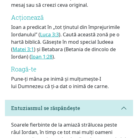
mesaj sau să creezi ceva original.
Acționează
Ioan a predicat în „tot ținutul din împrejurimile
Iordanului” (
Luca 3:3
). Caută această zonă pe o
hartă biblică. Găsește în mod special Iudeea
(
Matei 3:1
) și Betabara (Betania de dincolo de
Iordan) (
Ioan 1:28
).
Roagă-te
Pune-ți mâna pe inimă și mulțumește-I
lui Dumnezeu că ți-a dat o inimă de carne.
Entuziasmul se răspândește
Soarele fierbinte de la amiază strălucea peste
râul Iordan, în timp ce tot mai mulți oameni