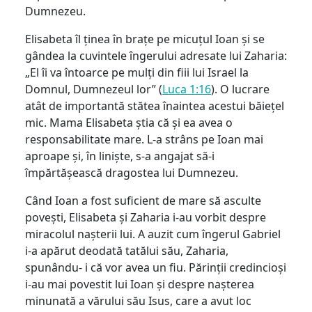
Dumnezeu.
Elisabeta îl ținea în brațe pe micuțul Ioan și se
gândea la cuvintele îngerului adresate lui Zaharia:
„El îi va întoarce pe mulți din fiii lui Israel la
Domnul, Dumnezeul lor” (
Luca 1:16
). O lucrare
atât de importantă stătea înaintea acestui băiețel
mic. Mama Elisabeta știa că și ea avea o
responsabilitate mare. L-a strâns pe Ioan mai
aproape și, în liniște, s-a angajat să-i
împărtășească dragostea lui Dumnezeu.
Când Ioan a fost suficient de mare să asculte
povești, Elisabeta și Zaharia i-au vorbit despre
miracolul nașterii lui. A auzit cum îngerul Gabriel
i-a apărut deodată tatălui său, Zaharia,
spunându- i că vor avea un fiu. Părinții credincioși
i-au mai povestit lui Ioan și despre nașterea
minunată a vărului său Isus, care a avut loc