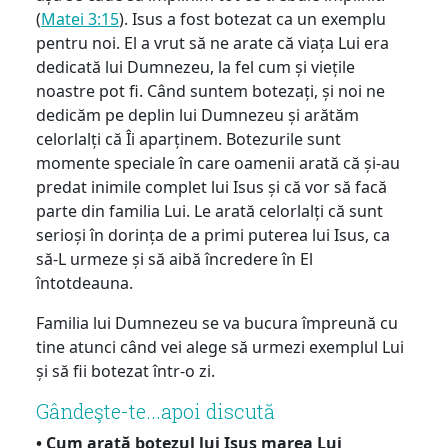
(
Matei 3:15
). Isus a fost botezat ca un exemplu
pentru noi. El a vrut să ne arate că viața Lui era
dedicată lui Dumnezeu, la fel cum și viețile
noastre pot fi. Când suntem botezați, și noi ne
dedicăm pe deplin lui Dumnezeu și arătăm
celorlalți că Îi aparținem. Botezurile sunt
momente speciale în care oamenii arată că și-au
predat inimile complet lui Isus și că vor să facă
parte din familia Lui. Le arată celorlalți că sunt
serioși în dorința de a primi puterea lui Isus, ca
să-L urmeze și să aibă încredere în El
întotdeauna.
Familia lui Dumnezeu se va bucura împreună cu
tine atunci când vei alege să urmezi exemplul Lui
și să fii botezat într-o zi.
Gândeşte-te...apoi discută
• Cum arată botezul lui Isus marea Lui