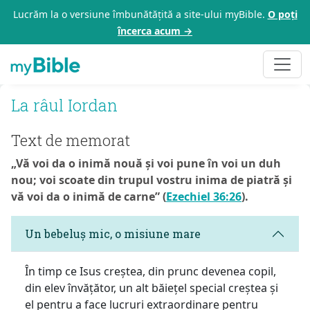
Lucrăm la o versiune îmbunătățită a site-ului myBible.
O poți
încerca acum →
La râul Iordan
Text de memorat
„Vă voi da o inimă nouă și voi pune în voi un duh
nou; voi scoate din trupul vostru inima de piatră și
vă voi da o inimă de carne” (
Ezechiel 36:26
).
Un bebeluș mic, o misiune mare
În timp ce Isus creștea, din prunc devenea copil,
din elev învățător, un alt băiețel special creștea și
el pentru a face lucruri extraordinare pentru