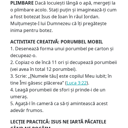
PLIMBARE
Dacă locuiești lângă o apă, mergeți la
o plimbare acolo. Stați puțin și imaginează-ți cum
a fost botezat Isus de Ioan în râul Iordan.
Mulțumește-I lui Dumnezeu că îți pregătește
inima pentru botez.
ACTIVITATE CREATIVĂ: PORUMBEL MOBIL
1. Desenează forma unui porumbel pe carton și
decupeaz-o.
2. Copiaz-o de încă 11 ori și decupează porumbeii
(vei avea în total 12 porumbei).
3. Scrie: „[Numele tău] este copilul Meu iubit; în
tine Îmi găsesc plăcerea” (
Luca 3:22
).
4. Leagă porumbeii de sfori și prinde-i de un
umeraș.
5. Agață-l în cameră ca să-ți amintească acest
adevăr frumos.
LECȚIE PRACTICĂ: ISUS NE IARTĂ PĂCATELE