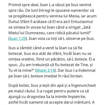
Privind spre deal, Ioan L-a văzut pe Isus venind
spre râu. De luni întregi le spusese oamenilor să
se pregătească pentru venirea lui Mesia, iar acum
Duhul Sfânt îi arătase că El era aici! Entuziasmul
se simțea în vocea lui Ioan când a strigat: „Iată
Mielul lui Dumnezeu, care ridică păcatul lumii!”
(
Ioan 1:29
). Ioan voia ca toți să-L observe pe Isus.
Isus a zâmbit când a venit la Ioan ca să fie
botezat. Isus era atât de sfânt, încât Ioan nu se
simțea vrednic, fiind un păcătos, să-L boteze. El a
spus: „Eu am trebuință să fiu botezat de Tine, și
Tu vii la mine?” (
Matei 3:14
). Dar Isus l-a îndemnat
pe Ioan să-L boteze imediat în râul Iordan.
După botez, Isus a ieșit din apă și a îngenuncheat
pe malul râului. S-a rugat pentru putere ca să
ajungă cu dragostea Sa la inimile împietrite,
astfel încât oamenii să accepte darul mântuirii. A