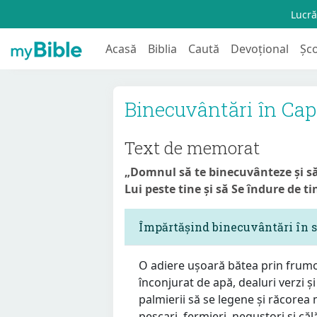
Lucră
Acasă
Biblia
Caută
Devoțional
Șc
Binecuvântări în Ca
Text de memorat
„Domnul să te binecuvânteze și s
Lui peste tine și să Se îndure de ti
Împărtășind binecuvântări în 
O adiere ușoară bătea prin frumo
înconjurat de apă, dealuri verzi și 
palmierii să se legene și răcorea
pescari, fermieri, negustori și călă