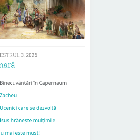
MESTRUL
3
,
2026
mară
 Binecuvântări în Capernaum
 Zacheu
 Ucenici care se dezvoltă
 Isus hrănește mulțimile
Nu mai este must!