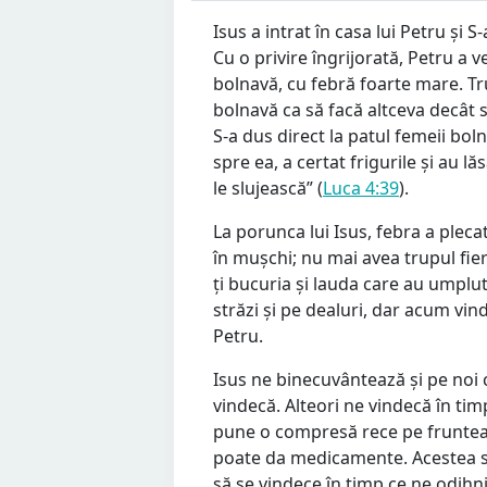
Isus a intrat în casa lui Petru și 
Cu o privire îngrijorată, Petru a ve
bolnavă, cu febră foarte mare. Trup
bolnavă ca să facă altceva decât să
S-a dus direct la patul femeii boln
spre ea, a certat frigurile și au lă
le slujească” (
Luca 4:39
).
La porunca lui Isus, febra a plec
în mușchi; nu mai avea trupul fi
ți bucuria și lauda care au umplu
străzi și pe dealuri, dar acum vind
Petru.
Isus ne binecuvântează și pe noi 
vindecă. Alteori ne vindecă în t
pune o compresă rece pe fruntea 
poate da medicamente. Acestea su
să se vindece în timp ce ne odihn