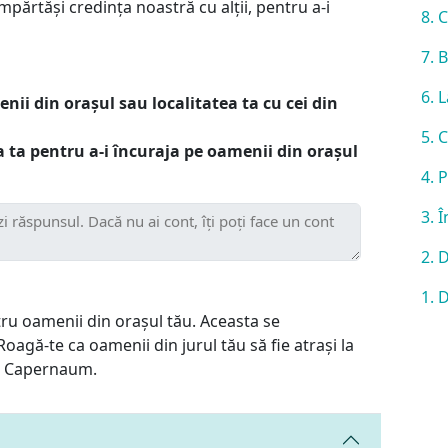
ărtăși credința noastră cu alții, pentru a-i
8. 
7. 
6. 
ii din orașul sau localitatea ta cu cei din
5. 
ca ta pentru a-i încuraja pe oamenii din orașul
4. 
3. 
2. 
1. 
tru oamenii din orașul tău. Aceasta se
agă-te ca oamenii din jurul tău să fie atrași la
in Capernaum.