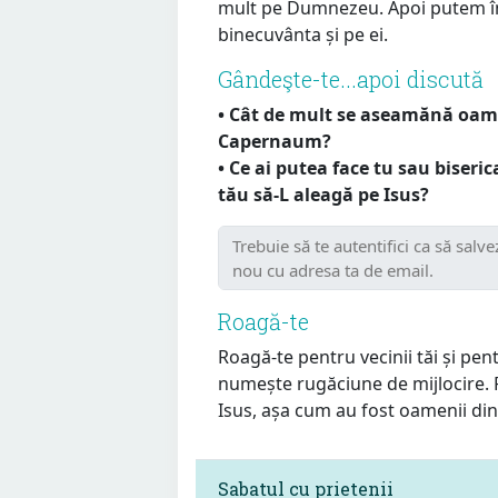
mult pe Dumnezeu. Apoi putem împ
binecuvânta și pe ei.
Gândeşte-te...apoi discută
• Cât de mult se aseamănă oamen
Capernaum?
• Ce ai putea face tu sau biseri
tău să-L aleagă pe Isus?
Roagă-te
Roagă-te pentru vecinii tăi și pen
numește rugăciune de mijlocire. Ro
Isus, așa cum au fost oamenii d
Sabatul cu prietenii