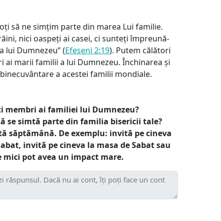
oți să ne simțim parte din marea Lui familie.
ăini, nici oaspeți ai casei, ci sunteți împreună-
sa lui Dumnezeu” (
Efeseni 2:19
). Putem călători
 ai marii familii a lui Dumnezeu. Închinarea și
binecuvântare a acestei familii mondiale.
alți membri ai familiei lui Dumnezeu?
să se simtă parte din familia bisericii tale?
stă săptămână. De exemplu: invită pe cineva
Sabat, invită pe cineva la masa de Sabat sau
e mici pot avea un impact mare.