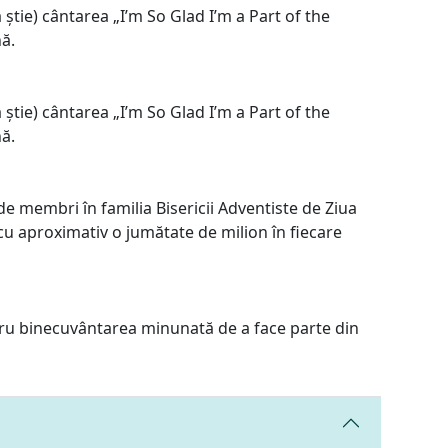
a știe) cântarea „I’m So Glad I’m a Part of the
ă.
a știe) cântarea „I’m So Glad I’m a Part of the
ă.
de membri în familia Bisericii Adventiste de Ziua
u aproximativ o jumătate de milion în fiecare
u binecuvântarea minunată de a face parte din