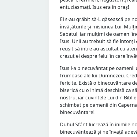
entuziasmați. Isus era în oraș!
Ei s-au grăbit să-L găsească pe n
învățăturile și misiunea Lui. Mulț
Sabatul, iar mulțimi de oameni în
Isus. Unii au trebuit să fie întorș
reușit să intre au ascultat cu ate
crezut ei despre felul în care învă
Isus i-a binecuvântat pe oamenii 
frumoase ale lui Dumnezeu. Credinț
fericite. Există o binecuvântare
biserică cu o inimă deschisă ca s
nostru, iar cuvintele Lui din Bibl
schimbat pe oamenii din Capernau
binecuvântare!
Duhul Sfânt lucrează în inimile n
binecuvântează și ne învață adevă