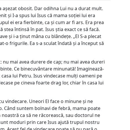
S-a așezat obosit. Dar odihna Lui nu a durat mult.
nit și I-a spus lui Isus că mama soției lui era
ul ei era fierbinte, ca și cum ar fi ars. Era prea
 stea întinsă în pat. Isus știa exact ce să facă.
ave și i-a ținut mâna cu blândețe. „El S-a plecat
sat-o frigurile. Ea s-a sculat îndată și a început să
at: nu mai avea durere de cap; nu mai avea dureri
erbinte. Ce binecuvântare minunată! Imaginează-
t casa lui Petru. Isus vindecase mulți oameni pe
ecase pe cineva foarte drag lor, chiar în casa lui
cu vindecare. Uneori El face o minune și ne
imp. Când suntem bolnavi de febră, mama poate
noastră ca să ne răcorească, sau doctorul ne
nt moduri prin care Isus ajută trupul nostru
im. Acest fel de vindecare poate să nu pară o