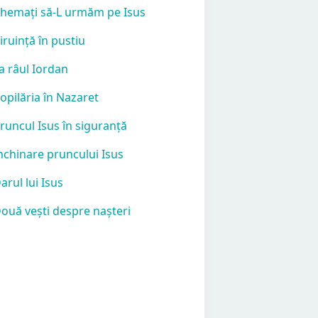
Chemați să-L urmăm pe Isus
Biruință în pustiu
La râul Iordan
Copilăria în Nazaret
Pruncul Isus în siguranță
Închinare pruncului Isus
Darul lui Isus
Două vești despre nașteri