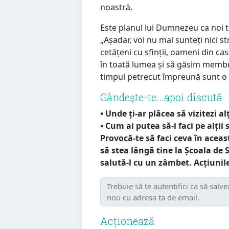
noastră.
Este planul lui Dumnezeu ca noi t
„Așadar, voi nu mai sunteți nici str
cetățeni cu sfinții, oameni din ca
în toată lumea și să găsim membri
timpul petrecut împreună sunt o 
Gândeşte-te...apoi discută
• Unde ți-ar plăcea să vizitezi 
• Cum ai putea să-i faci pe alții 
Provocă-te să faci ceva în acea
să stea lângă tine la Școala de 
salută-l cu un zâmbet. Acțiunil
Acționează