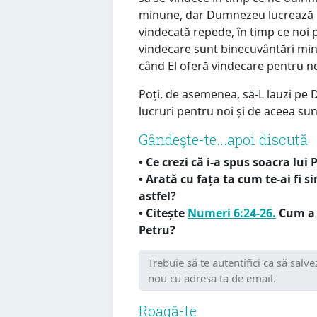
minune, dar Dumnezeu lucrează la 
vindecată repede, în timp ce noi 
vindecare sunt binecuvântări mi
când El oferă vindecare pentru noi
Poți, de asemenea, să-L lauzi p
lucruri pentru noi și de aceea sun
Gândeşte-te...apoi discută
• Ce crezi că i-a spus soacra lui
• Arată cu fața ta cum te-ai fi si
astfel?
• Citește
Numeri 6:24-26.
Cum a a
Petru?
Roagă-te