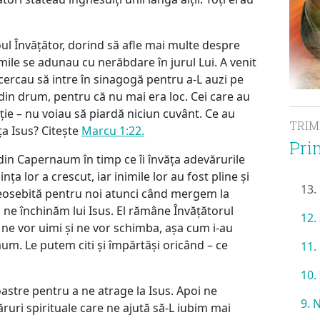
oul Învățător, dorind să afle mai multe despre
imile se adunau cu nerăbdare în jurul Lui. A venit
cercau să intre în sinagogă pentru a-L auzi pe
i din drum, pentru că nu mai era loc. Cei care au
nție – nu voiau să piardă niciun cuvânt. Ce au
TRI
ța Isus? Citește
Marcu 1:22.
Pri
din Capernaum în timp ce îi învăța adevărurile
a lor a crescut, iar inimile lor au fost pline și
13.
 deosebită pentru noi atunci când mergem la
ă ne închinăm lui Isus. El rămâne Învățătorul
12.
ie ne vor uimi și ne vor schimba, așa cum i-au
m. Le putem citi și împărtăși oricând – ce
11.
10.
oastre pentru a ne atrage la Isus. Apoi ne
9. 
ruri spirituale care ne ajută să-L iubim mai