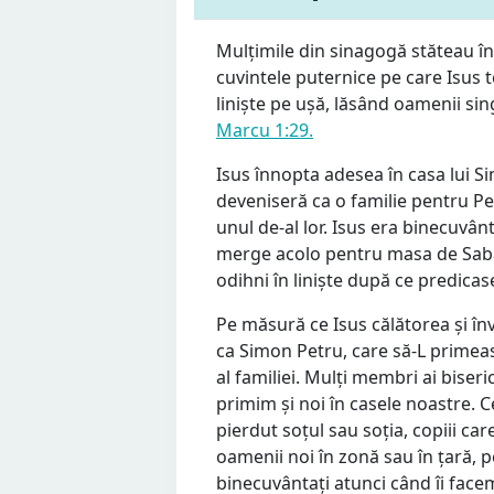
Mulțimile din sinagogă stăteau în
cuvintele puternice pe care Isus to
liniște pe ușă, lăsând oamenii sin
Marcu 1:29.
Isus înnopta adesea în casa lui S
deveniseră ca o familie pentru Petr
unul de-al lor. Isus era binecuvânta
merge acolo pentru masa de Sabat
odihni în liniște după ce predica
Pe măsură ce Isus călătorea și în
ca Simon Petru, care să-L primeas
al familiei. Mulți membri ai biseri
primim și noi în casele noastre. C
pierdut soțul sau soția, copiii car
oamenii noi în zonă sau în țară, pe
binecuvântați atunci când îi facem