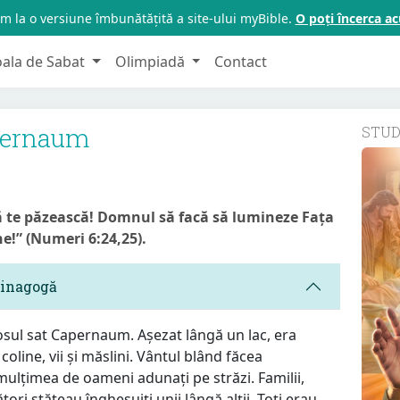
m la o versiune îmbunătățită a site-ului myBible.
O poți încerca 
oala de Sabat
Olimpiadă
Contact
pernaum
STU
ă te păzească! Domnul să facă să lumineze Fața
ne!” (Numeri 6:24,25).
sinagogă
sul sat Capernaum. Așezat lângă un lac, era
coline, vii și măslini. Vântul blând făcea
 mulțimea de oameni adunați pe străzi. Familii,
tori stăteau înghesuiți unii lângă alții. Toți erau