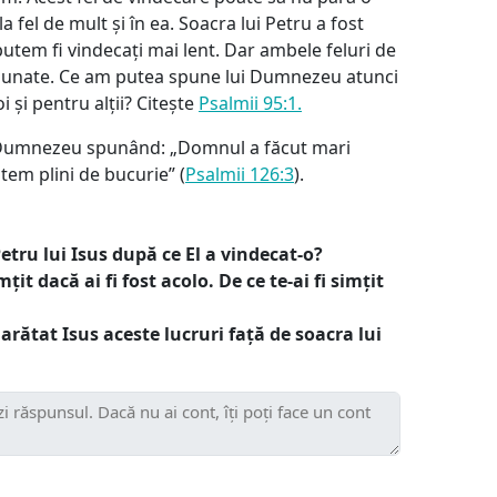
fel de mult și în ea. Soacra lui Petru a fost
putem fi vindecați mai lent. Dar ambele feluri de
nunate. Ce am putea spune lui Dumnezeu atunci
 și pentru alții? Citește
Psalmii 95:1.
e Dumnezeu spunând: „Domnul a făcut mari
tem plini de bucurie” (
Psalmii 126:3
).
 Petru lui Isus după ce El a vindecat-o?
mțit dacă ai fi fost acolo. De ce te-ai fi simțit
rătat Isus aceste lucruri față de soacra lui