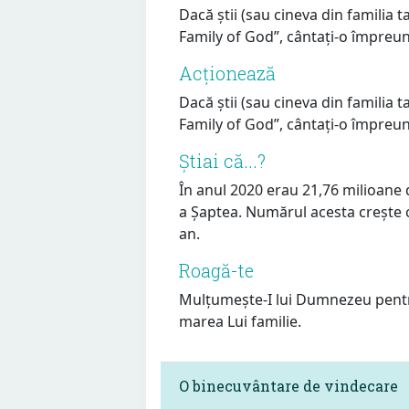
Dacă știi (sau cineva din familia t
Family of God”, cântați-o împreun
Acționează
Dacă știi (sau cineva din familia t
Family of God”, cântați-o împreun
Știai că...?
În anul 2020 erau 21,76 milioane 
a Șaptea. Numărul acesta crește c
an.
Roagă-te
Mulțumește-I lui Dumnezeu pentr
marea Lui familie.
O binecuvântare de vindecare