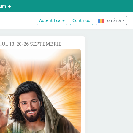
acum →
Autentificare
Cont nou
română
DIUL
13
,
20-26 SEPTEMBRIE