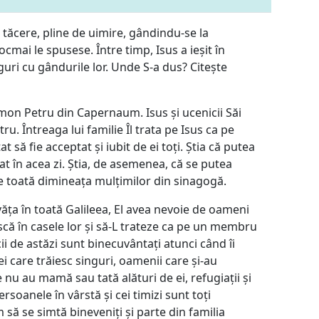
 tăcere, pline de uimire, gândindu-se la
cmai le spusese. Între timp, Isus a ieșit în
guri cu gândurile lor. Unde S-a dus? Citește
imon Petru din Capernaum. Isus și ucenicii Săi
u. Întreaga lui familie Îl trata pe Isus ca pe
t să fie acceptat și iubit de ei toți. Știa că putea
 în acea zi. Știa, de asemenea, că se putea
se toată dimineața mulțimilor din sinagogă.
văța în toată Galileea, El avea nevoie de oameni
că în casele lor și să-L trateze ca pe un membru
cii de astăzi sunt binecuvântați atunci când îi
ei care trăiesc singuri, oamenii care și-au
e nu au mamă sau tată alături de ei, refugiații și
rsoanele în vârstă și cei timizi sunt toți
 să se simtă bineveniți și parte din familia