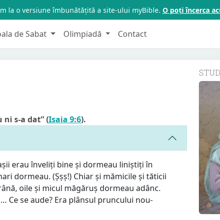
m la o versiune îmbunătățită a site-ului myBible.
O poți încerca 
oala de Sabat
Olimpiadă
Contact
STU
 ni s-a dat” (
Isaia 9:6
).
șii erau înveliți bine și dormeau liniștiți în
 mari dormeau. (Șșș!) Chiar și mămicile și tăticii
trână, oile și micul măgăruș dormeau adânc.
d… Ce se aude? Era plânsul pruncului nou-