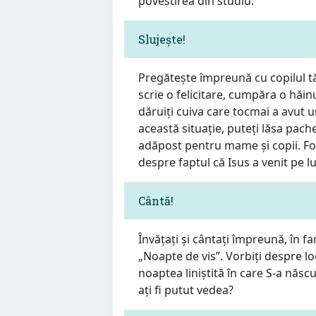
povestirea din studiu.
Slujește!
Pregătește împreună cu copilul t
scrie o felicitare, cumpăra o hăin
dăruiți cuiva care tocmai a avut 
această situație, puteți lăsa pach
adăpost pentru mame și copii. Folo
despre faptul că Isus a venit pe lu
Cântă!
Învățați și cântați împreună, în f
„Noapte de vis”. Vorbiți despre loc
noaptea liniștită în care S-a născut
ați fi putut vedea?