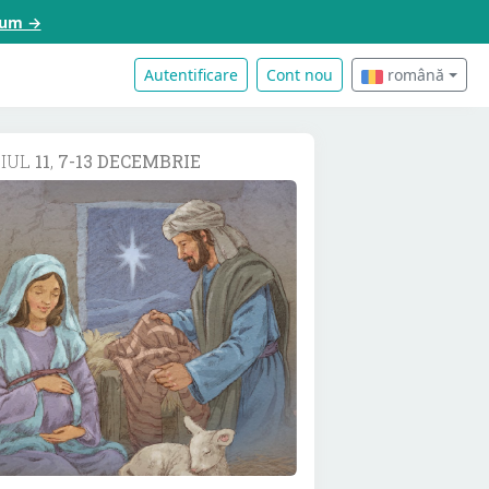
acum →
Autentificare
Cont nou
română
DIUL
11
,
7-13 DECEMBRIE