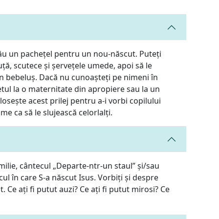
ău un pachețel pentru un nou-născut. Puteți
uță, scutece și șervețele umede, apoi să le
un bebeluș. Dacă nu cunoașteți pe nimeni în
etul la o maternitate din apropiere sau la un
sește acest prilej pentru a-i vorbi copilului
me ca să le slujească celorlalți.
amilie, cântecul „Departe-ntr-un staul” și/sau
ul în care S-a născut Isus. Vorbiți și despre
. Ce ați fi putut auzi? Ce ați fi putut mirosi? Ce