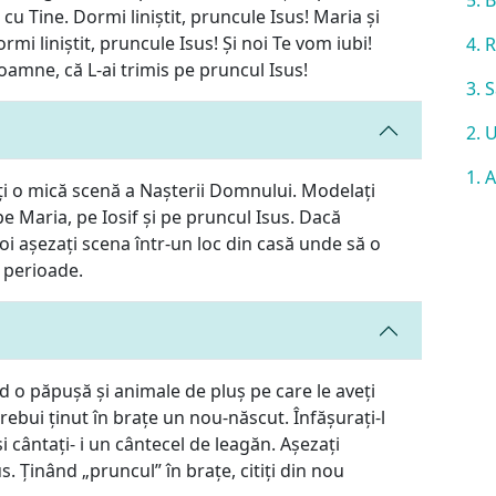
u Tine. Dormi liniștit, pruncule Isus! Maria și
Dormi liniștit, pruncule Isus! Și noi Te vom iubi!
4. 
mne, că L-ai trimis pe pruncul Isus!
3. 
2. 
1. 
zați o mică scenă a Nașterii Domnului. Modelați
pe Maria, pe Iosif și pe pruncul Isus. Dacă
 apoi așezați scena într-un loc din casă unde să o
 perioade.
nd o păpușă și animale de pluș pe care le aveți
trebui ținut în brațe un nou-născut. Înfășurați-l
i cântați- i un cântecel de leagăn. Așezați
us. Ținând „pruncul” în brațe, citiți din nou