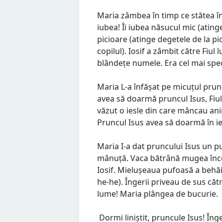
Maria zâmbea în timp ce stătea înt
iubea! Îi iubea năsucul mic (atinge
picioare (atinge degetele de la pi
copilul). Iosif a zâmbit către Fiul 
blândețe numele. Era cel mai speci
Maria L-a înfășat pe micuțul prun
avea să doarmă pruncul Isus, Fiul 
văzut o iesle din care mâncau ani
Pruncul Isus avea să doarmă în ie
Maria I-a dat pruncului Isus un p
mânuță. Vaca bătrână mugea încet
Iosif. Mielușeaua pufoasă a behăi
he-he). Îngerii priveau de sus că
lume! Maria plângea de bucurie.
Dormi liniștit, pruncule Isus! Îng