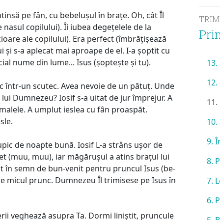
insă pe fân, cu bebelușul în brațe. Oh, cât Îl
TRI
 nasul copilului). Îi iubea degețelele de la
Pri
cioare ale copilului). Era perfect (îmbrățișează
lui și s-a aplecat mai aproape de el. I-a șoptit cu
al nume din lume... Isus (șoptește și tu).
13.
12.
c într-un scutec. Avea nevoie de un pătuț. Unde
lui Dumnezeu? Iosif s-a uitat de jur împrejur. A
11.
malele. A umplut ieslea cu fân proaspăt.
sle.
10.
9. 
upic de noapte bună. Iosif L-a strâns ușor de
 (muu, muu), iar măgărușul a atins brațul lui
8. 
t în semn de bun-venit pentru pruncul Isus (be-
tre micul prunc. Dumnezeu Îl trimisese pe Isus în
7. 
6. 
erii veghează asupra Ta. Dormi liniștit, pruncule
5. 