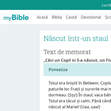
Lucră
Acasă
Biblia
Caută
Devoțional
Șc
Născut într-un staul
Text de memorat
„Căci un Copil ni S-a născut, un Fiu
Povestire
Totul era liniștit în Betleem. Copila
paturile lor. Frații și surorile mai
dormeau. (Șșș!) În staul, vaca bă
Totul era tăcut și calm. Până cân
născut al Mariei! (Uaa, uaa!)