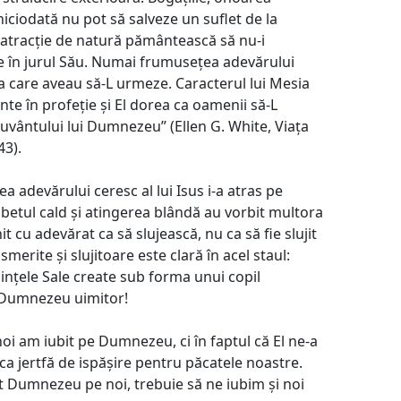
ciodată nu pot să salveze un suflet de la
o atracție de natură pământească să nu-i
 în jurul Său. Numai frumusețea adevărului
ia care aveau să-L urmeze. Caracterul lui Mesia
nte în profeție și El dorea ca oamenii să-L
uvântului lui Dumnezeu” (Ellen G. White, Viața
43).
 adevărului ceresc al lui Isus i-a atras pe
mbetul cald și atingerea blândă au vorbit multora
t cu adevărat ca să slujească, nu ca să fie slujit
smerite și slujitoare este clară în acel staul:
iințele Sale create sub forma unui copil
e Dumnezeu uimitor!
noi am iubit pe Dumnezeu, ci în faptul că El ne-a
u ca jertfă de ispășire pentru păcatele noastre.
bit Dumnezeu pe noi, trebuie să ne iubim și noi