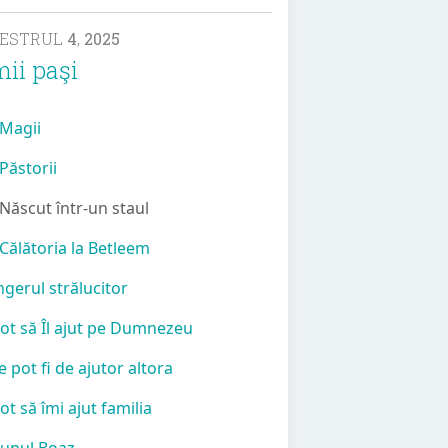
MESTRUL
4
,
2025
mii paşi
 Magii
 Păstorii
 Născut într-un staul
 Călătoria la Betleem
Îngerul strălucitor
Pot să Îl ajut pe Dumnezeu
Le pot fi de ajutor altora
Pot să îmi ajut familia
Bunul Boaz