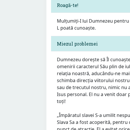
Roagă-te!
Mulțumiți-I lui Dumnezeu pentru c
L poată cunoaște.
Miezul problemei
Dumnezeu dorește să Îl cunoaștem
omenirii caracterul Său plin de iu
relația noastră, aducându-ne mai 
schimba direcția viitorului nostru
sau de trecutul nostru, nimic nu 
Isus personal. El nu a venit doar 
toți!
„Împăratul slavei S-a umilit nesp
Slava Sa a fost acoperită, pentru 
punct de atracție. El a evitat oric