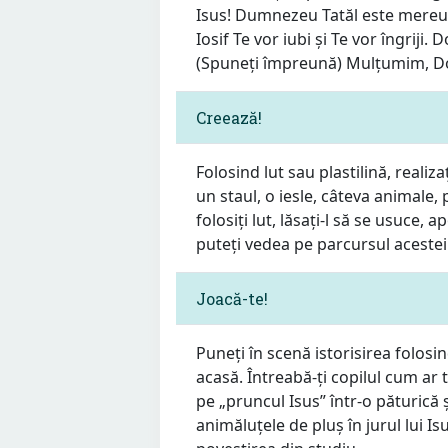
Isus! Dumnezeu Tatăl este mereu c
Iosif Te vor iubi și Te vor îngriji. 
(Spuneți împreună) Mulțumim, Doa
Creează!
Folosind lut sau plastilină, reali
un staul, o iesle, câteva animale, 
folosiți lut, lăsați-l să se usuce,
puteți vedea pe parcursul acestei
Joacă-te!
Puneți în scenă istorisirea folosi
acasă. Întreabă-ți copilul cum ar 
pe „pruncul Isus” într-o păturică ș
animăluțele de pluș în jurul lui Is