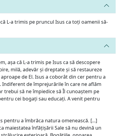
ă L-a trimis pe pruncul Isus ca toți oamenii să-
, așa că L-a trimis pe Isus ca să descopere
bire, milă, adevăr și dreptate și să restaureze
aproape de El. Isus a coborât din cer pentru a
. Indiferent de împrejurările în care ne aflăm
ar trebui să ne împiedice să Îl cunoaștem pe
pentru cei bogați sau educați. A venit pentru
us pentru a îmbrăca natura omenească. [...]
ca maiestatea înfățișării Sale să nu devină un
e strălucire exterioară. Bogățiile, onoarea