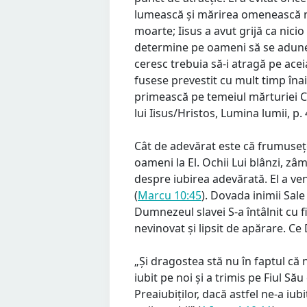
lumească și mărirea omenească ni
moarte; Iisus a avut grijă ca nici
determine pe oameni să se adune
ceresc trebuia să-i atragă pe ace
fusese prevestit cu mult timp înai
primească pe temeiul mărturiei C
lui Iisus/Hristos, Lumina lumii, p. 
Cât de adevărat este că frumusețea
oameni la El. Ochii Lui blânzi, zâ
despre iubirea adevărată. El a veni
(
Marcu 10:45
). Dovada inimii Sale 
Dumnezeul slavei S-a întâlnit cu f
nevinovat și lipsit de apărare. C
„Și dragostea stă nu în faptul că 
iubit pe noi și a trimis pe Fiul Să
Preaiubiților, dacă astfel ne-a iu