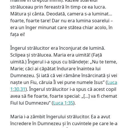
străluceau prin fereastră în timp ce ea lucra.
Mătura și cânta. Deodată, camera s-a luminat…
foarte, foarte tare! Dar nu era lumina soarelui –
era un înger minunat care stătea chiar acolo, în
fața ei!
Îngerul strălucitor era înconjurat de lumină.
Sclipea și strălucea. Maria era uimită! (Față
uimită.) Îngerul i-a spus cu blândețe: „Nu te teme,
Marie; căci ai căpătat îndurare înaintea lui
Dumnezeu. Și iată că vei rămâne însărcinată și vei
naște un Fiu, căruia Îi vei pune numele Isus” (
Luca
1:30,31
). Îngerul strălucitor i-a spus că acest copil
avea să fie foarte, foarte special: „[...] va fi chemat
Fiul lui Dumnezeu” (
Luca 1:35
).
Maria i-a zâmbit îngerului strălucitor. Ea a avut
încredere în Dumnezeu și în cuvintele pe care le-a