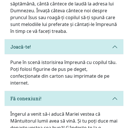
săptămână, cântă cântece de laudă la adresa lui
Dumnezeu. Învață câteva cântece noi despre
pruncul Isus sau roagă-ți copilul să-ți spună care
sunt melodiile lui preferate și cântați-le împreună
în timp ce vă faceți treaba.
Joacă-te!
Pune în scenă istorisirea împreună cu copilul tău.
Poți folosi figurine de pus pe deget,
confecționate din carton sau imprimate de pe
internet.
Fă conexiuni!
Îngerul a venit să-i aducă Mariei vestea că
Mântuitorul lumii avea să vină. Și tu poți duce mai
departe vestea cea bună! Gândește-te la o