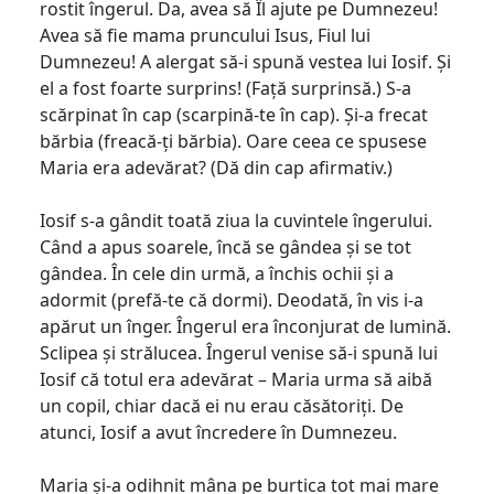
rostit îngerul. Da, avea să Îl ajute pe Dumnezeu!
Avea să fie mama pruncului Isus, Fiul lui
Dumnezeu! A alergat să-i spună vestea lui Iosif. Și
el a fost foarte surprins! (Față surprinsă.) S-a
scărpinat în cap (scarpină-te în cap). Și-a frecat
bărbia (freacă-ți bărbia). Oare ceea ce spusese
Maria era adevărat? (Dă din cap afirmativ.)
Iosif s-a gândit toată ziua la cuvintele îngerului.
Când a apus soarele, încă se gândea și se tot
gândea. În cele din urmă, a închis ochii și a
adormit (prefă-te că dormi). Deodată, în vis i-a
apărut un înger. Îngerul era înconjurat de lumină.
Sclipea și strălucea. Îngerul venise să-i spună lui
Iosif că totul era adevărat – Maria urma să aibă
un copil, chiar dacă ei nu erau căsătoriți. De
atunci, Iosif a avut încredere în Dumnezeu.
Maria și-a odihnit mâna pe burtica tot mai mare