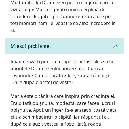
Mulțumiți-I lui Dumnezeu pentru îngerul care a
vizitat-o pe Maria și pentru inima ei plină de
încredere. Rugați-L pe Dumnezeu să-i ajute pe
toți membrii familiei voastre să aibă încredere în
El.
Miezul problemei
Imaginează-ți pentru o clipă că ai fost ales să fii
părintele Dumnezeului universului. Cum ai
răspunde? Cum ar arăta zilele, săptămânile și
lunile după o astfel de veste?
Maria este o tânără care inspiră prin credința ei.
Era o fată obișnuită, modestă, care făcea lucruri
obișnuite. Apoi, un înger i s-a arătat și toată viața
ei s-a schimbat într- o clipită. Iar răspunsul ei,
după ce a auzit vestea, a fost: „Iată, roaba