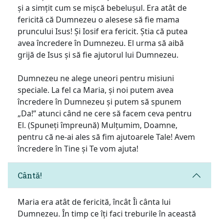
și a simțit cum se mișcă bebelușul. Era atât de
fericită că Dumnezeu o alesese să fie mama
pruncului Isus! Și Iosif era fericit. Știa că putea
avea încredere în Dumnezeu. El urma să aibă
grijă de Isus și să fie ajutorul lui Dumnezeu.
Dumnezeu ne alege uneori pentru misiuni
speciale. La fel ca Maria, și noi putem avea
încredere în Dumnezeu și putem să spunem
„Da!” atunci când ne cere să facem ceva pentru
El. (Spuneți împreună) Mulțumim, Doamne,
pentru că ne-ai ales să fim ajutoarele Tale! Avem
încredere în Tine și Te vom ajuta!
Cântă!
Maria era atât de fericită, încât Îi cânta lui
Dumnezeu. În timp ce îți faci treburile în această