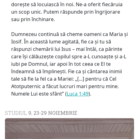
dorește să locuiască în noi. Ne-a oferit fiecăruia
un scop unic. Putem răspunde prin îngrijorare
sau prin închinare.
Dumnezeu continuă să cheme oameni ca Maria și
Iosif. În această lume agitată, fie ca și tu să
răspunzi chemării lui Isus – mai întâi, ca părinte
care își călăuzește copilul spre a-L cunoaște și a-L
iubi pe Domnul, iar apoi în tot ceea ce El te
îndeamnă să împlinești. Fie ca și cântarea inimii
tale să fie la fel ca a Mariei: „[...] pentru că Cel
Atotputernic a făcut lucruri mari pentru mine.
Numele Lui este sfânt” (
Luca 1:49
).
STUDIUL
9
,
23-29 NOIEMBRIE