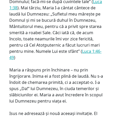
Domnului; facă-mi-se după cuvintele tale” (
Luca
1:38
). Mai târziu, Maria I-a cântat cântece de
laudă lui Dumnezeu: „Sufletul meu mărește pe
Domnul și mi se bucură duhul în Dumnezeu,
Mântuitorul meu, pentru că a privit spre starea
smerită a roabei Sale. Căci iată că, de acum
încolo, toate neamurile îmi vor zice fericită,
pentru că Cel Atotputernic a făcut lucruri mari
pentru mine. Numele Lui este sfânt” (
Luca 1:46-
49
)
Maria a răspuns prin închinare – nu prin
îngrijorare. Inima ei a fost plină de laudă. Nu s-a
îndoit de chemarea primită, ci a acceptat-o. I-a
spus „Da!” lui Dumnezeu, în ciuda temerilor și
slăbiciunilor ei. Maria a avut încredere în scopul
lui Dumnezeu pentru viața ei.
Isus ne adresează și nouă aceeași invitație. El