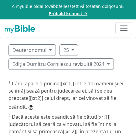
A myBible oldal továbbfejlesztett változatán dolgozunk.
Próbáld ki most →
Deuteronomul
25
Ediția Dumitru Cornilescu revizuită 2024
1
Când apare o pricină[[xr:1]] între doi oameni și ei
se înfățișează pentru judecarea ei, să i se dea
dreptate[[xr:2]] celui drept, iar cel vinovat să fie
osândit.
2
Dacă acesta este osândit să fie bătut[[xr:1]],
judecătorul să ceară ca vinovatul să fie întins la
pământ și să primească[[xr:2]], în prezența lui, un