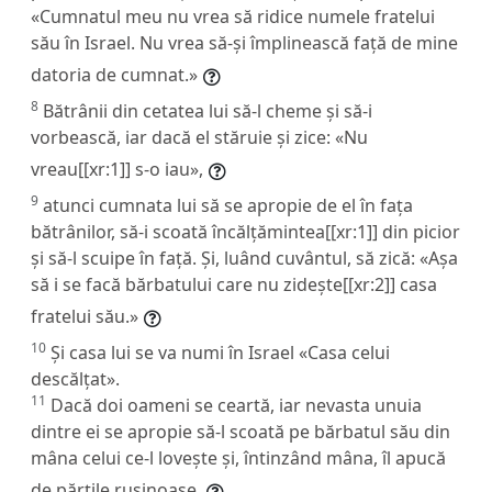
«Cumnatul meu nu vrea să ridice numele fratelui
său în Israel. Nu vrea să-și împlinească față de mine
datoria de cumnat.»
8
Bătrânii din cetatea lui să-l cheme și să-i
vorbească, iar dacă el stăruie și zice: «Nu
vreau[[xr:1]] s-o iau»,
9
atunci cumnata lui să se apropie de el în fața
bătrânilor, să-i scoată încălțămintea[[xr:1]] din picior
și să-l scuipe în față. Și, luând cuvântul, să zică: «Așa
să i se facă bărbatului care nu zidește[[xr:2]] casa
fratelui său.»
10
Și casa lui se va numi în Israel «Casa celui
descălțat».
11
Dacă doi oameni se ceartă, iar nevasta unuia
dintre ei se apropie să-l scoată pe bărbatul său din
mâna celui ce-l lovește și, întinzând mâna, îl apucă
de părțile rușinoase,