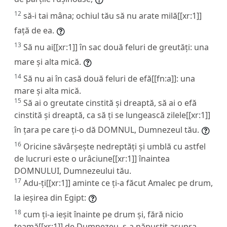
12
să-i tai mâna; ochiul tău să nu arate milă[[xr:1]]
față de ea.
13
Să nu ai[[xr:1]] în sac două feluri de greutăți: una
mare și alta mică.
14
Să nu ai în casă două feluri de efă[[fn:a]]: una
mare și alta mică.
15
Să ai o greutate cinstită și dreaptă, să ai o efă
cinstită și dreaptă, ca să ți se lungească zilele[[xr:1]]
în țara pe care ți-o dă DOMNUL, Dumnezeul tău.
16
Oricine săvârșește nedreptăți și umblă cu astfel
de lucruri este o urâciune[[xr:1]] înaintea
DOMNULUI, Dumnezeului tău.
17
Adu-ți[[xr:1]] aminte ce ți-a făcut Amalec pe drum,
la ieșirea din Egipt:
18
cum ți-a ieșit înainte pe drum și, fără nicio
teamă[[xr:1]] de Dumnezeu, s-a năpustit asupra