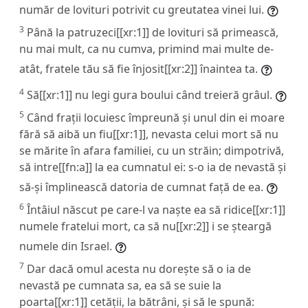
număr de lovituri potrivit cu greutatea vinei lui.
3
Până la patruzeci[[xr:1]] de lovituri să primească,
nu mai mult, ca nu cumva, primind mai multe de-
atât, fratele tău să fie înjosit[[xr:2]] înaintea ta.
4
Să[[xr:1]] nu legi gura boului când treieră grâul.
5
Când frații locuiesc împreună și unul din ei moare
fără să aibă un fiu[[xr:1]], nevasta celui mort să nu
se mărite în afara familiei, cu un străin; dimpotrivă,
să intre[[fn:a]] la ea cumnatul ei: s-o ia de nevastă și
să-și împlinească datoria de cumnat față de ea.
6
Întâiul născut pe care-l va naște ea să ridice[[xr:1]]
numele fratelui mort, ca să nu[[xr:2]] i se șteargă
numele din Israel.
7
Dar dacă omul acesta nu dorește să o ia de
nevastă pe cumnata sa, ea să se suie la
poarta[[xr:1]] cetății, la bătrâni, și să le spună: