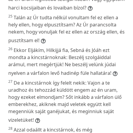
harci kocsijaiban és lovaiban bízol?
25
Talán az Úr tudta nélkül vonultam fel ez ellen a
hely ellen, hogy elpusztítsam? Az Úr parancsolta
nekem, hogy vonuljak fel ez ellen az ország ellen, és
pusztítsam el!
26
Ekkor Eljákím, Hilkijjá fia, Sebná és Jóáh ezt
mondta a kincstárnoknak: Beszélj szolgáiddal
arámul, mert megértjük! Ne beszélj velünk júdai
nyelven a várfalon levő hadinép füle hallatára!
27
De a kincstárnok így felelt nekik: Vajon a te
uradhoz és tehozzád küldött engem az én uram,
hogy ezeket elmondjam? Sőt inkább a várfalon ülő
emberekhez, akiknek majd veletek együtt kell
megenniük saját ganéjukat, és meginniuk saját
vizeletüket!
28
Azzal odaállt a kincstárnok, és még