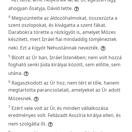
ahogyan ősatyja, Dávid tette.
4
Megszüntette az áldozóhalmokat, összezúzta a
szent oszlopokat, és kivágatta a szent fákat.
Darabokra törette a rézkígyót is, amelyet Mózes
készített, mert Izráel fiai mindaddig tömjéneztek
neki. Ezt a kígyót Nehustánnak nevezték.
5
Bízott az Úr ban, Izráel Istenében; nem volt hozzá
fogható senki Júda királyai között, sem előtte, sem
utána.
6
Ragaszkodott az Úr hoz, nem tért el tőle, hanem
megtartotta parancsolatait, amelyeket az Úr adott
Mózesnek.
7
Ezért vele volt az Úr, és minden vállalkozása
eredményes volt. Fellázadt Asszíria királya ellen, és
nem szolgálta őt.