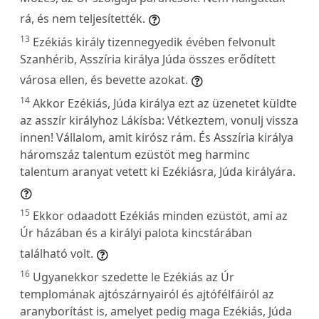
rá, és nem teljesítették.
13
Ezékiás király tizennegyedik évében felvonult
Szanhérib, Asszíria királya Júda összes erődített
városa ellen, és bevette azokat.
14
Akkor Ezékiás, Júda királya ezt az üzenetet küldte
az asszír királyhoz Lákísba: Vétkeztem, vonulj vissza
innen! Vállalom, amit kirósz rám. És Asszíria királya
háromszáz talentum ezüstöt meg harminc
talentum aranyat vetett ki Ezékiásra, Júda királyára.
15
Ekkor odaadott Ezékiás minden ezüstöt, ami az
Úr házában és a királyi palota kincstárában
található volt.
16
Ugyanekkor szedette le Ezékiás az Úr
templomának ajtószárnyairól és ajtófélfáiról az
aranyborítást is, amelyet pedig maga Ezékiás, Júda