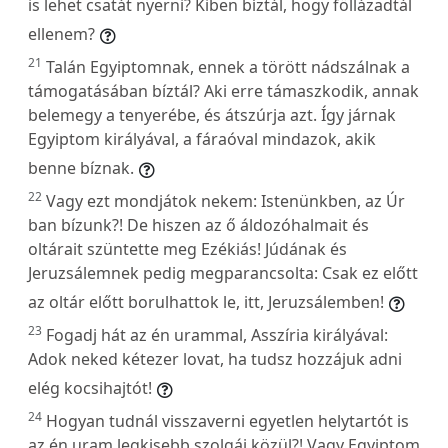
is lehet csatát nyerni? Kiben bíztál, hogy föllázadtál
ellenem?
21
Talán Egyiptomnak, ennek a törött nádszálnak a
támogatásában bíztál? Aki erre támaszkodik, annak
belemegy a tenyerébe, és átszúrja azt. Így járnak
Egyiptom királyával, a fáraóval mindazok, akik
benne bíznak.
22
Vagy ezt mondjátok nekem: Istenünkben, az Úr
ban bízunk?! De hiszen az ő áldozóhalmait és
oltárait szüntette meg Ezékiás! Júdának és
Jeruzsálemnek pedig megparancsolta: Csak ez előtt
az oltár előtt borulhattok le, itt, Jeruzsálemben!
23
Fogadj hát az én urammal, Asszíria királyával:
Adok neked kétezer lovat, ha tudsz hozzájuk adni
elég kocsihajtót!
24
Hogyan tudnál visszaverni egyetlen helytartót is
az én uram legkisebb szolgái közül?! Vagy Egyiptom