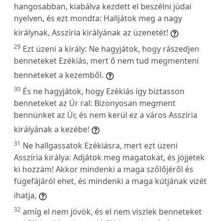
hangosabban, kiabálva kezdett el beszélni júdai
nyelven, és ezt mondta: Halljátok meg a nagy
királynak, Asszíria királyának az üzenetét!
29
Ezt üzeni a király: Ne hagyjátok, hogy rászedjen
benneteket Ezékiás, mert ő nem tud megmenteni
benneteket a kezemből.
30
És ne hagyjátok, hogy Ezékiás így biztasson
benneteket az Úr ral: Bizonyosan megment
bennünket az Úr, és nem kerül ez a város Asszíria
királyának a kezébe!
31
Ne hallgassatok Ezékiásra, mert ezt üzeni
Asszíria királya: Adjátok meg magatokat, és jöjjetek
ki hozzám! Akkor mindenki a maga szőlőjéről és
fügefájáról ehet, és mindenki a maga kútjának vizét
ihatja,
32
amíg el nem jövök, és el nem viszlek benneteket