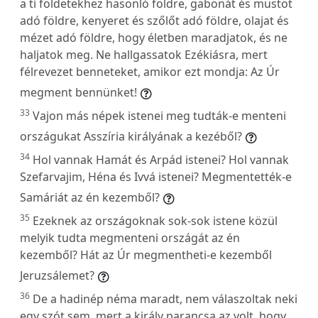
a ti földetekhez hasonló földre, gabonát és mustot
adó földre, kenyeret és szőlőt adó földre, olajat és
mézet adó földre, hogy életben maradjatok, és ne
haljatok meg. Ne hallgassatok Ezékiásra, mert
félrevezet benneteket, amikor ezt mondja: Az Úr
megment bennünket!
33
Vajon más népek istenei meg tudták-e menteni
országukat Asszíria királyának a kezéből?
34
Hol vannak Hamát és Arpád istenei? Hol vannak
Szefarvajim, Héna és Ivvá istenei? Megmentették-e
Samáriát az én kezemből?
35
Ezeknek az országoknak sok-sok istene közül
melyik tudta megmenteni országát az én
kezemből? Hát az Úr megmentheti-e kezemből
Jeruzsálemet?
36
De a hadinép néma maradt, nem válaszoltak neki
egy szót sem, mert a király parancsa az volt, hogy