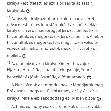
királya készíttetett, és azt is odaadta az asszír
királynak.
17
Az asszír király azonban elküldte hadvezérét,
udvarmesterét és kincstárnokát Lákísból Ezékiás
király ellen erős hadsereggel Jeruzsálembe. Ezek
felvonultak, és megérkeztek Jeruzsálem alá. Amikor
felvonultak és megérkeztek, megálltak a Felső-tó
vízvezetékénél, a ruhafestők mezejére vezető út
mellett.
18
Azután hívatták a királyt. Kiment hozzájuk
Eljákím, Hilkijjá fia, a palota felügyelője, Sebná
kancellár és Jóáh, Ászáf fia, a főtanácsadó.
19
A kincstárnok ezt mondta nekik: Mondjátok meg
Ezékiásnak, hogy ezt üzeni a nagy király, Asszíria
királya: Miféle elbizakodottság ez? Miben bízol?
20
Azt hiszed, hogy ész és erő nélkül, üres szavakkal