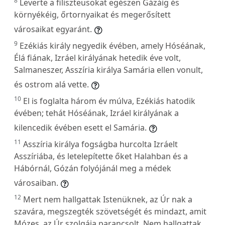
8
Leverte a filiszteusokat egészen Gázáig és
környékéig, őrtornyaikat és megerősített
városaikat egyaránt.
9
Ezékiás király negyedik évében, amely Hóséának,
Élá fiának, Izráel királyának hetedik éve volt,
Salmaneszer, Asszíria királya Samária ellen vonult,
és ostrom alá vette.
10
El is foglalta három év múlva, Ezékiás hatodik
évében; tehát Hóséának, Izráel királyának a
kilencedik évében esett el Samária.
11
Asszíria királya fogságba hurcolta Izráelt
Asszíriába, és letelepítette őket Halahban és a
Hábórnál, Gózán folyójánál meg a médek
városaiban.
12
Mert nem hallgattak Istenüknek, az Úr nak a
szavára, megszegték szövetségét és mindazt, amit
Mózes, az Úr szolgája parancsolt. Nem hallgattak