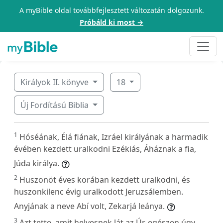
A myBible oldal továbbfejlesztett változatán dolgozunk.
Próbáld ki most →
Királyok II. könyve
18
Új Fordítású Biblia
1
Hóséának, Élá fiának, Izráel királyának a harmadik
évében kezdett uralkodni Ezékiás, Áháznak a fia,
Júda királya.
2
Huszonöt éves korában kezdett uralkodni, és
huszonkilenc évig uralkodott Jeruzsálemben.
Anyjának a neve Abí volt, Zekarjá leánya.
3
Azt tette, amit helyesnek lát az Úr, egészen úgy,