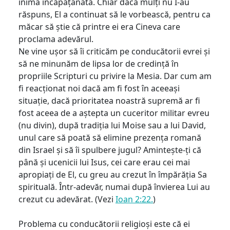
inima încăpățânată. Chiar dacă mulți nu I-au
răspuns, El a continuat să le vorbească, pentru ca
măcar să știe că printre ei era Cineva care
proclama adevărul.
Ne vine ușor să îi criticăm pe conducătorii evrei și
să ne minunăm de lipsa lor de credință în
propriile Scripturi cu privire la Mesia. Dar cum am
fi reacționat noi dacă am fi fost în aceeași
situație, dacă prioritatea noastră supremă ar fi
fost aceea de a aștepta un cuceritor militar evreu
(nu divin), după tradiția lui Moise sau a lui David,
unul care să poată să elimine prezența romană
din Israel și să îi spulbere jugul? Amintește-ți că
până și ucenicii lui Isus, cei care erau cei mai
apropiați de El, cu greu au crezut în împărăția Sa
spirituală. Într-adevăr, numai după învierea Lui au
crezut cu adevărat. (Vezi
Ioan 2:22.
)
Problema cu conducătorii religioși este că ei