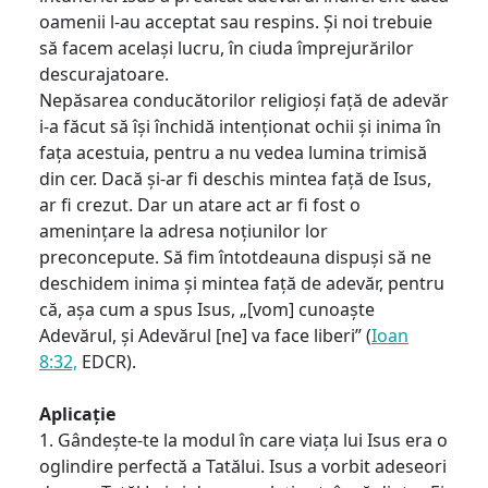
oamenii l-au acceptat sau respins. Și noi trebuie
să facem același lucru, în ciuda împrejurărilor
descurajatoare.
Nepăsarea conducătorilor religioși față de adevăr
i-a făcut să își închidă intenționat ochii și inima în
fața acestuia, pentru a nu vedea lumina trimisă
din cer. Dacă și-ar fi deschis mintea față de Isus,
ar fi crezut. Dar un atare act ar fi fost o
amenințare la adresa noțiunilor lor
preconcepute. Să fim întotdeauna dispuși să ne
deschidem inima și mintea față de adevăr, pentru
că, așa cum a spus Isus, „[vom] cunoaște
Adevărul, și Adevărul [ne] va face liberi” (
Ioan
8:32,
EDCR).
Aplicație
1. Gândește-te la modul în care viața lui Isus era o
oglindire perfectă a Tatălui. Isus a vorbit adeseori