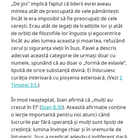
„De jos” implică faptul că liderii evrei aveau
mintea atât de preocupată de cele pământești
încât le era imposibil să fie preocupați de cele
cerești. Erau atât de legați de tradițiile lor și atât
de orbiți de filozofiile lor înguste și egocentrice
încât au ales lumea aceasta și moartea, refuzând
cerul și siguranța vieții în Isus. Pavel a descris
adecvat această categorie de urmași doar cu
numele, spunând că au doar o „formă de evlavie”,
lipsită de orice substanță divină. Ei înlocuiesc
curăția interioară cu pioșenia exterioară. (Vezi
2
Timotei 3:5.
)
În mod neașteptat, Ioan afirmă că „mulți au
crezut în El” (
Ioan 8:30
). Această afirmație conține
o lecție importantă pentru noi atunci când
lucrurile par fără speranță și mulți sunt lipsiți de
credință: lumina învinge chiar și în vremurile de
întuneric. Isus a predicat adevărul indiferent dacă