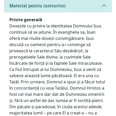
Material pentru instructori
Privire generală
Dovezile cu privire la identitatea Domnului Isus
continuă să se adune. În evanghelia sa, Ioan
oferă mai multe dovezi convingătoare. Isus
discută cu oamenii pentru a-i convinge să
privească la caracterul Său desăvârșit, la
prerogativele Sale divine, la cuvintele Sale
încărcate de forță și la faptele Sale miraculoase.
Ca Fiul întrupat al lui Dumnezeu, Isus a venit să
salveze această lume păcătoasă. El era una cu
Tatăl. Prin urmare, Domnul a spus și a făcut totul
în concordanță cu voia Tatălui. Domnul Hristos a
fost cel mai mare dar dat de Dumnezeu omenirii
și, fără un astfel de dar, lumea ar fi sortită pieirii.
Din păcate și paradoxal, în ciuda acestui adevăr,
majoritatea lumii – pe care El a creat-o – nu a