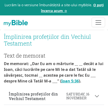
Lucrăm la o versiune îmbunătățită a site-ului myBible.
O poți
încerca acum →
Împlinirea profețiilor din Vechiul
Testament
Text de memorat
De memorat: „Dar Eu am o mărturie __ __ decât a lui
Ioan, căci lucrările pe care Mi le-a dat Tatăl să le
săvârşesc, tocmai __ acestea pe care le fac Eu ___
despre Mine că Tatăl M-a ___” (
Ioan 5:36
).
Împlinirea profețiilor din
SATURDAY, 16
NOVEMBER
Vechiul Testament