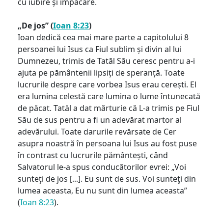
cu iubire și împăcare.
„De jos” (
Ioan 8:23
)
Ioan dedică cea mai mare parte a capitolului 8
persoanei lui Isus ca Fiul sublim și divin al lui
Dumnezeu, trimis de Tatăl Său ceresc pentru a-i
ajuta pe pământenii lipsiți de speranță. Toate
lucrurile despre care vorbea Isus erau cerești. El
era lumina celestă care lumina o lume întunecată
de păcat. Tatăl a dat mărturie că L-a trimis pe Fiul
Său de sus pentru a fi un adevărat martor al
adevărului. Toate darurile revărsate de Cer
asupra noastră în persoana lui Isus au fost puse
în contrast cu lucrurile pământești, când
Salvatorul le-a spus conducătorilor evrei: „Voi
sunteţi de jos [...]. Eu sunt de sus. Voi sunteţi din
lumea aceasta, Eu nu sunt din lumea aceasta”
(
Ioan 8:23
).