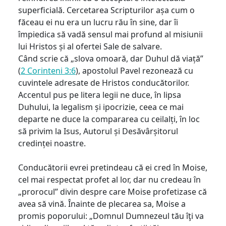
superficială. Cercetarea Scripturilor așa cum o
făceau ei nu era un lucru rău în sine, dar îi
împiedica să vadă sensul mai profund al misiunii
lui Hristos și al ofertei Sale de salvare.
Când scrie că „slova omoară, dar Duhul dă viață”
(
2 Corinteni 3:6
), apostolul Pavel rezonează cu
cuvintele adresate de Hristos conducătorilor.
Accentul pus pe litera legii ne duce, în lipsa
Duhului, la legalism și ipocrizie, ceea ce mai
departe ne duce la compararea cu ceilalți, în loc
să privim la Isus, Autorul și Desăvârșitorul
credinței noastre.
Conducătorii evrei pretindeau că ei cred în Moise,
cel mai respectat profet al lor, dar nu credeau în
„prorocul” divin despre care Moise profetizase că
avea să vină. Înainte de plecarea sa, Moise a
promis poporului: „Domnul Dumnezeul tău îţi va