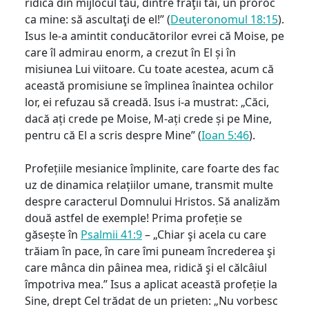
ridica din mijlocul tău, dintre fraţii tăi, un proroc
ca mine: să ascultaţi de el!” (
Deuteronomul 18:15
).
Isus le-a amintit conducătorilor evrei că Moise, pe
care îl admirau enorm, a crezut în El și în
misiunea Lui viitoare. Cu toate acestea, acum că
această promisiune se împlinea înaintea ochilor
lor, ei refuzau să creadă. Isus i-a mustrat: „Căci,
dacă ați crede pe Moise, M-ați crede și pe Mine,
pentru că El a scris despre Mine” (
Ioan 5:46
).
Profețiile mesianice împlinite, care foarte des fac
uz de dinamica relațiilor umane, transmit multe
despre caracterul Domnului Hristos. Să analizăm
două astfel de exemple! Prima profeție se
găsește în
Psalmii 41:9
– „Chiar şi acela cu care
trăiam în pace, în care îmi puneam încrederea şi
care mânca din pâinea mea, ridică şi el călcâiul
împotriva mea.” Isus a aplicat această profeție la
Sine, drept Cel trădat de un prieten: „Nu vorbesc