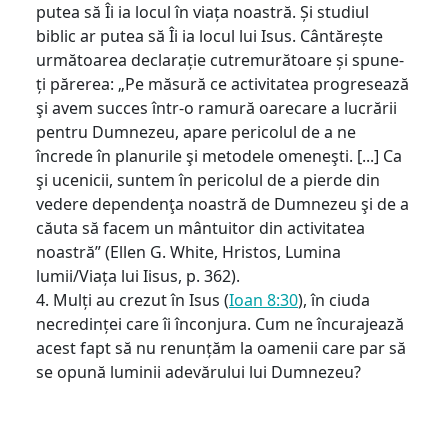
putea să Îi ia locul în viața noastră. Și studiul
biblic ar putea să Îi ia locul lui Isus. Cântărește
următoarea declarație cutremurătoare și spune-
ți părerea: „Pe măsură ce activitatea progresează
şi avem succes într-o ramură oarecare a lucrării
pentru Dumnezeu, apare pericolul de a ne
încrede în planurile şi metodele omeneşti. [...] Ca
şi ucenicii, suntem în pericolul de a pierde din
vedere dependenţa noastră de Dumnezeu şi de a
căuta să facem un mântuitor din activitatea
noastră” (Ellen G. White, Hristos, Lumina
lumii/Viața lui Iisus, p. 362).
4. Mulți au crezut în Isus (
Ioan 8:30
), în ciuda
necredinței care îi înconjura. Cum ne încurajează
acest fapt să nu renunțăm la oamenii care par să
se opună luminii adevărului lui Dumnezeu?