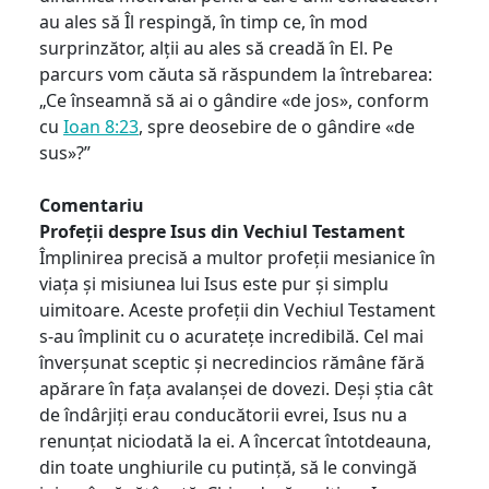
au ales să Îl respingă, în timp ce, în mod
surprinzător, alții au ales să creadă în El. Pe
parcurs vom căuta să răspundem la întrebarea:
„Ce înseamnă să ai o gândire «de jos», conform
cu
Ioan 8:23
, spre deosebire de o gândire «de
sus»?”
Comentariu
Profeții despre Isus din Vechiul Testament
Împlinirea precisă a multor profeții mesianice în
viața și misiunea lui Isus este pur și simplu
uimitoare. Aceste profeții din Vechiul Testament
s-au împlinit cu o acuratețe incredibilă. Cel mai
înverșunat sceptic și necredincios rămâne fără
apărare în fața avalanșei de dovezi. Deși știa cât
de îndârjiți erau conducătorii evrei, Isus nu a
renunțat niciodată la ei. A încercat întotdeauna,
din toate unghiurile cu putință, să le convingă