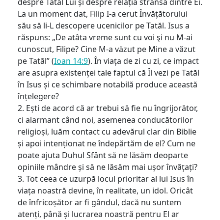
despre Tatăl Lui și despre relația strânsă dintre Ei.
La un moment dat, Filip I-a cerut Învățătorului
său să li-L descopere ucenicilor pe Tatăl. Isus a
răspuns: „De atâta vreme sunt cu voi şi nu M-ai
cunoscut, Filipe? Cine M-a văzut pe Mine a văzut
pe Tatăl” (
Ioan 14:9
). În viața de zi cu zi, ce impact
are asupra existenței tale faptul că Îl vezi pe Tatăl
în Isus și ce schimbare notabilă produce această
înțelegere?
2. Ești de acord că ar trebui să fie nu îngrijorător,
ci alarmant când noi, asemenea conducătorilor
religioși, luăm contact cu adevărul clar din Biblie
și apoi intenționat ne îndepărtăm de el? Cum ne
poate ajuta Duhul Sfânt să ne lăsăm deoparte
opiniile mândre și să ne lăsăm mai ușor învățați?
3. Tot ceea ce uzurpă locul prioritar al lui Isus în
viața noastră devine, în realitate, un idol. Oricât
de înfricoșător ar fi gândul, dacă nu suntem
atenți, până și lucrarea noastră pentru El ar