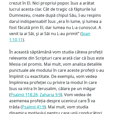
crezut în El. Nici propriul popor. Isus a arătat
lucrul acesta clar. Cât de tragic că făpturile lui
Dumnezeu, create după chipul Său, I-au respins
darul indispensabil! Isus „era în lume, şi lumea a
fost făcută prin El, dar lumea nu L-a cunoscut. A
venit la ai Săi, şi ai Săi nu L-au primit” (
Ioan
1:10,11
).
În această săptămână vom studia câteva profeții
relevante din Scripturi care arată clar că Isus este
Mesia cel promis. Mai mult, vom analiza detaliile
punctuale ale modului în care aceste profeții s-au
împlinit cu exactitate. De exemplu, vom vedea
împlinirea profeției cu privire la modul în care
Isus va intra în Ierusalim, călare pe un măgar
(
Psalmii 118:26;
Zaharia 9:9
). Vom vedea de
asemenea profeția despre ucenicul care Îl va
trăda (
Psalmii 41:9
). Mai mult, vom studia
dinamica motivului pentru care unii conducători