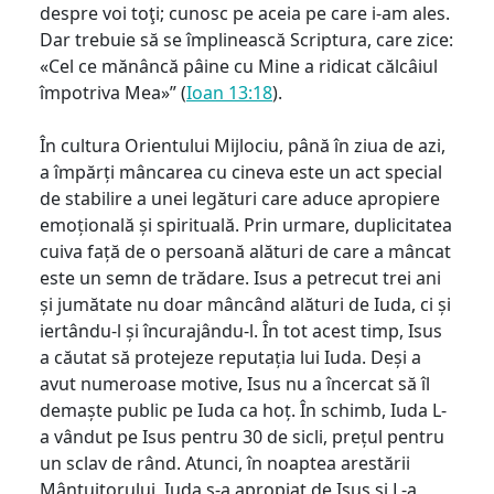
despre voi toţi; cunosc pe aceia pe care i-am ales.
Dar trebuie să se împlinească Scriptura, care zice:
«Cel ce mănâncă pâine cu Mine a ridicat călcâiul
împotriva Mea»” (
Ioan 13:18
).
În cultura Orientului Mijlociu, până în ziua de azi,
a împărți mâncarea cu cineva este un act special
de stabilire a unei legături care aduce apropiere
emoțională și spirituală. Prin urmare, duplicitatea
cuiva față de o persoană alături de care a mâncat
este un semn de trădare. Isus a petrecut trei ani
și jumătate nu doar mâncând alături de Iuda, ci și
iertându-l și încurajându-l. În tot acest timp, Isus
a căutat să protejeze reputația lui Iuda. Deși a
avut numeroase motive, Isus nu a încercat să îl
demaște public pe Iuda ca hoț. În schimb, Iuda L-
a vândut pe Isus pentru 30 de sicli, prețul pentru
un sclav de rând. Atunci, în noaptea arestării
Mântuitorului, Iuda s-a apropiat de Isus și L-a