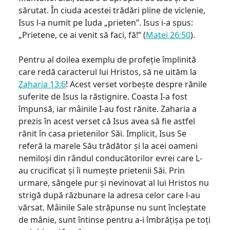
sărutat. În ciuda acestei trădări pline de viclenie,
Isus l-a numit pe Iuda „prieten”. Isus i-a spus:
„Prietene, ce ai venit să faci, fă!” (
Matei 26:50
).
Pentru al doilea exemplu de profeție împlinită
care redă caracterul lui Hristos, să ne uităm la
Zaharia 13:6
! Acest verset vorbește despre rănile
suferite de Isus la răstignire. Coasta I-a fost
împunsă, iar mâinile I-au fost rănite. Zaharia a
prezis în acest verset că Isus avea să fie astfel
rănit în casa prietenilor Săi. Implicit, Isus Se
referă la marele Său trădător și la acei oameni
nemiloși din rândul conducătorilor evrei care L-
au crucificat și îi numește prietenii Săi. Prin
urmare, sângele pur și nevinovat al lui Hristos nu
strigă după răzbunare la adresa celor care l-au
vărsat. Mâinile Sale străpunse nu sunt încleștate
de mânie, sunt întinse pentru a-i îmbrățișa pe toți