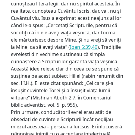
cunoșteau litera legii, dar nu spiritul acesteia. În
realitate, cunoșteau Cuvântul scris, dar, vai, nu și
Cuvântul viu. Isus a exprimat acest neajuns al lor
când le-a spus: „Cercetaţi Scripturile, pentru că
socotiţi că în ele aveţi viaţa veşnică, dar tocmai
ele mărturisesc despre Mine. Şi nu vreţi să veniţi
la Mine, ca să aveţi viaţa” (
Ioan 5:39,40
). Tradițiile
evreiești din vechime susțineau că simpla
cunoaștere a Scripturilor garanta viața veșnică.
Această idee reiese clar din ceea ce se spune că
susținea pe acest subiect Hillel (rabin renumit din
sec. I î.H.). El este citat spunând: „Cel care și-a
însușit cuvintele Torei și-a însușit viața lumii
viitoare” (Mishnah Aboth 2.7, în Comentariul
biblic adventist, vol. 5, p. 955).
Prin urmare, conducătorii evrei erau atât de
obsedați de cuvintele Scripturii încât neglijau
miezul acesteia – persoana lui Isus. Ei înlocuiseră
reînnoirea inimii cu o acceptare intelectuală