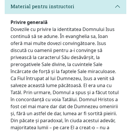
Material pentru instructori
Privire generală
Dovezile cu privire la identitatea Domnului Isus
continuă să se adune. În evanghelia sa, Ioan
oferă mai multe dovezi convingătoare. Isus
discută cu oamenii pentru a-i convinge să
privească la caracterul Său desăvârșit, la
prerogativele Sale divine, la cuvintele Sale
încărcate de forță și la faptele Sale miraculoase.
Ca Fiul întrupat al lui Dumnezeu, Isus a venit să
salveze această lume păcătoasă. El era una cu
Tatăl. Prin urmare, Domnul a spus și a făcut totul
în concordanță cu voia Tatălui. Domnul Hristos a
fost cel mai mare dar dat de Dumnezeu omenirii
și, fără un astfel de dar, lumea ar fi sortită pieirii.
Din păcate și paradoxal, în ciuda acestui adevăr,
majoritatea lumii – pe care El a creat-o – nu a