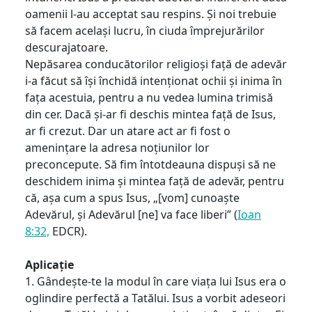
oamenii l-au acceptat sau respins. Și noi trebuie
să facem același lucru, în ciuda împrejurărilor
descurajatoare.
Nepăsarea conducătorilor religioși față de adevăr
i-a făcut să își închidă intenționat ochii și inima în
fața acestuia, pentru a nu vedea lumina trimisă
din cer. Dacă și-ar fi deschis mintea față de Isus,
ar fi crezut. Dar un atare act ar fi fost o
amenințare la adresa noțiunilor lor
preconcepute. Să fim întotdeauna dispuși să ne
deschidem inima și mintea față de adevăr, pentru
că, așa cum a spus Isus, „[vom] cunoaște
Adevărul, și Adevărul [ne] va face liberi” (
Ioan
8:32,
EDCR).
Aplicație
1. Gândește-te la modul în care viața lui Isus era o
oglindire perfectă a Tatălui. Isus a vorbit adeseori