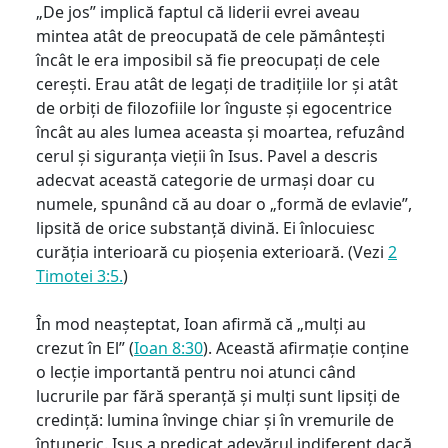
„De jos” implică faptul că liderii evrei aveau
mintea atât de preocupată de cele pământești
încât le era imposibil să fie preocupați de cele
cerești. Erau atât de legați de tradițiile lor și atât
de orbiți de filozofiile lor înguste și egocentrice
încât au ales lumea aceasta și moartea, refuzând
cerul și siguranța vieții în Isus. Pavel a descris
adecvat această categorie de urmași doar cu
numele, spunând că au doar o „formă de evlavie”,
lipsită de orice substanță divină. Ei înlocuiesc
curăția interioară cu pioșenia exterioară. (Vezi
2
Timotei 3:5.
)
În mod neașteptat, Ioan afirmă că „mulți au
crezut în El” (
Ioan 8:30
). Această afirmație conține
o lecție importantă pentru noi atunci când
lucrurile par fără speranță și mulți sunt lipsiți de
credință: lumina învinge chiar și în vremurile de
întuneric. Isus a predicat adevărul indiferent dacă