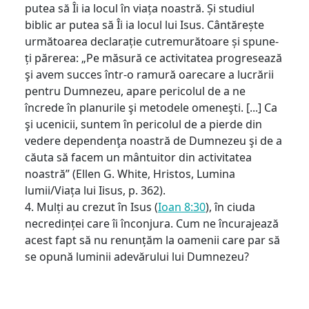
putea să Îi ia locul în viața noastră. Și studiul
biblic ar putea să Îi ia locul lui Isus. Cântărește
următoarea declarație cutremurătoare și spune-
ți părerea: „Pe măsură ce activitatea progresează
şi avem succes într-o ramură oarecare a lucrării
pentru Dumnezeu, apare pericolul de a ne
încrede în planurile şi metodele omeneşti. [...] Ca
şi ucenicii, suntem în pericolul de a pierde din
vedere dependenţa noastră de Dumnezeu şi de a
căuta să facem un mântuitor din activitatea
noastră” (Ellen G. White, Hristos, Lumina
lumii/Viața lui Iisus, p. 362).
4. Mulți au crezut în Isus (
Ioan 8:30
), în ciuda
necredinței care îi înconjura. Cum ne încurajează
acest fapt să nu renunțăm la oamenii care par să
se opună luminii adevărului lui Dumnezeu?