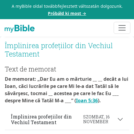
A myBible oldal továbbfejlesztett változatán dolgozunk.
Próbáld ki most →
Împlinirea profețiilor din Vechiul
Testament
Text de memorat
De memorat: „Dar Eu am o mărturie __ __ decât a lui
Ioan, căci lucrările pe care Mi le-a dat Tatăl să le
săvârşesc, tocmai __ acestea pe care le fac Eu ___
despre Mine că Tatăl M-a ___” (
Ioan 5:36
).
Împlinirea profețiilor din
SZOMBAT, 16
NOVEMBER
Vechiul Testament