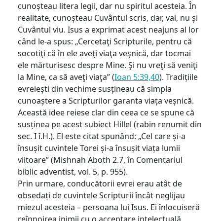
cunoșteau litera legii, dar nu spiritul acesteia. În
realitate, cunoșteau Cuvântul scris, dar, vai, nu și
Cuvântul viu. Isus a exprimat acest neajuns al lor
când le-a spus: „Cercetaţi Scripturile, pentru că
socotiţi că în ele aveţi viaţa veşnică, dar tocmai
ele mărturisesc despre Mine. Şi nu vreţi să veniţi
la Mine, ca să aveţi viaţa” (
Ioan 5:39,40
). Tradițiile
evreiești din vechime susțineau că simpla
cunoaștere a Scripturilor garanta viața veșnică.
Această idee reiese clar din ceea ce se spune că
susținea pe acest subiect Hillel (rabin renumit din
sec. I î.H.). El este citat spunând: „Cel care și-a
însușit cuvintele Torei și-a însușit viața lumii
viitoare” (Mishnah Aboth 2.7, în Comentariul
biblic adventist, vol. 5, p. 955).
Prin urmare, conducătorii evrei erau atât de
obsedați de cuvintele Scripturii încât neglijau
miezul acesteia – persoana lui Isus. Ei înlocuiseră
reînnoirea inimii cu o acceptare intelectuală