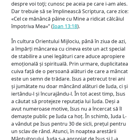
despre voi toţi; cunosc pe aceia pe care i-am ales.
Dar trebuie să se împlinească Scriptura, care zice:
«Cel ce mănâncă pâine cu Mine a ridicat călcâiul
împotriva Mea»” (
Ioan 13:18
).
În cultura Orientului Mijlociu, până în ziua de azi,
a împărți mâncarea cu cineva este un act special
de stabilire a unei legături care aduce apropiere
emoțională și spirituală. Prin urmare, duplicitatea
cuiva față de o persoană alături de care a mâncat
este un semn de trădare. Isus a petrecut trei ani
și jumătate nu doar mâncând alături de Iuda, ci și
iertându-l și încurajându-l. În tot acest timp, Isus
a căutat să protejeze reputația lui Iuda. Deși a
avut numeroase motive, Isus nu a încercat să îl
demaște public pe Iuda ca hoț. În schimb, Iuda L-
a vândut pe Isus pentru 30 de sicli, prețul pentru
un sclav de rând. Atunci, în noaptea arestării
Mântuitorului, Iuda s-a apropiat de Isus și L-a