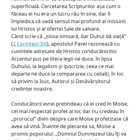
superficială. Cercetarea Scripturilor așa cum o
făceau ei nu era un lucru rău în sine, dar îi
împiedica să vadă sensul mai profund al misiunii
lui Hristos și al ofertei Sale de salvare.
Când scrie că „slova omoară, dar Duhul dă viață”
(
2 Corinteni 3:6
), apostolul Pavel rezonează cu
cuvintele adresate de Hristos conducătorilor.
Accentul pus pe litera legii ne duce, în lipsa
Duhului, la legalism și ipocrizie, ceea ce mai
departe ne duce la compararea cu ceilalți, în loc
să privim la Isus, Autorul și Desăvârșitorul
credinței noastre.
Conducătorii evrei pretindeau că ei cred în Moise,
cel mai respectat profet al lor, dar nu credeau în
„prorocul” divin despre care Moise profetizase că
avea să vină. Înainte de plecarea sa, Moise a
promis poporului: „Domnul Dumnezeul tău îţi va