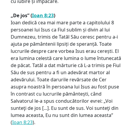
cu iubire și împăcare.
„De jos” (
Ioan 8:23
)
Ioan dedică cea mai mare parte a capitolului 8
persoanei lui Isus ca Fiul sublim și divin al lui
Dumnezeu, trimis de Tatăl Său ceresc pentru a-i
ajuta pe pământenii lipsiți de speranță. Toate
lucrurile despre care vorbea Isus erau cerești. El
era lumina celestă care lumina o lume întunecată
de păcat. Tatăl a dat mărturie că L-a trimis pe Fiul
Său de sus pentru a fi un adevărat martor al
adevărului. Toate darurile revărsate de Cer
asupra noastră în persoana lui Isus au fost puse
în contrast cu lucrurile pământești, când
Salvatorul le-a spus conducătorilor evrei: „Voi
sunteţi de jos [...]. Eu sunt de sus. Voi sunteţi din
lumea aceasta, Eu nu sunt din lumea aceasta”
(
Ioan 8:23
).