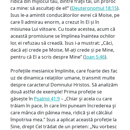
ridica din mijlocul tău, dintre fraţii tăi, un proroc
ca mine: să ascultaţi de el!” (
Deuteronomul 18:15
).
Isus le-a amintit conducătorilor evrei că Moise, pe
care îl admirau enorm, a crezut în El și în
misiunea Lui viitoare. Cu toate acestea, acum că
această promisiune se împlinea înaintea ochilor
lor, ei refuzau să creadă. Isus i-a mustrat: „Căci,
dacă ați crede pe Moise, M-ați crede și pe Mine,
pentru că El a scris despre Mine” (
Ioan 5:46
).
Profețiile mesianice împlinite, care foarte des fac
uz de dinamica relațiilor umane, transmit multe
despre caracterul Domnului Hristos. Să analizăm
două astfel de exemple! Prima profeție se
găsește în
Psalmii 41:9
– „Chiar şi acela cu care
trăiam în pace, în care îmi puneam încrederea şi
care mânca din pâinea mea, ridică şi el călcâiul
împotriva mea.” Isus a aplicat această profeție la
Sine, drept Cel trădat de un prieten: „Nu vorbesc