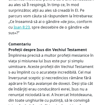
au ales să Îl respingă, în timp ce, în mod
surprinzător, alții au ales să creadă în El. Pe
parcurs vom căuta să răspundem la întrebarea:
„Ce înseamnă să ai o gândire «de jos», conform
cu
Ioan 8:23
, spre deosebire de o gândire «de
sus»?”
Comentariu
Profeții despre Isus din Vechiul Testament
Împlinirea precisă a multor profeții mesianice în
viața și misiunea lui Isus este pur și simplu
uimitoare. Aceste profeții din Vechiul Testament
s-au împlinit cu o acuratețe incredibilă. Cel mai
înverșunat sceptic și necredincios rămâne fără
apărare în fața avalanșei de dovezi. Deși știa cât
de îndârjiți erau conducătorii evrei, Isus nu a
renunțat niciodată la ei. A încercat întotdeauna,
din toate unghiurile cu putință, să le convingă