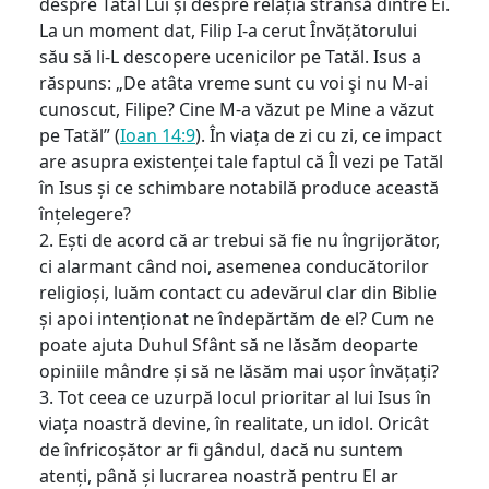
despre Tatăl Lui și despre relația strânsă dintre Ei.
La un moment dat, Filip I-a cerut Învățătorului
său să li-L descopere ucenicilor pe Tatăl. Isus a
răspuns: „De atâta vreme sunt cu voi şi nu M-ai
cunoscut, Filipe? Cine M-a văzut pe Mine a văzut
pe Tatăl” (
Ioan 14:9
). În viața de zi cu zi, ce impact
are asupra existenței tale faptul că Îl vezi pe Tatăl
în Isus și ce schimbare notabilă produce această
înțelegere?
2. Ești de acord că ar trebui să fie nu îngrijorător,
ci alarmant când noi, asemenea conducătorilor
religioși, luăm contact cu adevărul clar din Biblie
și apoi intenționat ne îndepărtăm de el? Cum ne
poate ajuta Duhul Sfânt să ne lăsăm deoparte
opiniile mândre și să ne lăsăm mai ușor învățați?
3. Tot ceea ce uzurpă locul prioritar al lui Isus în
viața noastră devine, în realitate, un idol. Oricât
de înfricoșător ar fi gândul, dacă nu suntem
atenți, până și lucrarea noastră pentru El ar