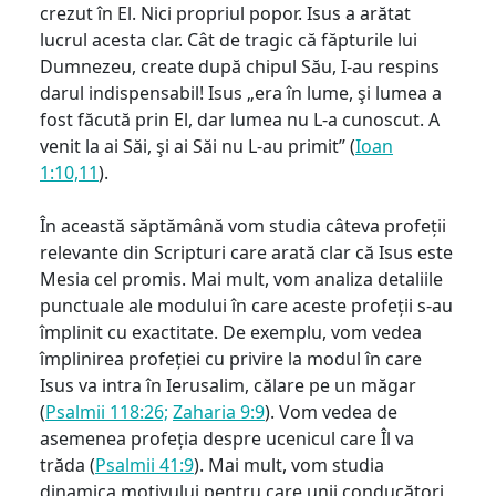
crezut în El. Nici propriul popor. Isus a arătat
lucrul acesta clar. Cât de tragic că făpturile lui
Dumnezeu, create după chipul Său, I-au respins
darul indispensabil! Isus „era în lume, şi lumea a
fost făcută prin El, dar lumea nu L-a cunoscut. A
venit la ai Săi, şi ai Săi nu L-au primit” (
Ioan
1:10,11
).
În această săptămână vom studia câteva profeții
relevante din Scripturi care arată clar că Isus este
Mesia cel promis. Mai mult, vom analiza detaliile
punctuale ale modului în care aceste profeții s-au
împlinit cu exactitate. De exemplu, vom vedea
împlinirea profeției cu privire la modul în care
Isus va intra în Ierusalim, călare pe un măgar
(
Psalmii 118:26;
Zaharia 9:9
). Vom vedea de
asemenea profeția despre ucenicul care Îl va
trăda (
Psalmii 41:9
). Mai mult, vom studia
dinamica motivului pentru care unii conducători