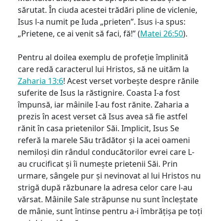
sărutat. În ciuda acestei trădări pline de viclenie,
Isus l-a numit pe Iuda „prieten”. Isus i-a spus:
„Prietene, ce ai venit să faci, fă!” (
Matei 26:50
).
Pentru al doilea exemplu de profeție împlinită
care redă caracterul lui Hristos, să ne uităm la
Zaharia 13:6
! Acest verset vorbește despre rănile
suferite de Isus la răstignire. Coasta I-a fost
împunsă, iar mâinile I-au fost rănite. Zaharia a
prezis în acest verset că Isus avea să fie astfel
rănit în casa prietenilor Săi. Implicit, Isus Se
referă la marele Său trădător și la acei oameni
nemiloși din rândul conducătorilor evrei care L-
au crucificat și îi numește prietenii Săi. Prin
urmare, sângele pur și nevinovat al lui Hristos nu
strigă după răzbunare la adresa celor care l-au
vărsat. Mâinile Sale străpunse nu sunt încleștate
de mânie, sunt întinse pentru a-i îmbrățișa pe toți