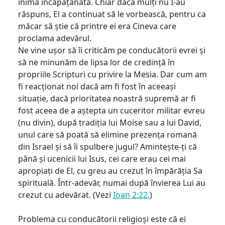
inima încăpățânată. Chiar dacă mulți nu I-au
răspuns, El a continuat să le vorbească, pentru ca
măcar să știe că printre ei era Cineva care
proclama adevărul.
Ne vine ușor să îi criticăm pe conducătorii evrei și
să ne minunăm de lipsa lor de credință în
propriile Scripturi cu privire la Mesia. Dar cum am
fi reacționat noi dacă am fi fost în aceeași
situație, dacă prioritatea noastră supremă ar fi
fost aceea de a aștepta un cuceritor militar evreu
(nu divin), după tradiția lui Moise sau a lui David,
unul care să poată să elimine prezența romană
din Israel și să îi spulbere jugul? Amintește-ți că
până și ucenicii lui Isus, cei care erau cei mai
apropiați de El, cu greu au crezut în împărăția Sa
spirituală. Într-adevăr, numai după învierea Lui au
crezut cu adevărat. (Vezi
Ioan 2:22.
)
Problema cu conducătorii religioși este că ei