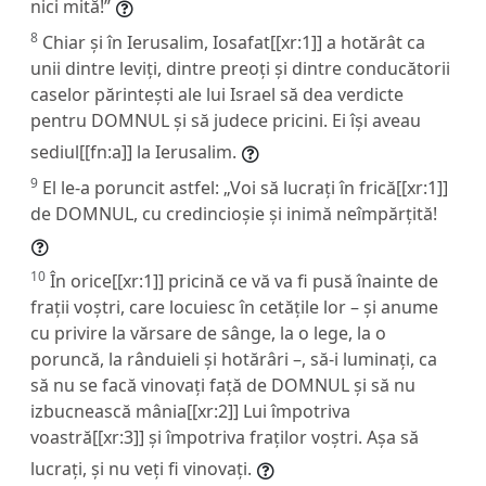
nici mită!”
8
Chiar și în Ierusalim, Iosafat[[xr:1]] a hotărât ca
unii dintre leviți, dintre preoți și dintre conducătorii
caselor părintești ale lui Israel să dea verdicte
pentru DOMNUL și să judece pricini. Ei își aveau
sediul[[fn:a]] la Ierusalim.
9
El le-a poruncit astfel: „Voi să lucrați în frică[[xr:1]]
de DOMNUL, cu credincioșie și inimă neîmpărțită!
10
În orice[[xr:1]] pricină ce vă va fi pusă înainte de
frații voștri, care locuiesc în cetățile lor – și anume
cu privire la vărsare de sânge, la o lege, la o
poruncă, la rânduieli și hotărâri –, să-i luminați, ca
să nu se facă vinovați față de DOMNUL și să nu
izbucnească mânia[[xr:2]] Lui împotriva
voastră[[xr:3]] și împotriva fraților voștri. Așa să
lucrați, și nu veți fi vinovați.