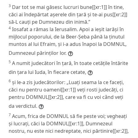
3
Dar tot se mai găsesc lucruri bune[[xr:1]] în tine,
căci ai îndepărtat așerele din țară și te-ai pus[[xr:2]]
să-L cauți pe Dumnezeu din inimă.”
4
Iosafat a rămas la Ierusalim. Apoi a ieșit iarăși în
mijlocul poporului, de la Beer-Șeba până la ținutul
muntos al lui Efraim, și i-a adus înapoi la DOMNUL,
Dumnezeul părinților lor.
5
A numit judecători în țară, în toate cetățile întărite
din țara lui Iuda, în fiecare cetate,
6
și le-a zis judecătorilor: „Luați seama la ce faceți,
căci nu pentru oameni[[xr:1]] veți rosti judecăți, ci
pentru DOMNUL[[xr:2]], care va fi cu voi când veți
da verdictul.
7
Acum, frica de DOMNUL să fie peste voi; vegheați
și lucrați, căci la DOMNUL[[xr:1]], Dumnezeul
nostru, nu este nici nedreptate, nici părtinire[[xr:2]],