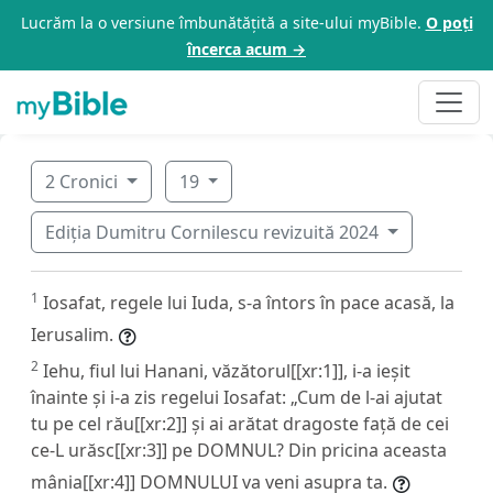
Lucrăm la o versiune îmbunătățită a site-ului myBible.
O poți
încerca acum →
2 Cronici
19
Ediția Dumitru Cornilescu revizuită 2024
1
Iosafat, regele lui Iuda, s-a întors în pace acasă, la
Ierusalim.
2
Iehu, fiul lui Hanani, văzătorul[[xr:1]], i-a ieșit
înainte și i-a zis regelui Iosafat: „Cum de l-ai ajutat
tu pe cel rău[[xr:2]] și ai arătat dragoste față de cei
ce-L urăsc[[xr:3]] pe DOMNUL? Din pricina aceasta
mânia[[xr:4]] DOMNULUI va veni asupra ta.