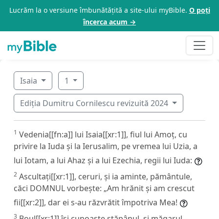
Lucrăm la o versiune îmbunătățită a site-ului myBible.
O poți
încerca acum →
Isaia
1
Ediția Dumitru Cornilescu revizuită 2024
1
Vedenia[[fn:a]] lui Isaia[[xr:1]], fiul lui Amoț, cu
privire la Iuda și la Ierusalim, pe vremea lui Uzia, a
lui Iotam, a lui Ahaz și a lui Ezechia, regii lui Iuda:
2
Ascultați[[xr:1]], ceruri, și ia aminte, pământule,
căci DOMNUL vorbește: „Am hrănit și am crescut
fii[[xr:2]], dar ei s-au răzvrătit împotriva Mea!
3
Boul[[xr:1]] își cunoaște stăpânul, și măgarul –