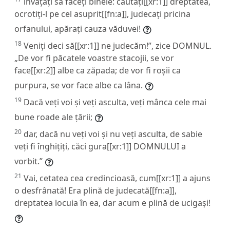
învățați să faceți binele: căutați[[xr:1]] dreptatea,
ocrotiți-l pe cel asuprit[[fn:a]], judecați pricina
orfanului, apărați cauza văduvei!
18
Veniți deci să[[xr:1]] ne judecăm!”, zice DOMNUL.
„De vor fi păcatele voastre stacojii, se vor
face[[xr:2]] albe ca zăpada; de vor fi roșii ca
purpura, se vor face albe ca lâna.
19
Dacă veți voi și veți asculta, veți mânca cele mai
bune roade ale țării;
20
dar, dacă nu veți voi și nu veți asculta, de sabie
veți fi înghițiți, căci gura[[xr:1]] DOMNULUI a
vorbit.”
21
Vai, cetatea cea credincioasă, cum[[xr:1]] a ajuns
o desfrânată! Era plină de judecată[[fn:a]],
dreptatea locuia în ea, dar acum e plină de ucigași!