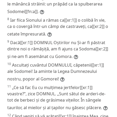
le mănâncă străinii: un prăpăd ca la spulberarea
Sodomei[[fn:a]].
8
Iar fiica Sionului a rămas ca[[xr:1]] o colibă în vie,
ca o covergă într-un câmp de castraveți, ca[[xr:2]] o
cetate împresurată.
9
Dacă[[xr:1]] DOMNUL Oștirilor nu Și-ar fi păstrat
dintre noi o rămășiță, am fi ajuns ca Sodoma[[xr:2]]
și ne-am fi asemănat cu Gomora.
10
Ascultați cuvântul DOMNULUI, căpetenii[[xr:1]]
ale Sodomei! Ia aminte la Legea Dumnezeului
nostru, popor al Gomorei!
11
„Ce să fac Eu cu mulțimea jertfelor[[xr:1]]
voastre?”, zice DOMNUL. „Sunt sătul de arderi-de-
tot de berbeci și de grăsimea vițeilor. În sângele
taurilor, al mieilor și al țapilor nu găsesc plăcere.
12
Când veniți să vă arătați[[xr:1]] înaintea Mea, cine