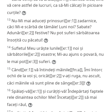
vă cere astfel de lucruri, ca să-Mi călcați în picioare
curțile?
13
Nu-Mi mai aduceți prinosuri[[xr:1]] zadarnice,
căci Mi-e scârbă de tămâie! Luni noi? Sabate?
Adunări[[xr:2]] festive? Nu pot suferi sărbătoarea
însoțită cu păcatul!
14
Sufletul Meu urăște lunile[[xr:1]] noi și
sărbătorile[[xr:2]] voastre; Mi-au ajuns o povară, nu
le mai pot[[xr:3]] suferi.
15
Când[[xr:1]] vă întindeți mâinile[[fn:a]], Îmi întorc
ochii de la voi și, oricât[[xr:2]] v-ați ruga, nu ascult,
căci mâinile vă sunt pline de sânge[[xr:3]]!
16
Spălați-vă[[xr:1]] și curățiți-vă! Îndepărtați faptele
rele dinaintea ochilor Mei! Încetați[[xr:2]] să mai
faceți răul,
17