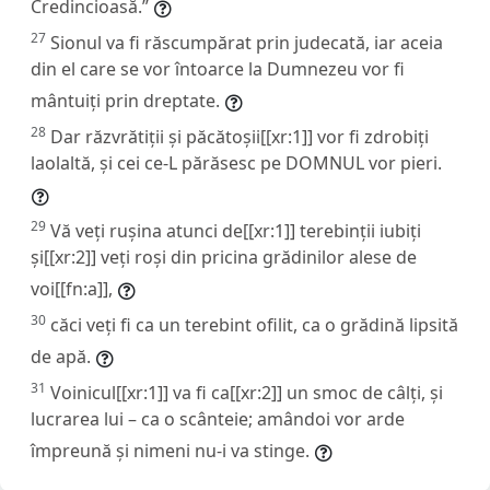
Credincioasă.”
27
Sionul va fi răscumpărat prin judecată, iar aceia
din el care se vor întoarce la Dumnezeu vor fi
mântuiți prin dreptate.
28
Dar răzvrătiții și păcătoșii[[xr:1]] vor fi zdrobiți
laolaltă, și cei ce-L părăsesc pe DOMNUL vor pieri.
29
Vă veți rușina atunci de[[xr:1]] terebinții iubiți
și[[xr:2]] veți roși din pricina grădinilor alese de
voi[[fn:a]],
30
căci veți fi ca un terebint ofilit, ca o grădină lipsită
de apă.
31
Voinicul[[xr:1]] va fi ca[[xr:2]] un smoc de câlți, și
lucrarea lui – ca o scânteie; amândoi vor arde
împreună și nimeni nu-i va stinge.