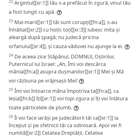
22
Argintul[[xr:1]] tău s-a prefăcut în zgură, vinul tău
a fost lungit cu apă.
23
Mai-marii[[xr:1]] tăi sunt corupți[[fn:a]], s-au
înhăitat[[xr:2]] cu hoții: toți[[xr:3]] iubesc mita și
aleargă după șpagă; nu judecă pricina
orfanului[[xr:4]], și cauza văduvei nu ajunge la ei.
24
De aceea zice Stăpânul, DOMNUL Oștirilor,
Puternicul lui Israel: „Ah, Îmi voi descărca
mânia[[fn:a]] asupra dușmanilor[[xr:1]] Mei și Mă
voi răzbuna pe vrăjmașii Mei!
25
Îmi voi întoarce mâna împotriva ta[[fn:a]], ca
leșia[[fn:b]] îți[[xr:1]] voi topi zgura și îți voi înlătura
toate părticelele de plumb.
26
Îi voi face iarăși pe judecătorii tăi ca[[xr:1]] la
început și pe sfetnicii tăi ca odinioară. Apoi vei fi
numită[[xr:2]] Cetatea Dreptății, Cetatea