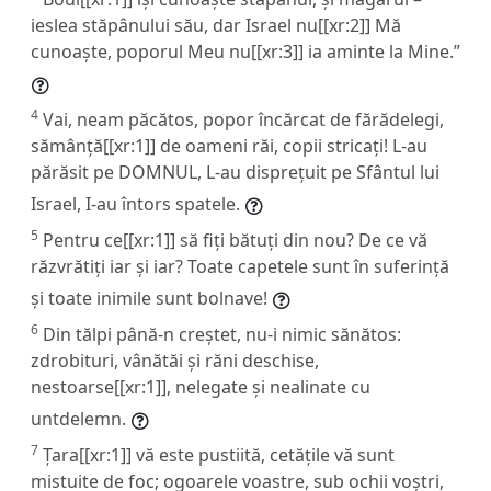
ieslea stăpânului său, dar Israel nu[[xr:2]] Mă
cunoaște, poporul Meu nu[[xr:3]] ia aminte la Mine.”
4
Vai, neam păcătos, popor încărcat de fărădelegi,
sămânță[[xr:1]] de oameni răi, copii stricați! L-au
părăsit pe DOMNUL, L-au disprețuit pe Sfântul lui
Israel, I-au întors spatele.
5
Pentru ce[[xr:1]] să fiți bătuți din nou? De ce vă
răzvrătiți iar și iar? Toate capetele sunt în suferință
și toate inimile sunt bolnave!
6
Din tălpi până-n creștet, nu-i nimic sănătos:
zdrobituri, vânătăi și răni deschise,
nestoarse[[xr:1]], nelegate și nealinate cu
untdelemn.
7
Țara[[xr:1]] vă este pustiită, cetățile vă sunt
mistuite de foc; ogoarele voastre, sub ochii voștri,