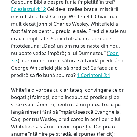
Ce spune Biblia despre funia împletită în trei?
Eclesiastul 4:12
Cel de-al treilea braț al mișcării
metodiste a fost George Whitefield. Chiar mai
mult decât John și Charles Wesley, Whitefield a
fost faimos pentru predicile sale. Predicile sale nu
erau complicate. Subiectul său era aproape
întotdeauna: „Dacă un om nu se naște din nou,
nu poate vedea împărăția lui Dumnezeu” (
Ioan
3:3
), dar nimeni nu se sătura să-l audă predicând.
George Whitefield știa să predice! Ce face ca o
predică să fie bună sau rea?
1 Corinteni 2:4
Whitefield vorbea cu claritate și convingere celor
bogați și faimoși, dar a început să predice și pe
străzi sau câmpuri, pentru că nu putea trece pe
lângă nimeni fără să împărtășească Evanghelia.
Ca și pentru Wesley, predicarea în aer liber a lui
Whitefield a stârnit uneori opoziție. Despre o
anume întâlnire pe stradă, el spunea (fericit):