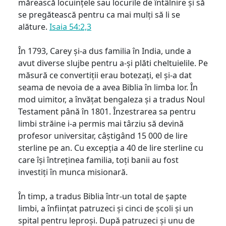
mărească locuințele sau locurile de întâlnire și să
se pregătească pentru ca mai mulți să li se
alăture.
Isaia 54:2,3
În 1793, Carey și-a dus familia în India, unde a
avut diverse slujbe pentru a-și plăti cheltuielile. Pe
măsură ce convertiții erau botezați, el și-a dat
seama de nevoia de a avea Biblia în limba lor. În
mod uimitor, a învățat bengaleza și a tradus Noul
Testament până în 1801. Înzestrarea sa pentru
limbi străine i-a permis mai târziu să devină
profesor universitar, câștigând 15 000 de lire
sterline pe an. Cu excepția a 40 de lire sterline cu
care își întreținea familia, toți banii au fost
investiți în munca misionară.
În timp, a tradus Biblia într-un total de șapte
limbi, a înființat patruzeci și cinci de școli și un
spital pentru leproși. După patruzeci și unu de