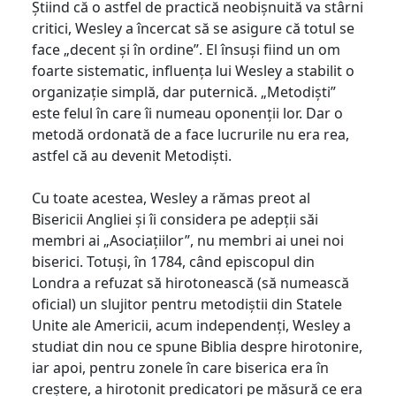
Știind că o astfel de practică neobișnuită va stârni
critici, Wesley a încercat să se asigure că totul se
face „decent și în ordine”. El însuși fiind un om
foarte sistematic, influența lui Wesley a stabilit o
organizație simplă, dar puternică. „Metodiști”
este felul în care îi numeau oponenții lor. Dar o
metodă ordonată de a face lucrurile nu era rea,
astfel că au devenit Metodiști.
Cu toate acestea, Wesley a rămas preot al
Bisericii Angliei și îi considera pe adepții săi
membri ai „Asociațiilor”, nu membri ai unei noi
biserici. Totuși, în 1784, când episcopul din
Londra a refuzat să hirotonească (să numească
oficial) un slujitor pentru metodiștii din Statele
Unite ale Americii, acum independenți, Wesley a
studiat din nou ce spune Biblia despre hirotonire,
iar apoi, pentru zonele în care biserica era în
creștere, a hirotonit predicatori pe măsură ce era