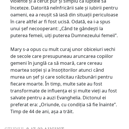
violente și a cerut pur și simplu ca luptele să
înceteze. Datorită neînfricării sale și iubirii pentru
oameni, ea a reușit să iasă din situații periculoase
în care altfel ar fi fost ucisă. Odată, ea i-a spus
unui șef necooperant: „Când te gândești la
puterea femeii, uiți puterea Dumnezeului femeii”.
Mary s-a opus cu mult curaj unor obiceiuri vechi
de secole care presupuneau aruncarea copiilor
gemeni în junglă ca să moară, care cereau
moartea soției și a însoțitorilor atunci când
murea un șef și care solicitau răzbunări pentru
fiecare moarte. În timp, multe sate au fost
transformate de influența ei și multe vieți au fost
salvate pentru a auzi Evanghelia. Dictonul ei
preferat era: „Oriunde, cu condiția să fie înainte”.
Timp de 44 de ani, așa a trăit.