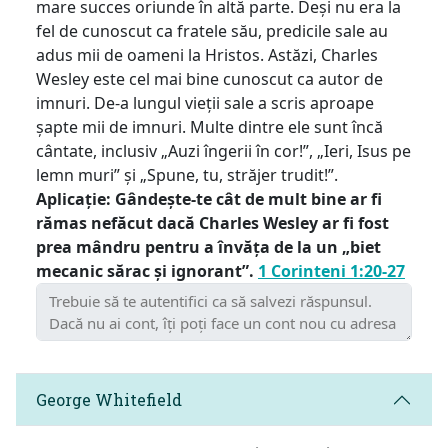
mare succes oriunde în altă parte. Deși nu era la
fel de cunoscut ca fratele său, predicile sale au
adus mii de oameni la Hristos. Astăzi, Charles
Wesley este cel mai bine cunoscut ca autor de
imnuri. De-a lungul vieții sale a scris aproape
șapte mii de imnuri. Multe dintre ele sunt încă
cântate, inclusiv „Auzi îngerii în cor!”, „Ieri, Isus pe
lemn muri” și „Spune, tu, străjer trudit!”.
Aplicație: Gândește-te cât de mult bine ar fi
rămas nefăcut dacă Charles Wesley ar fi fost
prea mândru pentru a învăța de la un „biet
mecanic sărac și ignorant”.
1 Corinteni 1:20-27
George Whitefield