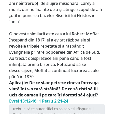
ani neîntrerupți de slujire misionară, Carey a
murit, dar nu înainte de a-și atinge scopul de a fi
„util în punerea bazelor Bisericii lui Hristos în
India”.
O poveste similară este cea a lui Robert Moffat.
Începând din 1817, el a evitat războaiele și
revoltele tribale repetate și a răspândit
Evanghelia printre popoarele din Africa de Sud.
Au trecut doisprezece ani până când a fost
înființată prima biserică. Refuzând să se
descurajeze, Moffat a continuat lucrarea acolo
până în 1870.
Aplicație: De ce și-ar petrece cineva întreaga
viață într- o țară străină? De ce să riști să fii
ucis de oamenii pe care îți dorești să-i ajuți?
Evrei 13:12-16;
1 Petru 2:21-24