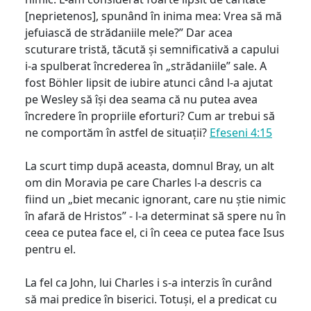
[neprietenos], spunând în inima mea: Vrea să mă
jefuiască de strădaniile mele?” Dar acea
scuturare tristă, tăcută și semnificativă a capului
i-a spulberat încrederea în „strădaniile” sale. A
fost Böhler lipsit de iubire atunci când l-a ajutat
pe Wesley să își dea seama că nu putea avea
încredere în propriile eforturi? Cum ar trebui să
ne comportăm în astfel de situații?
Efeseni 4:15
La scurt timp după aceasta, domnul Bray, un alt
om din Moravia pe care Charles l-a descris ca
fiind un „biet mecanic ignorant, care nu știe nimic
în afară de Hristos” - l-a determinat să spere nu în
ceea ce putea face el, ci în ceea ce putea face Isus
pentru el.
La fel ca John, lui Charles i s-a interzis în curând
să mai predice în biserici. Totuși, el a predicat cu