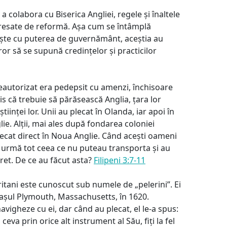
 a colabora cu Biserica Angliei, regele și înaltele
teresate de reformă. Așa cum se întâmplă
ște cu puterea de guvernământ, aceștia au
or să se supună credințelor și practicilor
eautorizat era pedepsit cu amenzi, închisoare
s că trebuie să părăsească Anglia, țara lor
tiinței lor. Unii au plecat în Olanda, iar apoi în
ie. Alții, mai ales după fondarea coloniei
ecat direct în Noua Anglie. Când acești oameni
în urmă tot ceea ce nu puteau transporta și au
ret. De ce au făcut asta?
Filipeni 3:7-11
itani este cunoscut sub numele de „pelerini”. Ei
rașul Plymouth, Massachusetts, în 1620.
avigheze cu ei, dar când au plecat, el le-a spus:
a prin orice alt instrument al Său, fiți la fel