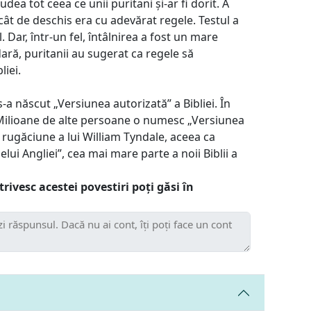
udea tot ceea ce unii puritani și-ar fi dorit. A
cât de deschis era cu adevărat regele. Testul a
. Dar, într-un fel, întâlnirea a fost un mare
ră, puritanii au sugerat ca regele să
liei.
 s-a născut „Versiunea autorizată” a Bibliei. În
Milioane de alte persoane o numesc „Versiunea
 rugăciune a lui William Tyndale, aceea ca
ui Angliei”, cea mai mare parte a noii Biblii a
trivesc acestei povestiri poți găsi în