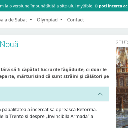
m la o versiune îmbunătățită a site-ului myBible.
O poți încerca 
oala de Sabat
Olympiad
Contact
 Nouă
STU
fără să fi căpătat lucrurile făgăduite, ci doar le-
eparte, mărturisind că sunt străini şi călători pe
papalitatea a încercat să oprească Reforma.
 de la Trento și despre „Invincibila Armada” a