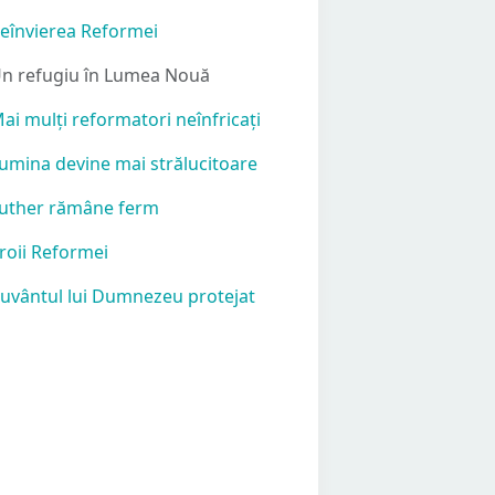
Reînvierea Reformei
Un refugiu în Lumea Nouă
Mai mulți reformatori neînfricați
Lumina devine mai strălucitoare
Luther rămâne ferm
Eroii Reformei
Cuvântul lui Dumnezeu protejat