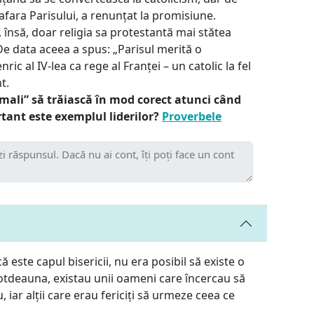
 afara Parisului, a renunțat la promisiune.
 însă, doar religia sa protestantă mai stătea
 De data aceea a spus: „Parisul merită o
ric al IV-lea ca rege al Franței – un catolic la fel
t.
mali” să trăiască în mod corect atunci când
ortant este exemplul liderilor?
Proverbele
 este capul bisericii, nu era posibil să existe o
totdeauna, existau unii oameni care încercau să
iar alții care erau fericiți să urmeze ceea ce