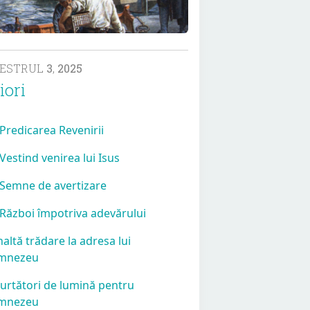
MESTRUL
3
,
2025
iori
 Predicarea Revenirii
 Vestind venirea lui Isus
 Semne de avertizare
 Război împotriva adevărului
Înaltă trădare la adresa lui
mnezeu
Purtători de lumină pentru
mnezeu