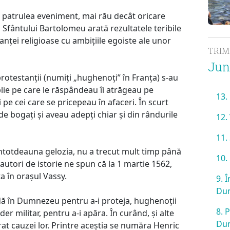
l patrulea eveniment, mai rău decât oricare
a Sfântului Bartolomeu arată rezultatele teribile
nței religioase cu ambițiile egoiste ale unor
TRI
Jun
protestanții (numiți „hughenoți” în Franța) s-au
blie pe care le răspândeau îi atrăgeau pe
13.
 pe cei care se pricepeau în afaceri. În scurt
e bogați și aveau adepți chiar și din rândurile
12.
11.
întotdeauna gelozia, nu a trecut mult timp până
10.
 autori de istorie ne spun că la 1 martie 1562,
a în orașul Vassy.
9. 
Du
eadă în Dumnezeu pentru a-i proteja, hughenoții
8. 
der militar, pentru a-i apăra. În curând, și alte
Du
at cauzei lor. Printre aceștia se număra Henric