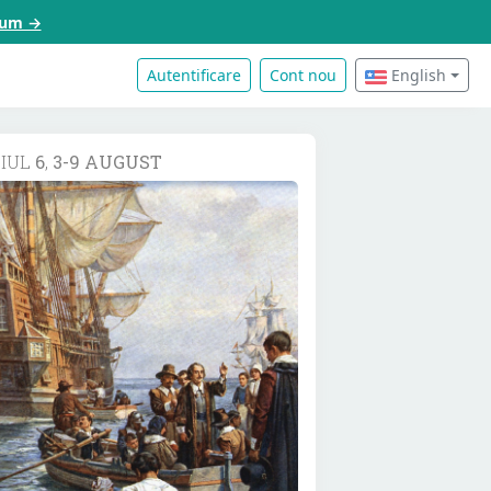
acum →
Autentificare
Cont nou
English
DIUL
6
,
3-9 AUGUST