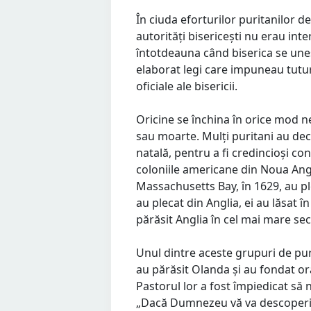
În ciuda eforturilor puritanilor de
autorități bisericești nu erau in
întotdeauna când biserica se une
elaborat legi care impuneau tutur
oficiale ale bisericii.
Oricine se închina în orice mod n
sau moarte. Mulți puritani au deci
natală, pentru a fi credincioși conș
coloniile americane din Noua Angl
Massachusetts Bay, în 1629, au pl
au plecat din Anglia, ei au lăsat 
părăsit Anglia în cel mai mare sec
Unul dintre aceste grupuri de pur
au părăsit Olanda și au fondat o
Pastorul lor a fost împiedicat să n
„Dacă Dumnezeu vă va descoperi cev