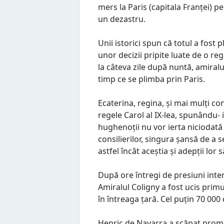
mers la Paris (capitala Franței) p
un dezastru.
Unii istorici spun că totul a fost p
unor decizii pripite luate de o re
la câteva zile după nuntă, amiralu
timp ce se plimba prin Paris.
Ecaterina, regina, și mai mulți cons
regele Carol al IX-lea, spunându- i
hughenoții nu vor ierta niciodată t
consilierilor, singura șansă de a se
astfel încât aceștia și adepții lo
După ore întregi de presiuni inten
Amiralul Coligny a fost ucis primu
în întreaga țară. Cel puțin 70 000
Henric de Navarra a scăpat promi