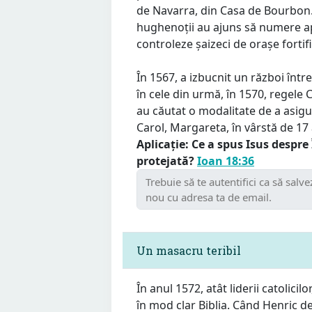
de Navarra, din Casa de Bourbon
hughenoții au ajuns să numere a
controleze șaizeci de orașe fortifi
În 1567, a izbucnit un război într
în cele din urmă, în 1570, regele 
au căutat o modalitate de a asigu
Carol, Margareta, în vârstă de 17 
Aplicație: Ce a spus Isus despr
protejată?
Ioan 18:36
Un masacru teribil
În anul 1572, atât liderii catolicil
în mod clar Biblia. Când Henric de