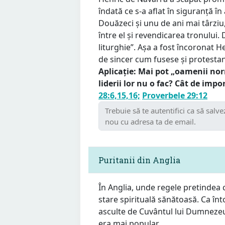
îndată ce s-a aflat în siguranță în
Douăzeci și unu de ani mai târziu,
între el și revendicarea tronului.
liturghie”. Așa a fost încoronat Hen
de sincer cum fusese și protestan
Aplicație: Mai pot „oamenii nor
liderii lor nu o fac? Cât de imp
28:6,15,16;
Proverbele 29:12
Puritanii din Anglia
În Anglia, unde regele pretindea că
stare spirituală sănătoasă. Ca în
asculte de Cuvântul lui Dumnezeu, 
era mai popular.