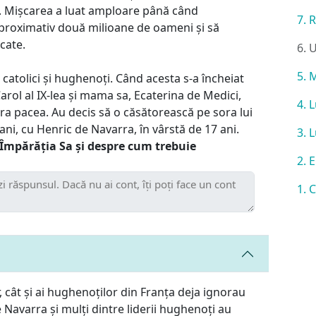
. Mișcarea a luat amploare până când
7. 
proximativ două milioane de oameni și să
cate.
6. 
5. 
e catolici și hughenoți. Când acesta s-a încheiat
Carol al IX-lea și mama sa, Ecaterina de Medici,
4. 
ra pacea. Au decis să o căsătorească pe sora lui
ani, cu Henric de Navarra, în vârstă de 17 ani.
3. 
e Împărăția Sa și despre cum trebuie
2. 
1. 
or, cât și ai hughenoților din Franța deja ignorau
 Navarra și mulți dintre liderii hughenoți au