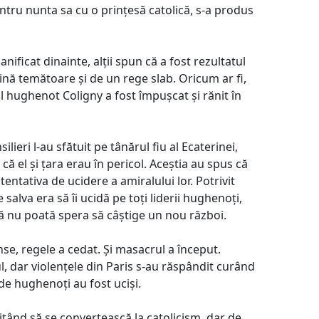
entru nunta sa cu o prințesă catolică, s-a produs
lanificat dinainte, alții spun că a fost rezultatul
gină temătoare și de un rege slab. Oricum ar fi,
l hughenot Coligny a fost împușcat și rănit în
ilieri l-au sfătuit pe tânărul fiu al Ecaterinei,
 că el și țara erau în pericol. Aceștia au spus că
entativa de ucidere a amiralului lor. Potrivit
 salva era să îi ucidă pe toți liderii hughenoți,
r să nu poată spera să câștige un nou război.
se, regele a cedat. Și masacrul a început.
l, dar violențele din Paris s-au răspândit curând
 de hughenoți au fost uciși.
țând să se convertească la catolicism, dar de