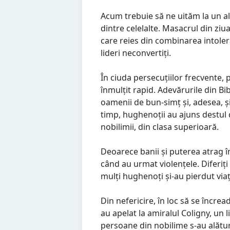
Acum trebuie să ne uităm la un a
dintre celelalte. Masacrul din ziu
care reies din combinarea intolera
lideri neconvertiți.
În ciuda persecuțiilor frecvente, 
înmulțit rapid. Adevărurile din Bi
oamenii de bun-simț și, adesea, și
timp, hughenoții au ajuns destul d
nobilimii, din clasa superioară.
Deoarece banii și puterea atrag 
când au urmat violențele. Diferiți
mulți hughenoți și-au pierdut viaț
Din nefericire, în loc să se încr
au apelat la amiralul Coligny, un li
persoane din nobilime s-au alătur