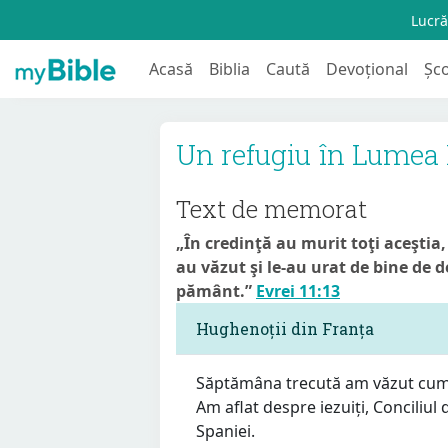
Lucră
Acasă
Biblia
Caută
Devoțional
Șc
Un refugiu în Lumea
Text de memorat
„În credinţă au murit toţi aceştia, 
au văzut şi le-au urat de bine de d
pământ.”
Evrei 11:13
Hughenoții din Franța
Săptămâna trecută am văzut cum 
Am aflat despre iezuiți, Conciliul
Spaniei.