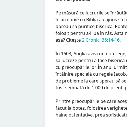
Pe măsură ce lucrurile se înrăută
în armonie cu Biblia au ajuns să 
doreau să purifice biserica. Poa
folosit pentru a-i lua în râs. Ast
așa? Citește
2 Cronici 36:14-16.
În 1603, Anglia avea un nou rege,
să lucreze pentru a face biserica
cu preocupările lor. În anul următo
întâlnire specială cu regele Iacob
de probleme la care sperau să se g
fost semnată de 1 000 de preoți p
Printre preocupările pe care aceș
făcut la botez, folosirea verighetel
haine ostentative, prea sofisticat