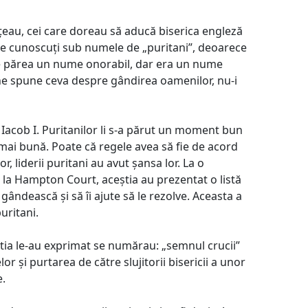
țeau, cei care doreau să aducă biserica engleză
fie cunoscuți sub numele de „puritani”, deoarece
te părea un nume onorabil, dar era un nume
a ne spune ceva despre gândirea oamenilor, nu-i
 Iacob I. Puritanilor li s-a părut un moment bun
 mai bună. Poate că regele avea să fie de acord
r, liderii puritani au avut șansa lor. La o
, la Hampton Court, aceștia au prezentat o listă
ândească și să îi ajute să le rezolve. Aceasta a
uritani.
tia le-au exprimat se numărau: „semnul crucii”
or și purtarea de către slujitorii bisericii a unor
e.