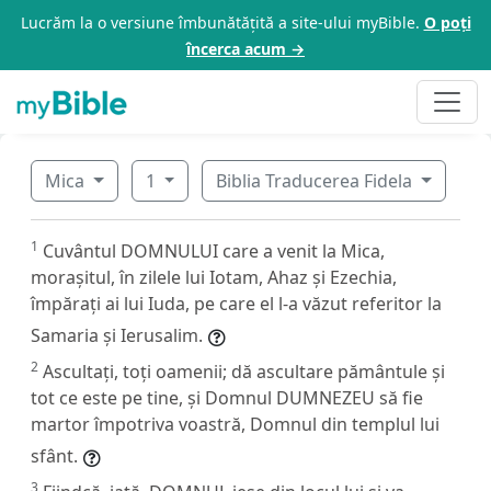
Lucrăm la o versiune îmbunătățită a site-ului myBible.
O poți
încerca acum →
Mica
1
Biblia Traducerea Fidela
1
Cuvântul DOMNULUI care a venit la Mica,
morașitul, în zilele lui Iotam, Ahaz și Ezechia,
împărați ai lui Iuda, pe care el l-a văzut referitor la
Samaria și Ierusalim.
2
Ascultați, toți oamenii; dă ascultare pământule și
tot ce este pe tine, și Domnul DUMNEZEU să fie
martor împotriva voastră, Domnul din templul lui
sfânt.
3