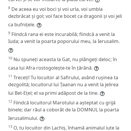
8
De aceea eu voi boci și voi urla, voi umbla
dezbrăcat și gol; voi face bocet ca dragonii și voi jeli
ca bufnițele.
9
Fiindcă rana ei este incurabilă; fiindcă a venit la
Iuda; a venit la poarta poporului meu, la Ierusalim.
10
Nu spuneți aceasta la Gat, nu plângeți deloc; în
casa lui Afra rostogolește-te în țărână.
11
Treceți! Tu locuitor al Safirului, având rușinea ta
dezgolită; locuitorul lui Țaanan nu a venit la jelirea
lui Bet-Ețel; el va primi adăpost de la tine.
12
Fiindcă locuitorul Marotului a așteptat cu grijă
binele; dar răul a coborât de la DOMNUL la poarta
Ierusalimului.
13
O, tu locuitor din Lachiș, înhamă animalul iute la