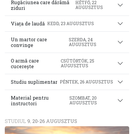
Rugăciunea care dărâmă
HÉTFŐ, 22
AUGUSZTUS
ziduri
Viața de laudă
KEDD, 23 AUGUSZTUS
Un martor care
SZERDA, 24
AUGUSZTUS
convinge
O armă care
CSÜTÖRTÖK, 25
AUGUSZTUS
cucerește
Studiu suplimentar
PÉNTEK, 26 AUGUSZTUS
Material pentru
SZOMBAT, 20
AUGUSZTUS
instructori
STUDIUL
9
,
20-26 AUGUSZTUS