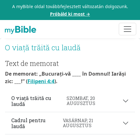
A myBible oldal továbbfejlesztett változatán dolgozunk.
Próbáld ki most →
O viață trăită cu laudă
Text de memorat
De memorat: „Bucurați-vă ____ în Domnul! Iarăși
zic: ___!” (
Filipeni 4:4
).
O viață trăită cu
SZOMBAT, 20
AUGUSZTUS
laudă
Cadrul pentru
VASÁRNAP, 21
AUGUSZTUS
laudă