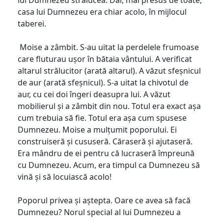
casa lui Dumnezeu era chiar acolo, în mijlocul
taberei.
Moise a zâmbit. S-au uitat la perdelele frumoase
care fluturau ușor în bătaia vântului. A verificat
altarul strălucitor (arată altarul). A văzut sfeșnicul
de aur (arată sfeșnicul). S-a uitat la chivotul de
aur, cu cei doi îngeri deasupra lui. A văzut
mobilierul și a zâmbit din nou. Totul era exact așa
cum trebuia să fie. Totul era așa cum spusese
Dumnezeu. Moise a mulțumit poporului. Ei
construiseră și cususeră. Căraseră și ajutaseră.
Era mândru de ei pentru că lucraseră împreună
cu Dumnezeu. Acum, era timpul ca Dumnezeu să
vină și să locuiască acolo!
Poporul privea și aștepta. Oare ce avea să facă
Dumnezeu? Norul special al lui Dumnezeu a