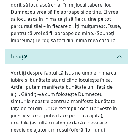
dorit să locuiască chiar în mijlocul taberei lor.
Dumnezeu vrea să fie aproape și de tine. El vrea
să locuiască în inima ta și să fie cu tine pe tot
parcursul zilei – în fiecare zi! Îți mulțumesc, Isuse,
pentru că vrei să fii aproape de mine. (Spuneți
împreună) Te rog să faci din inima mea casa Ta!
Învață!
Vorbiți despre faptul că Isus ne umple inima cu
iubire și bunătate atunci când locuiește în ea.
Astfel, putem manifesta bunătate unii față de
alții. Gândiți-vă cum folosește Dumnezeu
simțurile noastre pentru a manifesta bunătate
față de cei din jur. De exemplu: ochii (privește în
jur și vezi ce ai putea face pentru a ajuta),
urechile (ascultă cu atenție dacă cineva are
nevoie de ajutor), mirosul (oferă flori unui