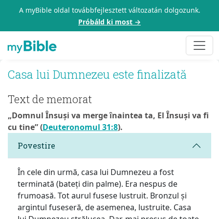
A myBible oldal továbbfejlesztett változatán dolgozunk.
Próbáld ki most →
Casa lui Dumnezeu este finalizată
Text de memorat
„Domnul Însuși va merge înaintea ta, El Însuși va fi
cu tine” (
Deuteronomul 31:8
).
Povestire
În cele din urmă, casa lui Dumnezeu a fost
terminată (bateți din palme). Era nespus de
frumoasă. Tot aurul fusese lustruit. Bronzul și
argintul fuseseră, de asemenea, lustruite. Casa
lui Dumnezeu strălucea. Dar, mai presus de toate,