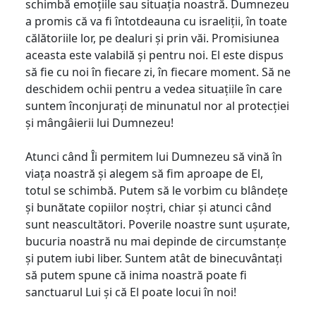
schimbă emoțiile sau situația noastră. Dumnezeu
a promis că va fi întotdeauna cu israeliții, în toate
călătoriile lor, pe dealuri și prin văi. Promisiunea
aceasta este valabilă și pentru noi. El este dispus
să fie cu noi în fiecare zi, în fiecare moment. Să ne
deschidem ochii pentru a vedea situațiile în care
suntem înconjurați de minunatul nor al protecției
și mângâierii lui Dumnezeu!
Atunci când Îi permitem lui Dumnezeu să vină în
viața noastră și alegem să fim aproape de El,
totul se schimbă. Putem să le vorbim cu blândețe
și bunătate copiilor noștri, chiar și atunci când
sunt neascultători. Poverile noastre sunt ușurate,
bucuria noastră nu mai depinde de circumstanțe
și putem iubi liber. Suntem atât de binecuvântați
să putem spune că inima noastră poate fi
sanctuarul Lui și că El poate locui în noi!