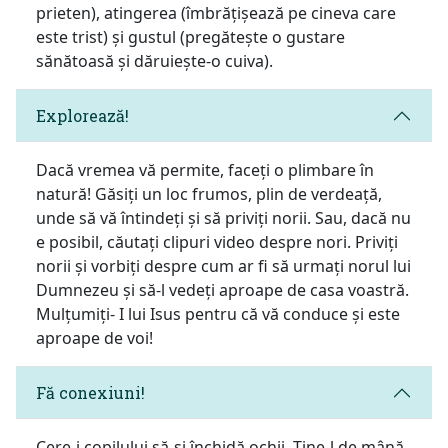
prieten), atingerea (îmbrățișează pe cineva care
este trist) și gustul (pregătește o gustare
sănătoasă și dăruiește-o cuiva).
Explorează!
Dacă vremea vă permite, faceți o plimbare în
natură! Găsiți un loc frumos, plin de verdeață,
unde să vă întindeți și să priviți norii. Sau, dacă nu
e posibil, căutați clipuri video despre nori. Priviți
norii și vorbiți despre cum ar fi să urmați norul lui
Dumnezeu și să-l vedeți aproape de casa voastră.
Mulțumiți- I lui Isus pentru că vă conduce și este
aproape de voi!
Fă conexiuni!
Cere-i copilului să-și închidă ochii. Ține-l de mână