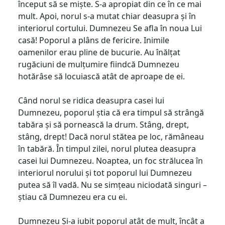
început să se miște. S-a apropiat din ce în ce mai
mult. Apoi, norul s-a mutat chiar deasupra și în
interiorul cortului. Dumnezeu Se afla în noua Lui
casă! Poporul a plâns de fericire. Inimile
oamenilor erau pline de bucurie. Au înălțat
rugăciuni de mulțumire fiindcă Dumnezeu
hotărâse să locuiască atât de aproape de ei.
Când norul se ridica deasupra casei lui
Dumnezeu, poporul știa că era timpul să strângă
tabăra și să pornească la drum. Stâng, drept,
stâng, drept! Dacă norul stătea pe loc, rămâneau
în tabără. În timpul zilei, norul plutea deasupra
casei lui Dumnezeu. Noaptea, un foc strălucea în
interiorul norului și tot poporul lui Dumnezeu
putea să îl vadă. Nu se simțeau niciodată singuri –
știau că Dumnezeu era cu ei.
Dumnezeu Și-a iubit poporul atât de mult, încât a