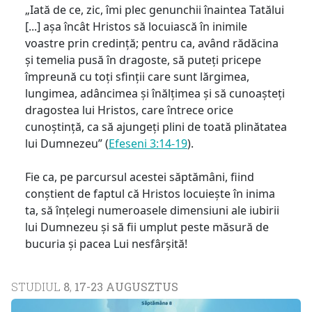
„Iată de ce, zic, îmi plec genunchii înaintea Tatălui
[...] așa încât Hristos să locuiască în inimile
voastre prin credință; pentru ca, având rădăcina
și temelia pusă în dragoste, să puteți pricepe
împreună cu toți sfinții care sunt lărgimea,
lungimea, adâncimea și înălțimea și să cunoașteți
dragostea lui Hristos, care întrece orice
cunoștință, ca să ajungeți plini de toată plinătatea
lui Dumnezeu” (
Efeseni 3:14-19
).
Fie ca, pe parcursul acestei săptămâni, fiind
conștient de faptul că Hristos locuiește în inima
ta, să înțelegi numeroasele dimensiuni ale iubirii
lui Dumnezeu și să fii umplut peste măsură de
bucuria și pacea Lui nesfârșită!
STUDIUL
8
,
17-23 AUGUSZTUS