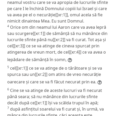
neamul vostru care se va apropia de lucrurile sfinte
pe care I le închină Domnului copiii lui Israel și care
va avea pe el o necurăție[[xr:1]], omul acela să fie
nimicit dinaintea Mea. Eu sunt Domnul.
4
Orice om din neamul lui Aaron care va avea lepră
sau scurgere[[xr:1]] de sămânță să nu mănânce din
lucrurile sfinte până nu[[xr:2]] va fi curat. Tot așa și
cel[[xr:3]] ce se va atinge de cineva spurcat prin
atingerea de vreun mort, de cel[[xr:4]] ce va avea o
lepădare de sămânță în somn,
5
cel[[xr:1]] ce se va atinge de o târâtoare și se va
spurca sau un[[xr:2]] om atins de vreo necurăție
oarecare și care se va fi făcut necurat prin ea.
6
Cine se va atinge de aceste lucruri va fi necurat
până seara; să nu mănânce din lucrurile sfinte
decât după ce[[xr:1]] își va scălda trupul în apă;
7
după asfințitul soarelui va fi curat și, în urmă, va
mânca din lucrurile sfinte, căci aceasta este