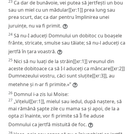
23
Ca dar de bunăvoie, vei putea să jertfești un bou
sau un miel cu un mădular[[xr:1]] prea lung sau
prea scurt, dar, ca dar pentru împlinirea unei
juruințe, nu va fi primit.
24
Să nu-I aduceți Domnului un dobitoc cu boașele
frânte, stricate, smulse sau tăiate; să nu-l aduceți ca
jertfă în țara voastră.
25
Nici să nu luați de la străin[[xr:1]] vreunul din
aceste dobitoace ca să I-l aduceți ca mâncare[[xr:2]]
Dumnezeului vostru, căci sunt sluțite[[xr:3]], au
metehne și n-ar fi primite.»”
26
Domnul i-a zis lui Moise:
27
„Vițelul[[xr:1]], mielul sau iedul, după naștere, să
mai rămână șapte zile cu mama sa și apoi, de la a
opta zi înainte, vor fi primite să Îi fie aduse
Domnului ca jertfă mistuită de foc.
28