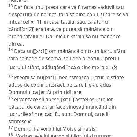
13
Dar fata unui preot care va fi rămas văduvă sau
despărțită de bărbat, fără să aibă copii, și care se va
întoarce[[xr:1]] în casa tatălui său, ca atunci
când[[xr:2]] era fată, va putea să mănânce din
hrana tatălui ei. Dar niciun străin să nu mănânce
din ea.
14
Dacă un[[xr:1]] om mănâncă dintr-un lucru sfânt
fără să bage de seamă, să-i dea preotului prețul
lucrului sfânt, adăugând încă o cincime la el.
15
Preoții să nu[[xr:1]] necinstească lucrurile sfinte
aduse de copiii lui Israel, pe care I le-au adus
Domnului ca jertfă prin ridicare;
16
ei vor face să apese[[xr:1]] astfel asupra lor
păcatul de care s-ar face vinovați mâncând din
lucrurile sfinte, căci Eu sunt Domnul, care îi
sfințesc.»”
17
Domnul i-a vorbit lui Moise și i-a zis:
18
„Vorbește-le lui Aaron și fiilor lui și tuturor