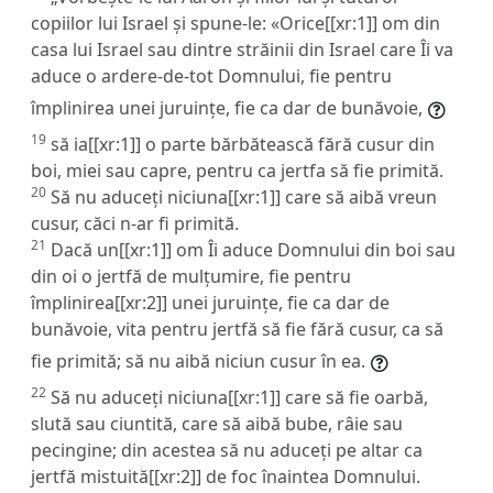
copiilor lui Israel și spune-le: «Orice[[xr:1]] om din
casa lui Israel sau dintre străinii din Israel care Îi va
aduce o ardere-de-tot Domnului, fie pentru
împlinirea unei juruințe, fie ca dar de bunăvoie,
19
să ia[[xr:1]] o parte bărbătească fără cusur din
boi, miei sau capre, pentru ca jertfa să fie primită.
20
Să nu aduceți niciuna[[xr:1]] care să aibă vreun
cusur, căci n-ar fi primită.
21
Dacă un[[xr:1]] om Îi aduce Domnului din boi sau
din oi o jertfă de mulțumire, fie pentru
împlinirea[[xr:2]] unei juruințe, fie ca dar de
bunăvoie, vita pentru jertfă să fie fără cusur, ca să
fie primită; să nu aibă niciun cusur în ea.
22
Să nu aduceți niciuna[[xr:1]] care să fie oarbă,
slută sau ciuntită, care să aibă bube, râie sau
pecingine; din acestea să nu aduceți pe altar ca
jertfă mistuită[[xr:2]] de foc înaintea Domnului.