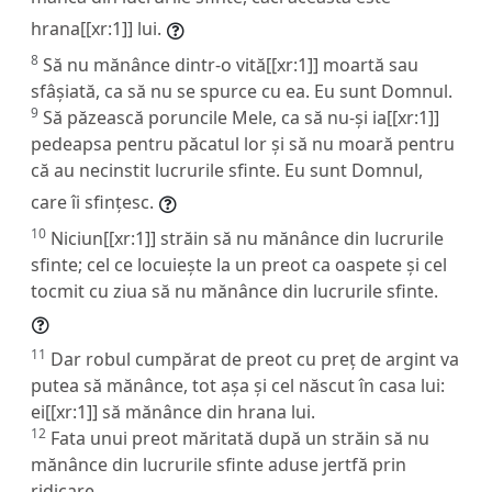
hrana[[xr:1]] lui.
8
Să nu mănânce dintr-o vită[[xr:1]] moartă sau
sfâșiată, ca să nu se spurce cu ea. Eu sunt Domnul.
9
Să păzească poruncile Mele, ca să nu-și ia[[xr:1]]
pedeapsa pentru păcatul lor și să nu moară pentru
că au necinstit lucrurile sfinte. Eu sunt Domnul,
care îi sfințesc.
10
Niciun[[xr:1]] străin să nu mănânce din lucrurile
sfinte; cel ce locuiește la un preot ca oaspete și cel
tocmit cu ziua să nu mănânce din lucrurile sfinte.
11
Dar robul cumpărat de preot cu preț de argint va
putea să mănânce, tot așa și cel născut în casa lui:
ei[[xr:1]] să mănânce din hrana lui.
12
Fata unui preot măritată după un străin să nu
mănânce din lucrurile sfinte aduse jertfă prin
ridicare.