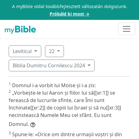
A myBible oldal továbbfejlesztett változatán dolgozunk.
Próbáld ki most →
Leviticul
22
Biblia Dumitru Cornilescu 2024
1
Domnul i-a vorbit lui Moise și i-a zis:
2
„Vorbește-le lui Aaron și fiilor lui să[[xr:1]] se
ferească de lucrurile sfinte, care Îmi sunt
închinate[[xr:2]] de copiii lui Israel și să nu[[xr:3]]
necinstească Numele Meu cel sfânt. Eu sunt
Domnul.
3
Spune-le: «Orice om dintre urmașii voștri și din