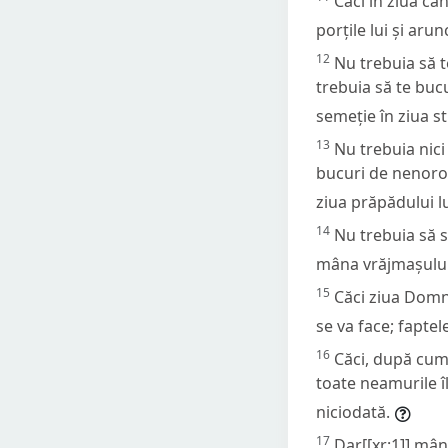
Căci în ziua cân
porțile lui și arun
12
Nu trebuia să te
trebuia să te bucur
semeție în ziua s
13
Nu trebuia nici 
bucuri de nenoroci
ziua prăpădului lu
14
Nu trebuia să st
mâna vrăjmașului 
15
Căci ziua Domnu
se va face; faptel
16
Căci, după cum 
toate neamurile îl
niciodată.
17
Dar[[xr:1]] mânt