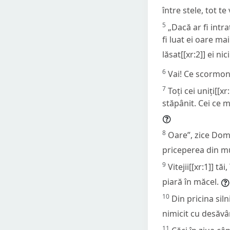
între stele, tot t
5
„Dacă ar fi intra
fi luat ei oare mai
lăsat[[xr:2]] ei n
6
Vai! Ce scormon
7
Toți cei uniți[[x
stăpânit. Cei ce m
8
Oare”, zice Domn
priceperea din mu
9
Vitejii[[xr:1]] t
piară în măcel.
10
Din pricina siln
nimicit cu desăvâ
11