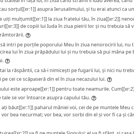
d stăteai în fața lui, în ziua când străinii îi luau averea, când
cau sorțul[[xr:1]] asupra Ierusalimului, și tu erai atunci ca un
 uiți mulțumit[[xr:1]] la ziua fratelui tău, în ziua[[xr:2]] nenor
i[[xr:3]] de copiii lui Iuda în ziua pieirii lor și nu trebuia să 
trâmtorării.
să intri pe porțile poporului Meu în ziua nenorocirii lui, nu t
rea lui în ziua prăpădului lui și nu trebuia să pui mâna pe bo
i.
ai la răspântii, ca să-i nimicești pe fugarii lui, și nici nu trebu
pe cei ce scăpaseră din el în ziua necazului lui.
lui este aproape[[xr:1]] pentru toate neamurile. Cum[[xr:2]] 
e tale se vor întoarce asupra capului tău.
ați băut[[xr:1]] paharul mâniei voi, cei de pe muntele Meu ce
 vor bea necurmat; vor bea, vor sorbi din el și vor fi ca și cân
uirea[[xr:2]] va fi pe muntele Sionului; el va fi sfânt, și casa l