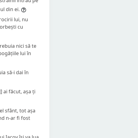
 străinii intrau pe
ul din ei.
ocirii lui, nu
vorbești cu
rebuia nici să te
gățiile lui în
ia să-i dai în
ai făcut, așa ți
l sfânt, tot așa
d n-ar fi fost
ui Iacov își va lua