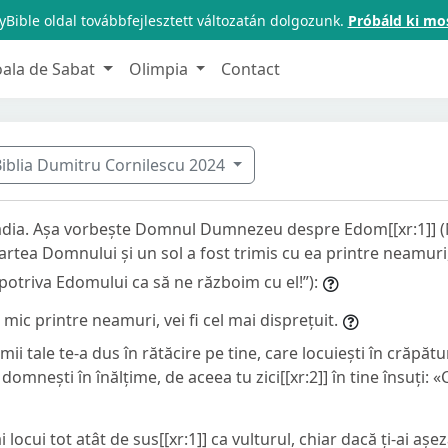
Bible oldal továbbfejlesztett változatán dolgozunk.
Próbáld ki mo
oala de Sabat
Olimpia
Contact
iblia Dumitru Cornilescu 2024
adia. Așa vorbește Domnul Dumnezeu despre Edom[[xr:1]] (
partea Domnului și un sol a fost trimis cu ea printre neamuri,
triva Edomului ca să ne războim cu el!”):
e mic printre neamuri, vei fi cel mai disprețuit.
ii tale te-a dus în rătăcire pe tine, care locuiești în crăpătu
și domnești în înălțime, de aceea tu zici[[xr:2]] în tine însuți:
 locui tot atât de sus[[xr:1]] ca vulturul, chiar dacă ți-ai așez