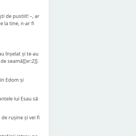
i de pustiit! –, ar
 la tine, n-ar fi
au înșelat și te-au
 de seamă[[xr:2]].
din Edom și
untele lui Esau să
 de rușine și vei fi