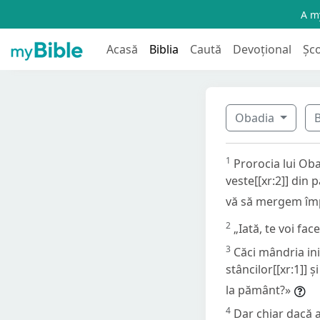
A my
Acasă
Biblia
Caută
Devoțional
Șc
Obadia
B
1
Prorocia lui Ob
veste[[xr:2]] din 
vă să mergem împo
2
„Iată, te voi fac
3
Căci mândria inim
stâncilor[[xr:1]] 
la pământ?»
4
Dar chiar dacă ai