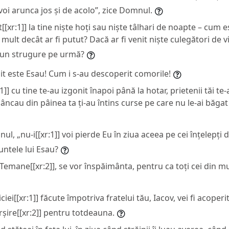
e voi arunca jos și de acolo”, zice Domnul.
t[[xr:1]] la tine niște hoți sau niște tâlhari de noapte – cum eșt
 mult decât ar fi putut? Dacă ar fi venit niște culegători de vie
iciun strugure pe urmă?
it este Esau! Cum i s-au descoperit comorile!
r:1]] cu tine te-au izgonit înapoi până la hotar, prietenii tăi te-
âncau din pâinea ta ți-au întins curse pe care nu le-ai băgat
ul, „nu-i[[xr:1]] voi pierde Eu în ziua aceea pe cei înțelepți 
ntele lui Esau?
ăi, Temane[[xr:2]], se vor înspăimânta, pentru ca toți cei din m
iciei[[xr:1]] făcute împotriva fratelui tău, Iacov, vei fi acoperit
rșire[[xr:2]] pentru totdeauna.