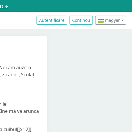
st →
Autentificare
Cont nou
magyar
Noi am auzit o
 zicând: „Sculați-
rile
 «Cine mă va arunca
a cuibul[[xr:2]]