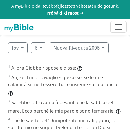
A myBible oldal továbbfejlesztett változatán dolgozunk.
Próbáld ki most →
Iov
6
Nuova Riveduta 2006
1
Allora Giobbe rispose e disse:
2
Ah, se il mio travaglio si pesasse, se le mie
calamità si mettessero tutte insieme sulla bilancia!
3
Sarebbero trovati più pesanti che la sabbia del
mare. Ecco perché le mie parole sono temerarie.
4
Ché le saette dell’Onnipotente mi trafiggono, lo
spirito mio ne sugge il veleno; i terrori di Dio si