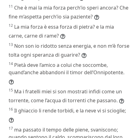
11
Che è mai la mia forza perch’io speri ancora? Che
fine m’aspetta perch’io sia paziente?
12
La mia forza è essa forza di pietra? e la mia
carne, carne di rame?
13
Non son io ridotto senza energia, e non m’è forse
tolta ogni speranza di guarire?
14
Pietà deve l’amico a colui che soccombe,
quand’anche abbandoni il timor dell’Onnipotente.
15
Ma i fratelli miei si son mostrati infidi come un
torrente, come l’acqua di torrenti che passano.
16
Il ghiaccio li rende torbidi, e la neve vi si scioglie;
17
ma passato il tempo delle piene, svaniscono;
quando sentono il caldo, scompariscono dal loro