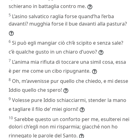
schierano in battaglia contro me.
5
L’asino salvatico raglia forse quand’ha l’erba
davanti? mugghia forse il bue davanti alla pastura?
6
Si può egli mangiar ciò ch’è scipito e senza sale?
c’è qualche gusto in un chiaro d’uovo?
7
L’anima mia rifiuta di toccare una simil cosa, essa
è per me come un cibo ripugnante.
8
Oh, m’avvenisse pur quello che chiedo, e mi desse
Iddio quello che spero!
9
Volesse pure Iddio schiacciarmi, stender la mano
e tagliare il filo de’ miei giorni!
10
Sarebbe questo un conforto per me, esulterei nei
dolori ch’egli non mi risparmia; giacché non ho
rinnegato le parole del Santo.