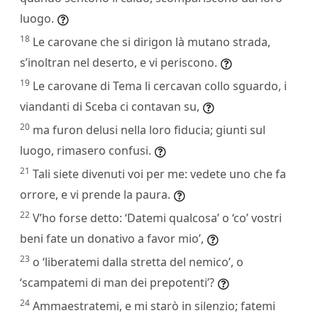
luogo.
18
Le carovane che si dirigon là mutano strada,
s’inoltran nel deserto, e vi periscono.
19
Le carovane di Tema li cercavan collo sguardo, i
viandanti di Sceba ci contavan su,
20
ma furon delusi nella loro fiducia; giunti sul
luogo, rimasero confusi.
21
Tali siete divenuti voi per me: vedete uno che fa
orrore, e vi prende la paura.
22
V’ho forse detto: ‘Datemi qualcosa’ o ‘co’ vostri
beni fate un donativo a favor mio’,
23
o ‘liberatemi dalla stretta del nemico’, o
‘scampatemi di man dei prepotenti’?
24
Ammaestratemi, e mi starò in silenzio; fatemi