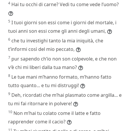
4
Hai tu occhi di carne? Vedi tu come vede l’uomo?
5
I tuoi giorni son essi come i giorni del mortale, i
tuoi anni son essi come gli anni degli umani,
6
che tu investighi tanto la mia iniquità, che
t’informi così del mio peccato,
7
pur sapendo ch’io non son colpevole, e che non
v’è chi mi liberi dalla tua mano?
8
Le tue mani m’hanno formato, m’hanno fatto
tutto quanto... e tu mi distruggi!
9
Deh, ricordati che m’hai plasmato come argilla... e
tu mi fai ritornare in polvere!
10
Non m’hai tu colato come il latte e fatto
rapprender come il cacio?
11