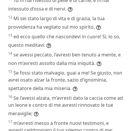
Tu m’hai rivestito di pelle e di carne, e m’hai
intessuto d’ossa e di nervi.
12
Mi sei stato largo di vita e di grazia, la tua
provvidenza ha vegliato sul mio spirito,
13
ed ecco quello che nascondevi in cuore! Sì, lo so,
questo meditavi:
14
se avessi peccato, l’avresti ben tenuto a mente, e
non m’avresti assolto dalla mia iniquità.
15
Se fossi stato malvagio, guai a me! Se giusto, non
avrei osato alzar la fronte, sazio d’ignominia,
spettatore della mia miseria.
16
Se l’avessi alzata, m’avresti dato la caccia come ad
un leone e contro di me avresti rinnovato le tue
meraviglie;
17
m’avresti messo a fronte nuovi testimoni, e
avresti raddoppiato il tuo sdegno contro di me;