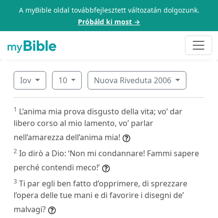
A myBible oldal továbbfejlesztett változatán dolgozunk.
Próbáld ki most →
Iov
10
Nuova Riveduta 2006
1
L’anima mia prova disgusto della vita; vo’ dar
libero corso al mio lamento, vo’ parlar
nell’amarezza dell’anima mia!
2
Io dirò a Dio: ‘Non mi condannare! Fammi sapere
perché contendi meco!’
3
Ti par egli ben fatto d’opprimere, di sprezzare
l’opera delle tue mani e di favorire i disegni de’
malvagi?