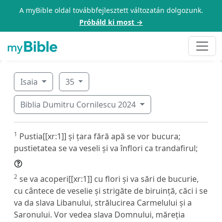
A myBible oldal továbbfejlesztett változatán dolgozunk.
Próbáld ki most →
Isaia
35
Biblia Dumitru Cornilescu 2024
1
Pustia[[xr:1]] și țara fără apă se vor bucura;
pustietatea se va veseli și va înflori ca trandafirul;
2
se va acoperi[[xr:1]] cu flori și va sări de bucurie,
cu cântece de veselie și strigăte de biruință, căci i se
va da slava Libanului, strălucirea Carmelului și a
Saronului. Vor vedea slava Domnului, măreția