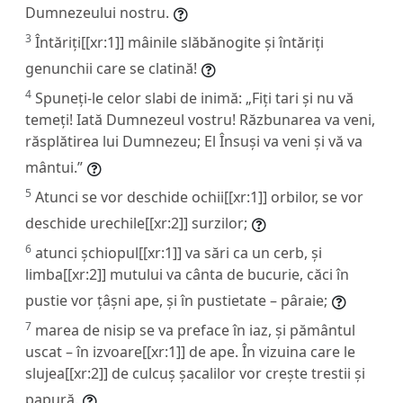
Dumnezeului nostru.
3
Întăriți[[xr:1]] mâinile slăbănogite și întăriți
genunchii care se clatină!
4
Spuneți-le celor slabi de inimă: „Fiți tari și nu vă
temeți! Iată Dumnezeul vostru! Răzbunarea va veni,
răsplătirea lui Dumnezeu; El Însuși va veni și vă va
mântui.”
5
Atunci se vor deschide ochii[[xr:1]] orbilor, se vor
deschide urechile[[xr:2]] surzilor;
6
atunci șchiopul[[xr:1]] va sări ca un cerb, și
limba[[xr:2]] mutului va cânta de bucurie, căci în
pustie vor țâșni ape, și în pustietate – pâraie;
7
marea de nisip se va preface în iaz, și pământul
uscat – în izvoare[[xr:1]] de ape. În vizuina care le
slujea[[xr:2]] de culcuș șacalilor vor crește trestii și
papură.