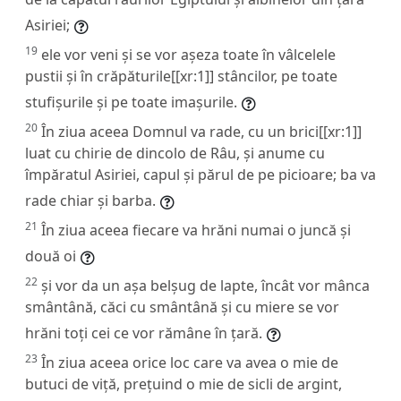
Asiriei;
19
ele vor veni și se vor așeza toate în vâlcelele
pustii și în crăpăturile[[xr:1]] stâncilor, pe toate
stufișurile și pe toate imașurile.
20
În ziua aceea Domnul va rade, cu un brici[[xr:1]]
luat cu chirie de dincolo de Râu, și anume cu
împăratul Asiriei, capul și părul de pe picioare; ba va
rade chiar și barba.
21
În ziua aceea fiecare va hrăni numai o juncă și
două oi
22
și vor da un așa belșug de lapte, încât vor mânca
smântână, căci cu smântână și cu miere se vor
hrăni toți cei ce vor rămâne în țară.
23
În ziua aceea orice loc care va avea o mie de
butuci de viță, prețuind o mie de sicli de argint,