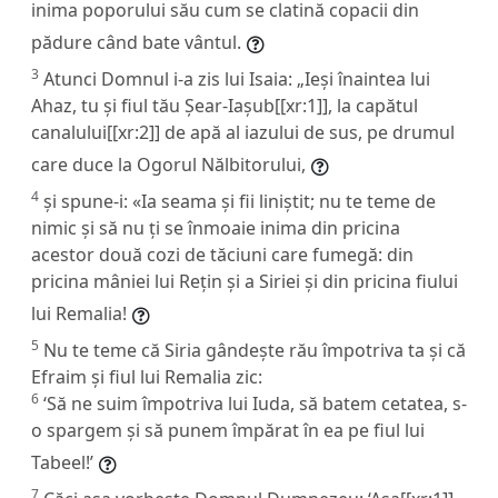
inima poporului său cum se clatină copacii din
pădure când bate vântul.
3
Atunci Domnul i-a zis lui Isaia: „Ieși înaintea lui
Ahaz, tu și fiul tău Șear-Iașub[[xr:1]], la capătul
canalului[[xr:2]] de apă al iazului de sus, pe drumul
care duce la Ogorul Nălbitorului,
4
și spune-i: «Ia seama și fii liniștit; nu te teme de
nimic și să nu ți se înmoaie inima din pricina
acestor două cozi de tăciuni care fumegă: din
pricina mâniei lui Rețin și a Siriei și din pricina fiului
lui Remalia!
5
Nu te teme că Siria gândește rău împotriva ta și că
Efraim și fiul lui Remalia zic:
6
‘Să ne suim împotriva lui Iuda, să batem cetatea, s-
o spargem și să punem împărat în ea pe fiul lui
Tabeel!’
7