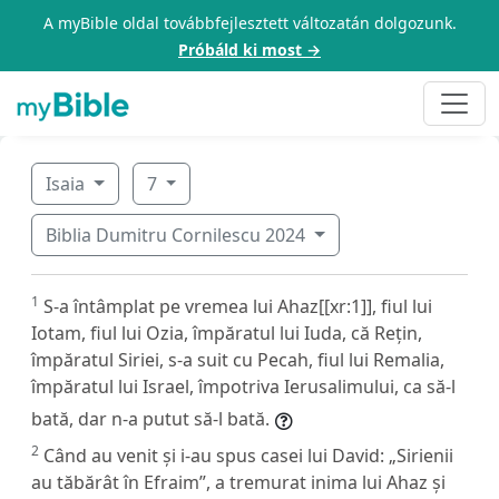
A myBible oldal továbbfejlesztett változatán dolgozunk.
Próbáld ki most →
Isaia
7
Biblia Dumitru Cornilescu 2024
1
S-a întâmplat pe vremea lui Ahaz[[xr:1]], fiul lui
Iotam, fiul lui Ozia, împăratul lui Iuda, că Rețin,
împăratul Siriei, s-a suit cu Pecah, fiul lui Remalia,
împăratul lui Israel, împotriva Ierusalimului, ca să-l
bată, dar n-a putut să-l bată.
2
Când au venit și i-au spus casei lui David: „Sirienii
au tăbărât în Efraim”, a tremurat inima lui Ahaz și