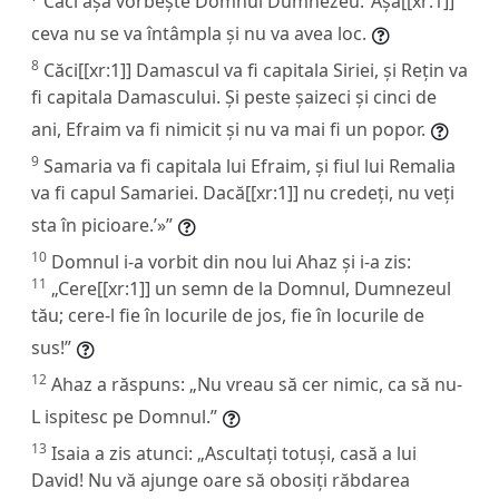
Căci așa vorbește Domnul Dumnezeu: ‘Așa[[xr:1]]
ceva nu se va întâmpla și nu va avea loc.
8
Căci[[xr:1]] Damascul va fi capitala Siriei, și Rețin va
fi capitala Damascului. Și peste șaizeci și cinci de
ani, Efraim va fi nimicit și nu va mai fi un popor.
9
Samaria va fi capitala lui Efraim, și fiul lui Remalia
va fi capul Samariei. Dacă[[xr:1]] nu credeți, nu veți
sta în picioare.’»”
10
Domnul i-a vorbit din nou lui Ahaz și i-a zis:
11
„Cere[[xr:1]] un semn de la Domnul, Dumnezeul
tău; cere-l fie în locurile de jos, fie în locurile de
sus!”
12
Ahaz a răspuns: „Nu vreau să cer nimic, ca să nu-
L ispitesc pe Domnul.”
13
Isaia a zis atunci: „Ascultați totuși, casă a lui
David! Nu vă ajunge oare să obosiți răbdarea