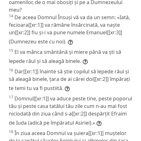
oamenilor, de o mai obosiți și pe a Dumnezeului
meu?
14
De aceea Domnul Însuși vă va da un semn: «Iată,
fecioara[[xr:1]] va rămâne însărcinată, va naște
un[[xr:2]] fiu și-i va pune numele Emanuel[[xr:3]]
(Dumnezeu este cu noi).
15
El va mânca smântână și miere până va ști să
lepede răul și să aleagă binele.
16
Dar[[xr:1]] înainte să știe copilul să lepede răul și
să aleagă binele, țara de ai cărei doi[[xr:2]] împărați
te temi tu va fi pustiită.
17
Domnul[[xr:1]] va aduce peste tine, peste poporul
tău și peste casa tatălui tău zile cum n-au mai fost
niciodată din ziua când s-a[[xr:2]] despărțit Efraim
de Iuda (adică pe împăratul Asiriei).»
18
În ziua aceea Domnul va șuiera[[xr:1]] muștelor
de la capătul râurilor Egiptului și albinelor din țara