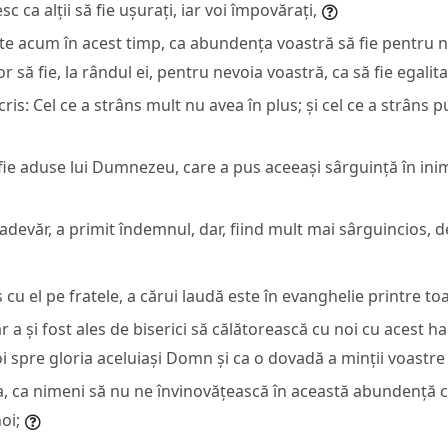
c ca alții să fie ușurați, iar voi împovărați,
tate acum în acest timp, ca abundența voastră să fie pentru n
r să fie, la rândul ei, pentru nevoia voastră, ca să fie egalita
ris: Cel ce a strâns mult nu avea în plus; și cel ce a strâns 
ie aduse lui Dumnezeu, care a pus aceeași sârguință în inim
-adevăr, a primit îndemnul, dar, fiind mult mai sârguincios, 
 cu el pe fratele, a cărui laudă este în evanghelie printre toa
r a și fost ales de biserici să călătorească cu noi cu acest ha
i spre gloria aceluiași Domn și ca o dovadă a minții voastre
a, ca nimeni să nu ne învinovățească în această abundență c
oi;