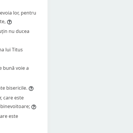
evoia lor, pentru
te,
puțin nu ducea
a lui Titus
de bună voie a
te bisericile.
r, care este
 binevoitoare;
are este