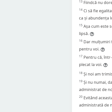
13
Fiindcă nu dores
14
Ci să fie egali
ca și abundența lo
15
Așa cum este sc
lipsă.
16
Dar mulțumiri f
pentru voi.
17
Pentru că, într
plecat la voi.
18
Și noi am trimis
19
Și nu numai, da
administrat de no
20
Evitând aceast
administrată de n