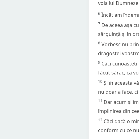
voia lui Dumneze
6
Încât am îndemna
7
De aceea așa cum
sârguință și în dr
8
Vorbesc nu print
dragostei voastre
9
Căci cunoașteți 
făcut sărac, ca voi
10
Și în aceasta v
nu doar a face, ci
11
Dar acum și împ
împlinirea din cee
12
Căci dacă o mi
conform cu ce nu