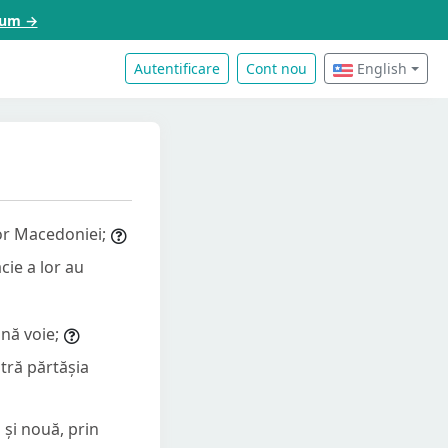
acum →
Autentificare
Cont nou
English
lor Macedoniei;
cie a lor au
nă voie;
tră părtășia
 și nouă, prin