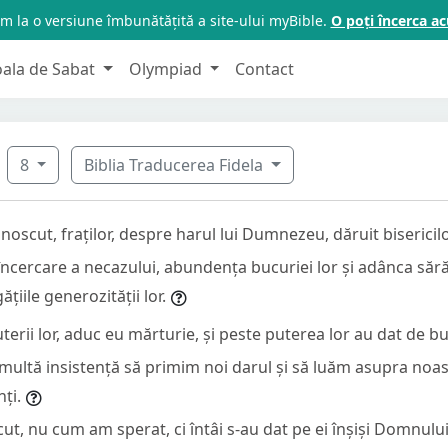
m la o versiune îmbunătățită a site-ului myBible.
O poți încerca 
oala de Sabat
Olympiad
Contact
8
Biblia Traducerea Fidela
oscut, fraților, despre harul lui Dumnezeu, dăruit biserici
încercare a necazului, abundența bucuriei lor și adânca sără
iile generozității lor.
erii lor, aduc eu mărturie, și peste puterea lor au dat de bu
ultă insistență să primim noi darul și să luăm asupra noas
nți.
cut, nu cum am sperat, ci întâi s-au dat pe ei înșiși Domnului