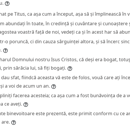
u.
t pe Titus, ca așa cum a început, așa să și împlinească în vo
 abundați în toate, în credință și cuvântare și cunoaștere ș
agostea voastră față de noi, vedeți ca și în acest har să abun
r-o poruncă, ci din cauza sârguinței altora, și să încerc sinc
.
harul Domnului nostru Isus Cristos, că deși era bogat, totuș
, prin sărăcia lui, să fiți bogați.
ă dau sfat, fiindcă aceasta vă este de folos, vouă care ați înc
 și a voi de acum un an.
liniți facerea acesteia; ca așa cum a fost bunăvoința de a voi
a ce aveți.
nte binevoitoare este prezentă, este primit conform cu ce a
 are.