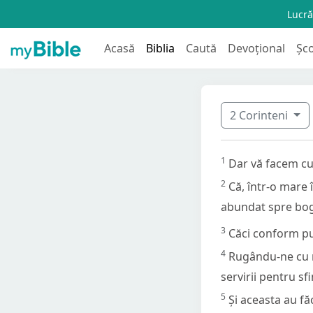
Lucră
Acasă
Biblia
Caută
Devoțional
Șc
2 Corinteni
1
Dar vă facem cun
2
Că, într-o mare 
abundat spre bogăț
3
Căci conform put
4
Rugându-ne cu m
servirii pentru sfi
5
Și aceasta au fă