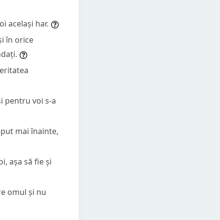
i același har.
i în orice
dați.
eritatea
i pentru voi s-a
eput mai înainte,
, așa să fie și
re omul și nu