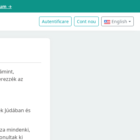
acum →
Autentificare
Cont nou
English
ámint,
erezzék az
ek Júdában és
haza mindenki,
onultak ki