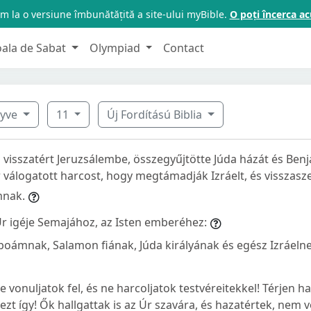
m la o versiune îmbunătățită a site-ului myBible.
O poți încerca 
oala de Sabat
Olympiad
Contact
nyve
11
Új Fordítású Biblia
isszatért Jeruzsálembe, összegyűjtötte Júda házát és Benj
 válogatott harcost, hogy megtámadják Izráelt, és visszasz
mnak.
 Úr igéje Semajához, az Isten emberéhez:
ámnak, Salamon fiának, Júda királyának és egész Izráeln
Ne vonuljatok fel, és ne harcoljatok testvéreitekkel! Térjen 
zt így! Ők hallgattak is az Úr szavára, és hazatértek, nem v