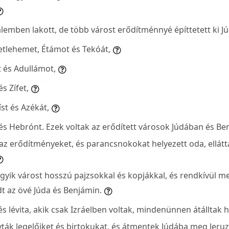
emben lakott, de több várost erődítménnyé építtetett ki J
Betlehemet, Étámot és Tekóát,
t és Adullámot,
s Zífet,
st és Azékát,
t és Hebrónt. Ezek voltak az erődített városok Júdában és B
z erődítményeket, és parancsnokokat helyezett oda, ellátta 
yik várost hosszú pajzsokkal és kopjákkal, és rendkívül m
t az övé Júda és Benjámin.
s lévita, akik csak Izráelben voltak, mindenünnen átálltak 
gyták legelőiket és birtokukat, és átmentek Júdába meg Jer