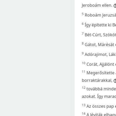
Jeroboám ellen.
5
Roboám Jeruzsál
6
Így építette ki 
7
Bét-Cúrt, Szókó
8
Gátot, Márésát é
9
Adórajimot, Lákí
10
Corát, Ajjálón
11
Megerősítette a
borraktárakkal,
12
továbbá mindeg
azokat. Így marad
13
Az összes pap é
14
A léviták elha