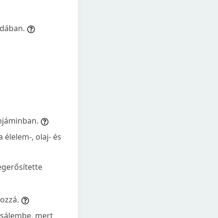
údában.
enjáminban.
élelem-, olaj- és
egerősítette
hozzá.
uzsálembe, mert