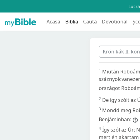
Lucră
Acasă
Biblia
Caută
Devoțional
Șc
Krónikák II. kö
1
Miután Roboám v
száznyolcvanezer
országot Roboá
2
De így szólt az
3
Mondd meg Robo
Benjáminban:
4
Így szól az Úr: 
mert én akartam e