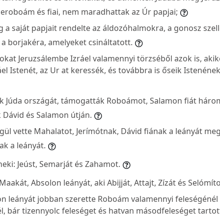
Jeroboám és fiai, nem maradhattak az Úr papjai;
 a saját papjait rendelte az áldozóhalmokra, a gonosz sze
a borjakéra, amelyeket csináltatott.
okat Jeruzsálembe Izráel valamennyi törzséből azok is, akik
áel Istenét, az Ur at keressék, és továbbra is őseik Istenéne
ék Júda országát, támogatták Roboámot, Salamon fiát három
k Dávid és Salamon útján.
ül vette Mahalatot, Jerímótnak, Dávid fiának a leányát meg 
nak a leányát.
 neki: Jeúst, Semarját és Zahamot.
Maakát, Absolon leányát, aki Abijját, Attajt, Zízát és Selómíto
n leányát jobban szerette Roboám valamennyi feleségénél
, bár tizennyolc feleséget és hatvan másodfeleséget tartot