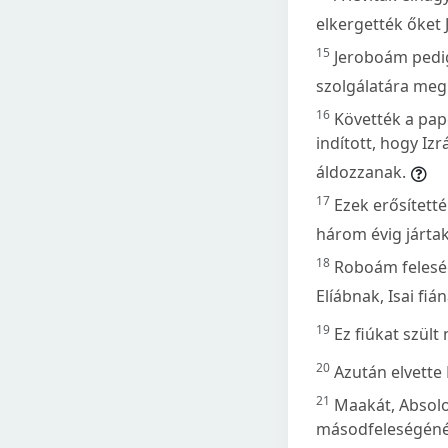
elkergették őket 
15
Jeroboám pedig
szolgálatára meg 
16
Követték a pap
indított, hogy Izr
áldozzanak.
17
Ezek erősített
három évig járta
18
Roboám feleség
Elíábnak, Isai fiá
19
Ez fiúkat szült
20
Azután elvette 
21
Maakát, Absolo
másodfeleségénél