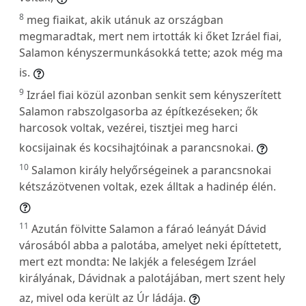
8
meg fiaikat, akik utánuk az országban
megmaradtak, mert nem irtották ki őket Izráel fiai,
Salamon kényszermunkásokká tette; azok még ma
is.
9
Izráel fiai közül azonban senkit sem kényszerített
Salamon rabszolgasorba az építkezéseken; ők
harcosok voltak, vezérei, tisztjei meg harci
kocsijainak és kocsihajtóinak a parancsnokai.
10
Salamon király helyőrségeinek a parancsnokai
kétszázötvenen voltak, ezek álltak a hadinép élén.
11
Azután fölvitte Salamon a fáraó leányát Dávid
városából abba a palotába, amelyet neki építtetett,
mert ezt mondta: Ne lakjék a feleségem Izráel
királyának, Dávidnak a palotájában, mert szent hely
az, mivel oda került az Úr ládája.