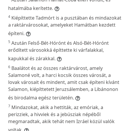
hatalmába kerítette.
4
Kiépíttette Tadmórt is a pusztában és mindazokat
a raktárvárosokat, amelyeket Hamátban kezdett
építeni.
5
Azután Felső-Bét-Hórónt és Alsó-Bét-Hórónt
erődített városokká építtette ki várfalakkal,
kapukkal és zárakkal.
6
Baalátot és az összes raktárvárost, amely
Salamoné volt, a harci kocsik összes városát, a
lovak városait és mindent, amit csak építeni kívánt
Salamon, kiépíttetett Jeruzsálemben, a Libánonon
és birodalma egész területén.
7
Mindazokat, akik a hettiták, az emóriak, a
perizziek, a hivviek és a jebúsziak népéből
megmaradtak, akik tehát nem Izráel közül valók
voltak,