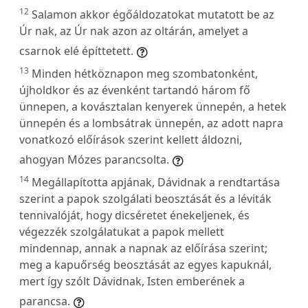
12
Salamon akkor égőáldozatokat mutatott be az
Úr nak, az Úr nak azon az oltárán, amelyet a
csarnok elé építtetett.
13
Minden hétköznapon meg szombatonként,
újholdkor és az évenként tartandó három fő
ünnepen, a kovásztalan kenyerek ünnepén, a hetek
ünnepén és a lombsátrak ünnepén, az adott napra
vonatkozó előírások szerint kellett áldozni,
ahogyan Mózes parancsolta.
14
Megállapította apjának, Dávidnak a rendtartása
szerint a papok szolgálati beosztását és a léviták
tennivalóját, hogy dicséretet énekeljenek, és
végezzék szolgálatukat a papok mellett
mindennap, annak a napnak az előírása szerint;
meg a kapuőrség beosztását az egyes kapuknál,
mert így szólt Dávidnak, Isten emberének a
parancsa.