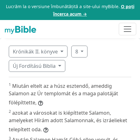
Lucrăm la o versiune îmbunătățită a site-ului myBible.
O poți
încerca acum →
Krónikák II. könyve
8
Új Fordítású Biblia
1
Miután eltelt az a húsz esztendő, ameddig
Salamon az Úr templomát és a maga palotáját
fölépíttette,
2
azokat a városokat is kiépíttette Salamon,
amelyeket Hírám adott Salamonnak, és izráelieket
telepített oda.
3
Azután Salamon Hamát-Cóbá ellen vonult, és