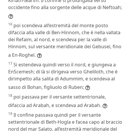
Kiriath-Iearim. Il confine si prolungava verso
occidente fino alla sorgente delle acque di Neftoah;
16
poi scendeva all’estremità del monte posto
difaccia alla valle di Ben-Hinnom, che è nella vallata
dei Refaim, al nord, e scendeva per la valle di
Hinnom, sul versante meridionale dei Gebusei, fino
a En-Roghel.
17
Si estendeva quindi verso il nord, e giungeva a
EnScemesh; di là si dirigeva verso Gheliloth, che è
dirimpetto alla salita di Adummim, e scendeva al
sasso di Bohan, figliuolo di Ruben;
18
poi passava per il versante settentrionale,
difaccia ad Arabah, e scendeva ad Arabah.
19
Il confine passava quindi per il versante
settentrionale di Beth-Hogla e facea capo al braccio
nord del mar Salato, all’estremità meridionale del