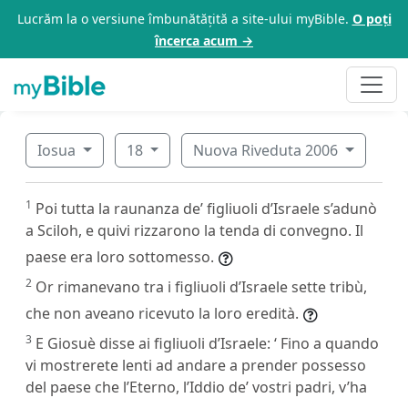
Lucrăm la o versiune îmbunătățită a site-ului myBible.
O poți
încerca acum →
Iosua
18
Nuova Riveduta 2006
1
Poi tutta la raunanza de’ figliuoli d’Israele s’adunò
a Sciloh, e quivi rizzarono la tenda di convegno. Il
paese era loro sottomesso.
2
Or rimanevano tra i figliuoli d’Israele sette tribù,
che non aveano ricevuto la loro eredità.
3
E Giosuè disse ai figliuoli d’Israele: ‘ Fino a quando
vi mostrerete lenti ad andare a prender possesso
del paese che l’Eterno, l’Iddio de’ vostri padri, v’ha