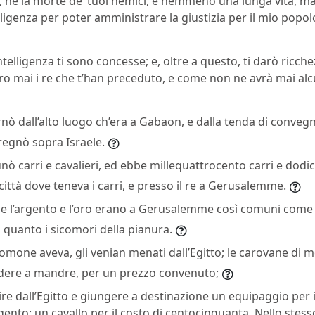
a, né la morte de’ tuoi nemici, e nemmeno una lunga vita, ma
lligenza per poter amministrare la giustizia per il mio popolo
intelligenza ti sono concesse; e, oltre a questo, ti darò ricche
o mai i re che t’han preceduto, e come non ne avrà mai alc
ò dall’alto luogo ch’era a Gabaon, e dalla tenda di convegn
egnò sopra Israele.
 carri e cavalieri, ed ebbe millequattrocento carri e dodici
città dove teneva i carri, e presso il re a Gerusalemme.
 che l’argento e l’oro erano a Gerusalemme così comuni come le
quanto i sicomori della pianura.
alomone aveva, gli venian menati dall’Egitto; le carovane di me
ere a mandre, per un prezzo convenuto;
re dall’Egitto e giungere a destinazione un equipaggio per i
argento; un cavallo per il costo di centocinquanta. Nello ste