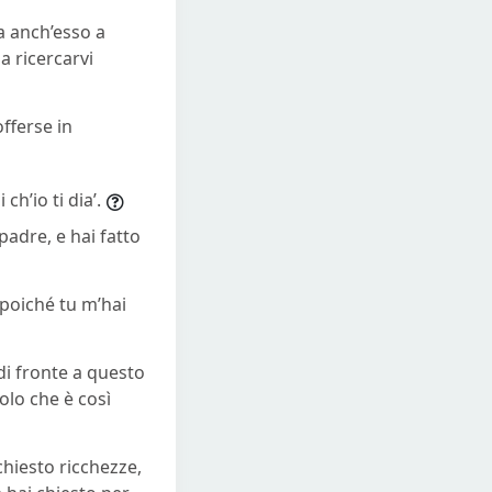
ava anch’esso a
a ricercarvi
offerse in
ch’io ti dia’.
adre, e hai fatto
 poiché tu m’hai
i fronte a questo
olo che è così
chiesto ricchezze,