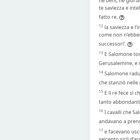
né beni, né glori
te saviezza e inte
fatto re,
12
la saviezza e l’
come non n’ebber
successori’.
13
E Salomone torn
Gerusalemme, e r
14
Salomone radunò
che stanziò nelle 
15
E il re fece sì
tanto abbondanti 
16
I cavalli che S
andavano a prend
17
e facevano usci
seicento sicli d’