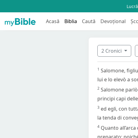
Lucră
Acasă
Biblia
Caută
Devoțional
Șc
2 Cronici
1
Salomone, figliu
lui e lo elevò a 
2
Salomone parlò a 
principi capi delle
3
ed egli, con tutt
la tenda di conve
4
Quanto all’arca 
preparato; poiché