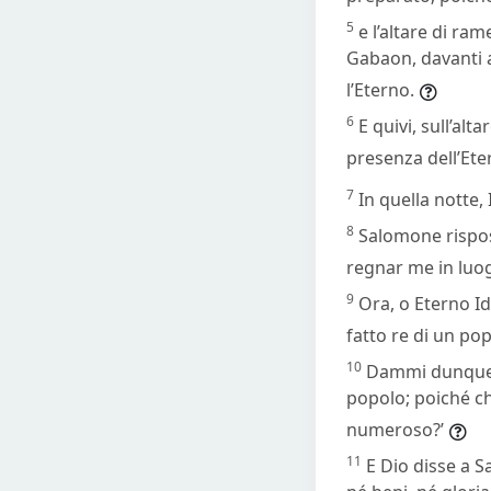
5
e l’altare di ram
Gabaon, davanti a
l’Eterno.
6
E quivi, sull’al
presenza dell’Ete
7
In quella notte, 
8
Salomone rispos
regnar me in luo
9
Ora, o Eterno Id
fatto re di un po
10
Dammi dunque s
popolo; poiché ch
numeroso?’
11
E Dio disse a S