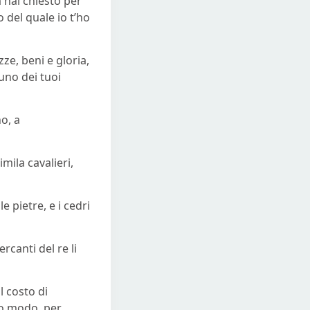
 hai chiesto per
 del quale io t’ho
zze, beni e gloria,
uno dei tuoi
o, a
mila cavalieri,
 pietre, e i cedri
rcanti del re li
l costo di
sso modo, per