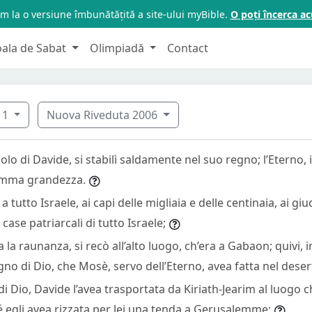
m la o versiune îmbunătățită a site-ului myBible.
O poți încerca 
oala de Sabat
Olimpiadă
Contact
1
Nuova Riveduta 2006
olo di Davide, si stabilì saldamente nel suo regno; l’Eterno, i
somma grandezza.
tutto Israele, ai capi delle migliaia e delle centinaia, ai giudic
 case patriarcali di tutto Israele;
a la raunanza, si recò all’alto luogo, ch’era a Gabaon; quivi, in
gno di Dio, che Mosè, servo dell’Eterno, avea fatta nel deser
di Dio, Davide l’avea trasportata da Kiriath-Jearim al luogo ch
 egli avea rizzata per lei una tenda a Gerusalemme;