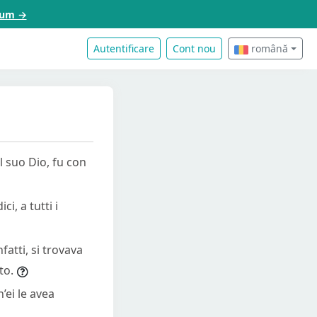
acum →
Autentificare
Cont nou
română
l suo Dio, fu con
i, a tutti i
fatti, si trovava
to.
’ei le avea