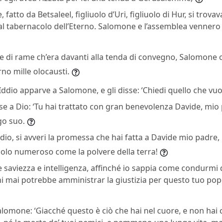
e, fatto da Betsaleel, figliuolo d’Uri, figliuolo di Hur, si trov
l tabernacolo dell’Eterno. Salomone e l’assemblea vennero 
tare di rame ch’era davanti alla tenda di convegno, Salomone 
rno mille olocausti.
Iddio apparve a Salomone, e gli disse: ‘Chiedi quello che vuoi 
e a Dio: ‘Tu hai trattato con gran benevolenza Davide, mio p
go suo.
dio, si avveri la promessa che hai fatta a Davide mio padre,
polo numeroso come la polvere della terra!
aviezza e intelligenza, affinché io sappia come condurmi d
i mai potrebbe amministrar la giustizia per questo tuo pop
alomone: ‘Giacché questo è ciò che hai nel cuore, e non hai 