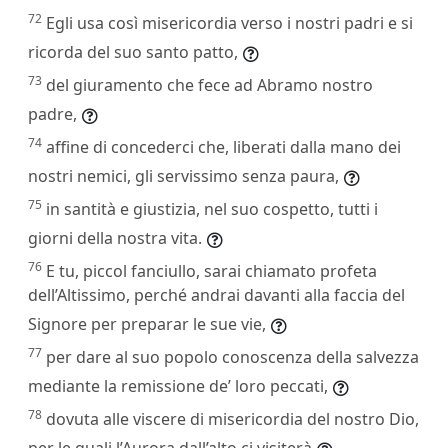
72
Egli usa così misericordia verso i nostri padri e si
ricorda del suo santo patto,
73
del giuramento che fece ad Abramo nostro
padre,
74
affine di concederci che, liberati dalla mano dei
nostri nemici, gli servissimo senza paura,
75
in santità e giustizia, nel suo cospetto, tutti i
giorni della nostra vita.
76
E tu, piccol fanciullo, sarai chiamato profeta
dell’Altissimo, perché andrai davanti alla faccia del
Signore per preparar le sue vie,
77
per dare al suo popolo conoscenza della salvezza
mediante la remissione de’ loro peccati,
78
dovuta alle viscere di misericordia del nostro Dio,
per le quali l’Aurora dall’alto ci visiterà