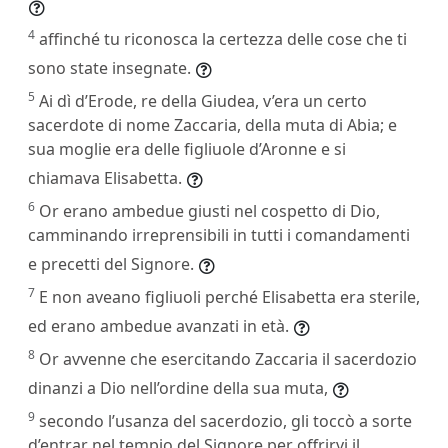
4
affinché tu riconosca la certezza delle cose che ti
sono state insegnate.
5
Ai dì d’Erode, re della Giudea, v’era un certo
sacerdote di nome Zaccaria, della muta di Abia; e
sua moglie era delle figliuole d’Aronne e si
chiamava Elisabetta.
6
Or erano ambedue giusti nel cospetto di Dio,
camminando irreprensibili in tutti i comandamenti
e precetti del Signore.
7
E non aveano figliuoli perché Elisabetta era sterile,
ed erano ambedue avanzati in età.
8
Or avvenne che esercitando Zaccaria il sacerdozio
dinanzi a Dio nell’ordine della sua muta,
9
secondo l’usanza del sacerdozio, gli toccò a sorte
d’entrar nel tempio del Signore per offrirvi il