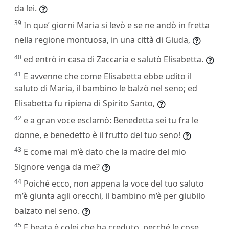
da lei.
39
In que’ giorni Maria si levò e se ne andò in fretta
nella regione montuosa, in una città di Giuda,
40
ed entrò in casa di Zaccaria e salutò Elisabetta.
41
E avvenne che come Elisabetta ebbe udito il
saluto di Maria, il bambino le balzò nel seno; ed
Elisabetta fu ripiena di Spirito Santo,
42
e a gran voce esclamò: Benedetta sei tu fra le
donne, e benedetto è il frutto del tuo seno!
43
E come mai m’è dato che la madre del mio
Signore venga da me?
44
Poiché ecco, non appena la voce del tuo saluto
m’è giunta agli orecchi, il bambino m’è per giubilo
balzato nel seno.
45
E beata è colei che ha creduto, perché le cose