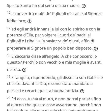
Spirito Santo fin dal seno di sua madre,
16
e convertirà molti de’ figliuoli d’Israele al Signore
Iddio loro;
17
ed egli andrà innanzi a lui con lo spirito e con la
potenza d’Elia, per volgere i cuori de’ padri ai
figliuoli e i ribelli alla saviezza de’ giusti, affin di
preparare al Signore un popolo ben disposto.
18
E Zaccaria disse all’angelo: A che conoscerò io
questo? Perch’io son vecchio e mia moglie è avanti
nell’età.
19
E l’angelo, rispondendo, gli disse: Io son Gabriele
che sto davanti a Dio; e sono stato mandato a
parlarti e recarti questa buona notizia.
20
Ed ecco, tu sarai muto, e non potrai parlare fino
al giorno che queste cose avverranno, perché non
hai creduto alle mie parole che si adempiranno a