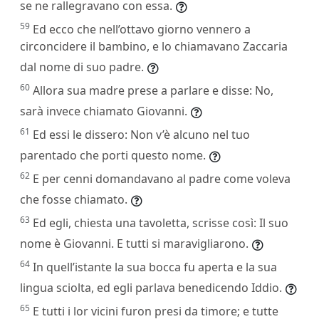
se ne rallegravano con essa.
59
Ed ecco che nell’ottavo giorno vennero a
circoncidere il bambino, e lo chiamavano Zaccaria
dal nome di suo padre.
60
Allora sua madre prese a parlare e disse: No,
sarà invece chiamato Giovanni.
61
Ed essi le dissero: Non v’è alcuno nel tuo
parentado che porti questo nome.
62
E per cenni domandavano al padre come voleva
che fosse chiamato.
63
Ed egli, chiesta una tavoletta, scrisse così: Il suo
nome è Giovanni. E tutti si maravigliarono.
64
In quell’istante la sua bocca fu aperta e la sua
lingua sciolta, ed egli parlava benedicendo Iddio.
65
E tutti i lor vicini furon presi da timore; e tutte