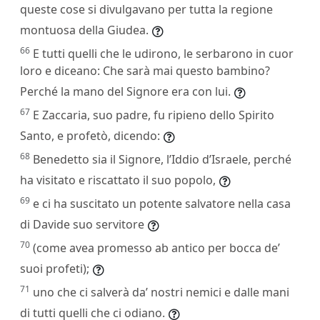
queste cose si divulgavano per tutta la regione
montuosa della Giudea.
66
E tutti quelli che le udirono, le serbarono in cuor
loro e diceano: Che sarà mai questo bambino?
Perché la mano del Signore era con lui.
67
E Zaccaria, suo padre, fu ripieno dello Spirito
Santo, e profetò, dicendo:
68
Benedetto sia il Signore, l’Iddio d’Israele, perché
ha visitato e riscattato il suo popolo,
69
e ci ha suscitato un potente salvatore nella casa
di Davide suo servitore
70
(come avea promesso ab antico per bocca de’
suoi profeti);
71
uno che ci salverà da’ nostri nemici e dalle mani
di tutti quelli che ci odiano.