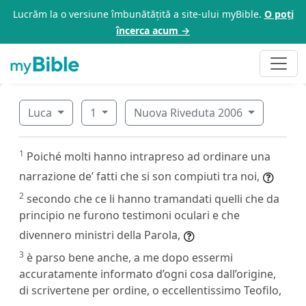
Lucrăm la o versiune îmbunătățită a site-ului myBible.
O poți
încerca acum →
Luca
1
Nuova Riveduta 2006
1
Poiché molti hanno intrapreso ad ordinare una
narrazione de’ fatti che si son compiuti tra noi,
2
secondo che ce li hanno tramandati quelli che da
principio ne furono testimoni oculari e che
divennero ministri della Parola,
3
è parso bene anche, a me dopo essermi
accuratamente informato d’ogni cosa dall’origine,
di scrivertene per ordine, o eccellentissimo Teofilo,