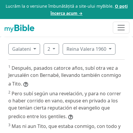
Lucrăm la o versiune îmbunătățită a site-ului myBible.
O poți
încerca acum →
Galateni
2
Reina Valera 1960
1
Después, pasados catorce años, subí otra vez a
Jerusalén con Bernabé, llevando también conmigo
a Tito.
2
Pero subí según una revelación, y para no correr
o haber corrido en vano, expuse en privado a los
que tenían cierta reputación el evangelio que
predico entre los gentiles.
3
Mas ni aun Tito, que estaba conmigo, con todo y