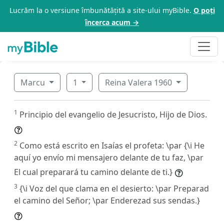
Lucrăm la o versiune îmbunătățită a site-ului myBible.
O poți
încerca acum →
Marcu
1
Reina Valera 1960
1
Principio del evangelio de Jesucristo, Hijo de Dios.
2
Como está escrito en Isaías el profeta: \par {\i He
aquí yo envío mi mensajero delante de tu faz, \par
El cual preparará tu camino delante de ti.}
3
{\i Voz del que clama en el desierto: \par Preparad
el camino del Señor; \par Enderezad sus sendas.}