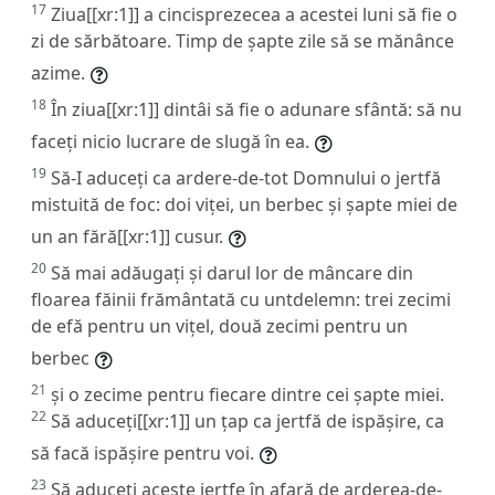
17
Ziua[[xr:1]] a cincisprezecea a acestei luni să fie o
zi de sărbătoare. Timp de șapte zile să se mănânce
azime.
18
În ziua[[xr:1]] dintâi să fie o adunare sfântă: să nu
faceți nicio lucrare de slugă în ea.
19
Să-I aduceți ca ardere-de-tot Domnului o jertfă
mistuită de foc: doi viței, un berbec și șapte miei de
un an fără[[xr:1]] cusur.
20
Să mai adăugați și darul lor de mâncare din
floarea făinii frământată cu untdelemn: trei zecimi
de efă pentru un vițel, două zecimi pentru un
berbec
21
și o zecime pentru fiecare dintre cei șapte miei.
22
Să aduceți[[xr:1]] un țap ca jertfă de ispășire, ca
să facă ispășire pentru voi.
23
Să aduceți aceste jertfe în afară de arderea-de-