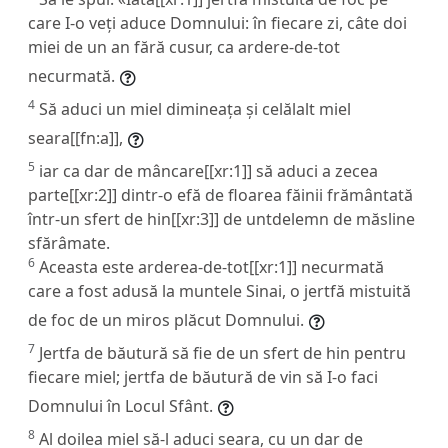
care I-o veți aduce Domnului: în fiecare zi, câte doi
miei de un an fără cusur, ca ardere-de-tot
necurmată.
4
Să aduci un miel dimineața și celălalt miel
seara[[fn:a]],
5
iar ca dar de mâncare[[xr:1]] să aduci a zecea
parte[[xr:2]] dintr-o efă de floarea făinii frământată
într-un sfert de hin[[xr:3]] de untdelemn de măsline
sfărâmate.
6
Aceasta este arderea-de-tot[[xr:1]] necurmată
care a fost adusă la muntele Sinai, o jertfă mistuită
de foc de un miros plăcut Domnului.
7
Jertfa de băutură să fie de un sfert de hin pentru
fiecare miel; jertfa de băutură de vin să I-o faci
Domnului în Locul Sfânt.
8
Al doilea miel să-l aduci seara, cu un dar de