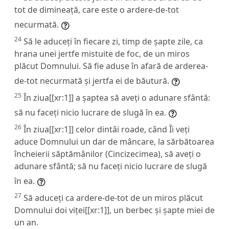
tot de dimineață, care este o ardere-de-tot
necurmată.
24
Să le aduceți în fiecare zi, timp de șapte zile, ca
hrana unei jertfe mistuite de foc, de un miros
plăcut Domnului. Să fie aduse în afară de arderea-
de-tot necurmată și jertfa ei de băutură.
25
În ziua[[xr:1]] a șaptea să aveți o adunare sfântă:
să nu faceți nicio lucrare de slugă în ea.
26
În ziua[[xr:1]] celor dintâi roade, când Îi veți
aduce Domnului un dar de mâncare, la sărbătoarea
încheierii săptămânilor (Cincizecimea), să aveți o
adunare sfântă; să nu faceți nicio lucrare de slugă
în ea.
27
Să aduceți ca ardere-de-tot de un miros plăcut
Domnului doi viței[[xr:1]], un berbec și șapte miei de
un an.