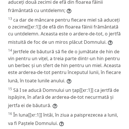
aduceți două zecimi de efă din floarea făinii
frământată cu untdelemn;
13
ca dar de mâncare pentru fiecare miel să aduceți
o zecime[[xr:1]] de efă din floarea făinii frământată
cu untdelemn. Aceasta este o ardere-de-tot, o jertfă
mistuită de foc de un miros plăcut Domnului.
14
Jertfele de băutură să fie de o jumătate de hin de
vin pentru un vițel, a treia parte dintr-un hin pentru
un berbec și un sfert de hin pentru un miel. Aceasta
este arderea-de-tot pentru începutul lunii, în fiecare
lună, în toate lunile anului.
15
Să I se aducă Domnului un țap[[xr:1]] ca jertfă de
ispășire, în afară de arderea-de-tot necurmată și
jertfa ei de băutură.
16
În luna[[xr:1]] întâi, în ziua a paisprezecea a lunii,
va fi Paștele Domnului.