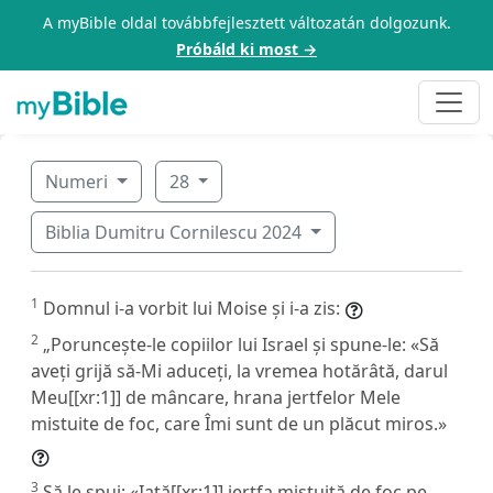
A myBible oldal továbbfejlesztett változatán dolgozunk.
Próbáld ki most →
Numeri
28
Biblia Dumitru Cornilescu 2024
1
Domnul i-a vorbit lui Moise și i-a zis:
2
„Poruncește-le copiilor lui Israel și spune-le: «Să
aveți grijă să-Mi aduceți, la vremea hotărâtă, darul
Meu[[xr:1]] de mâncare, hrana jertfelor Mele
mistuite de foc, care Îmi sunt de un plăcut miros.»
3
Să le spui: «Iată[[xr:1]] jertfa mistuită de foc pe