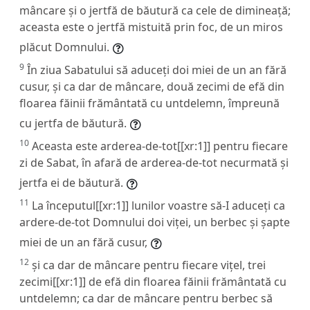
mâncare și o jertfă de băutură ca cele de dimineață;
aceasta este o jertfă mistuită prin foc, de un miros
plăcut Domnului.
9
În ziua Sabatului să aduceți doi miei de un an fără
cusur, și ca dar de mâncare, două zecimi de efă din
floarea făinii frământată cu untdelemn, împreună
cu jertfa de băutură.
10
Aceasta este arderea-de-tot[[xr:1]] pentru fiecare
zi de Sabat, în afară de arderea-de-tot necurmată și
jertfa ei de băutură.
11
La începutul[[xr:1]] lunilor voastre să-I aduceți ca
ardere-de-tot Domnului doi viței, un berbec și șapte
miei de un an fără cusur,
12
și ca dar de mâncare pentru fiecare vițel, trei
zecimi[[xr:1]] de efă din floarea făinii frământată cu
untdelemn; ca dar de mâncare pentru berbec să