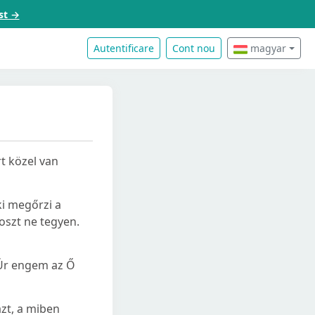
st →
Autentificare
Cont nou
magyar
t közel van
ki megőrzi a
oszt ne tegyen.
 Úr engem az Ő
azt, a miben