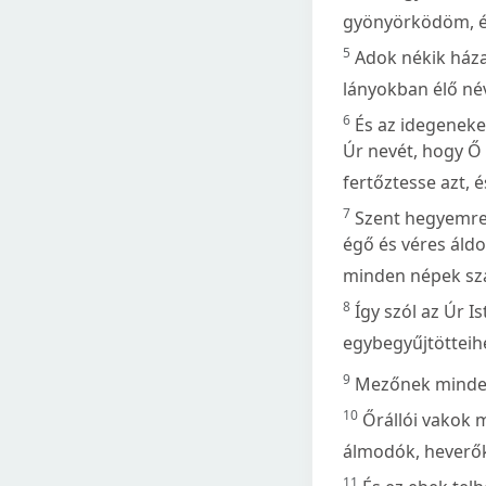
gyönyörködöm, é
5
Adok nékik háza
lányokban élő név
6
És az idegeneke
Úr nevét, hogy Ő
fertőztesse azt,
7
Szent hegyemre
égő és véres áld
minden népek sz
8
Így szól az Úr Is
egybegyűjtötteih
9
Mezőnek minden 
10
Őrállói vakok 
álmodók, heverők
11