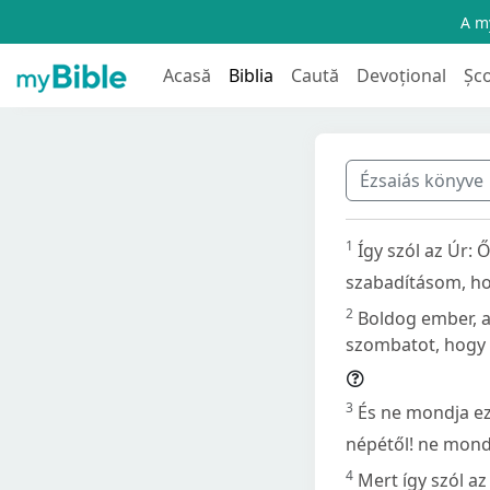
A my
Acasă
Biblia
Caută
Devoțional
Șc
Ézsaiás könyve
1
Így szól az Úr:
szabadításom, ho
2
Boldog ember, a 
szombatot, hogy 
3
És ne mondja ez
népétől! ne mond
4
Mert így szól a