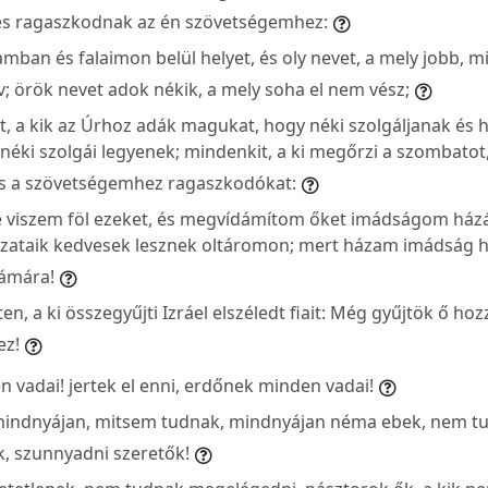
s ragaszkodnak az én szövetségemhez:
mban és falaimon belül helyet, és oly nevet, a mely jobb, mi
; örök nevet adok nékik, a mely soha el nem vész;
t, a kik az Úrhoz adák magukat, hogy néki szolgáljanak és 
 néki szolgái legyenek; mindenkit, a ki megőrzi a szombato
 és a szövetségemhez ragaszkodókat:
 viszem föl ezeket, és megvídámítom őket imádságom ház
ozataik kedvesek lesznek oltáromon; mert házam imádság h
ámára!
ten, a ki összegyűjti Izráel elszéledt fiait: Még gyűjtök ő hoz
ez!
vadai! jertek el enni, erdőnek minden vadai!
mindnyájan, mitsem tudnak, mindnyájan néma ebek, nem tu
, szunnyadni szeretők!