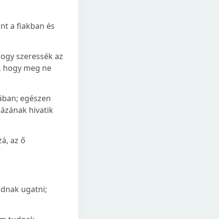
nt a fiakban és
hogy szeressék az
t, hogy meg ne
ában; egészen
ázának hivatik
zá, az ő
dnak ugatni;