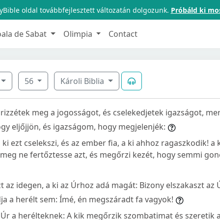
Bible oldal továbbfejlesztett változatán dolgozunk.
Próbáld ki mo
oala de Sabat
Olimpia
Contact
56
Károli Biblia
 Őrizzétek meg a jogosságot, és cselekedjetek igazságot, mer
gy eljőjjön, és igazságom, hogy megjelenjék:
ki ezt cselekszi, és az ember fia, a ki ahhoz ragaszkodik! a 
meg ne fertőztesse azt, és megőrzi kezét, hogy semmi gon
t az idegen, a ki az Úrhoz adá magát: Bizony elszakaszt az
ja a herélt sem: Ímé, én megszáradt fa vagyok!
z Úr a herélteknek: A kik megőrzik szombatimat és szeretik 