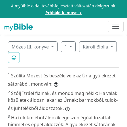
A myBible oldal továbbfejlesztett változatán dolgozunk.
Próbáld ki most →
Mózes III. könyve
1
Károli Biblia
1
Szólítá Mózest és beszéle vele az Úr a gyülekezet
sátorából, mondván:
2
Szólj Izráel fiainak, és mondd meg nékik: Ha valaki
közületek áldozni akar az Úrnak: barmokból, tulok-
és juhfélékből áldozzatok.
3
Ha tulokféléből áldozik egészen égőáldozattal:
hímmel és éppel áldozzék. A gyülekezet sátorának