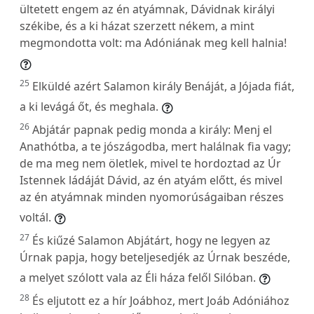
ültetett engem az én atyámnak, Dávidnak királyi
székibe, és a ki házat szerzett nékem, a mint
megmondotta volt: ma Adóniának meg kell halnia!
25
Elküldé azért Salamon király Benáját, a Jójada fiát,
a ki levágá őt, és meghala.
26
Abjátár papnak pedig monda a király: Menj el
Anathótba, a te jószágodba, mert halálnak fia vagy;
de ma meg nem öletlek, mivel te hordoztad az Úr
Istennek ládáját Dávid, az én atyám előtt, és mivel
az én atyámnak minden nyomorúságaiban részes
voltál.
27
És kiűzé Salamon Abjátárt, hogy ne legyen az
Úrnak papja, hogy beteljesedjék az Úrnak beszéde,
a melyet szólott vala az Éli háza felől Silóban.
28
És eljutott ez a hír Joábhoz, mert Joáb Adóniához