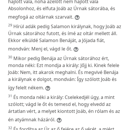
hajlott vala, noha azelőtt nem hajlott vala
Absolonhoz, és elfuta Joáb az Úrnak sátorába, és
megfogá az oltárnak szarvait.
29
Hírül adák pedig Salamon királynak, hogy Joáb az
Úrnak sátorához futott, és ímé az oltár mellett áll.
Ekkor elküldé Salamon Benáját, a Jójada fiát,
mondván: Menj el, vágd le őt.
30
Mikor pedig Benája az Úrnak sátorához ért,
monda néki: Ezt mondja a király: Jőjj ki. Kinek felele
Joáb: Nem, itt akarok meghalni. És megvivé Benája
a királynak e dolgot, mondván: Így szólott Joáb és
így felelt nékem.
31
És monda néki a király: Cselekedjél úgy, a mint
szólott; vágd le őt és temesd el, hogy elvedd az
ártatlan vért, a melyet kiontott Joáb, én rólam és az
én atyámnak házáról.
32
És fordítsa az Úr az ő fejére az ő vérét, a miért