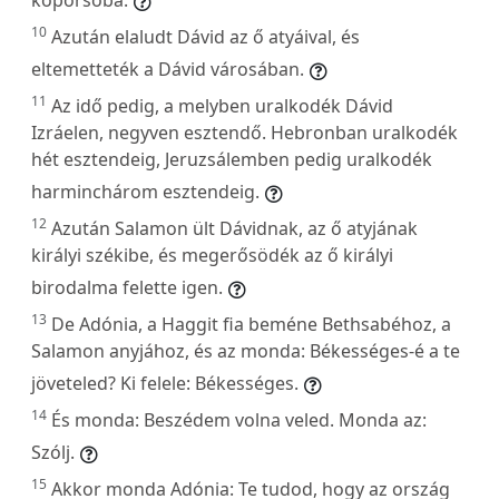
10
Azután elaludt Dávid az ő atyáival, és
eltemetteték a Dávid városában.
11
Az idő pedig, a melyben uralkodék Dávid
Izráelen, negyven esztendő. Hebronban uralkodék
hét esztendeig, Jeruzsálemben pedig uralkodék
harminchárom esztendeig.
12
Azután Salamon ült Dávidnak, az ő atyjának
királyi székibe, és megerősödék az ő királyi
birodalma felette igen.
13
De Adónia, a Haggit fia beméne Bethsabéhoz, a
Salamon anyjához, és az monda: Békességes-é a te
jöveteled? Ki felele: Békességes.
14
És monda: Beszédem volna veled. Monda az:
Szólj.
15
Akkor monda Adónia: Te tudod, hogy az ország