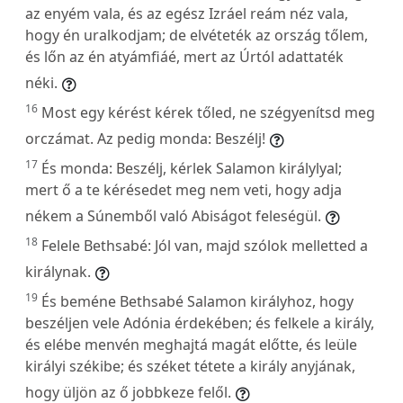
az enyém vala, és az egész Izráel reám néz vala,
hogy én uralkodjam; de elvéteték az ország tőlem,
és lőn az én atyámfiáé, mert az Úrtól adattaték
néki.
16
Most egy kérést kérek tőled, ne szégyenítsd meg
orczámat. Az pedig monda: Beszélj!
17
És monda: Beszélj, kérlek Salamon királylyal;
mert ő a te kérésedet meg nem veti, hogy adja
nékem a Súnemből való Abiságot feleségül.
18
Felele Bethsabé: Jól van, majd szólok melletted a
királynak.
19
És beméne Bethsabé Salamon királyhoz, hogy
beszéljen vele Adónia érdekében; és felkele a király,
és elébe menvén meghajtá magát előtte, és leüle
királyi székibe; és széket tétete a király anyjának,
hogy üljön az ő jobbkeze felől.