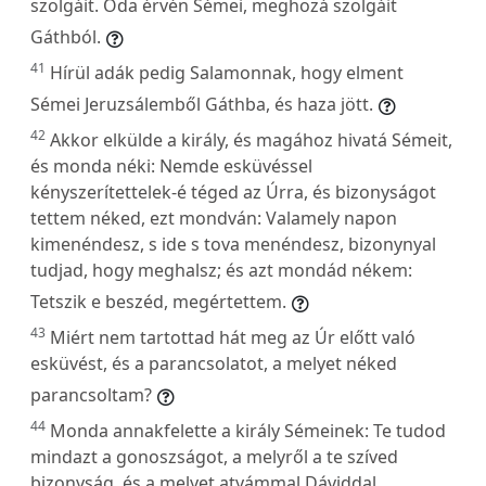
szolgáit. Oda érvén Sémei, meghozá szolgáit
Gáthból.
41
Hírül adák pedig Salamonnak, hogy elment
Sémei Jeruzsálemből Gáthba, és haza jött.
42
Akkor elkülde a király, és magához hivatá Sémeit,
és monda néki: Nemde esküvéssel
kényszerítettelek-é téged az Úrra, és bizonyságot
tettem néked, ezt mondván: Valamely napon
kimenéndesz, s ide s tova menéndesz, bizonynyal
tudjad, hogy meghalsz; és azt mondád nékem:
Tetszik e beszéd, megértettem.
43
Miért nem tartottad hát meg az Úr előtt való
esküvést, és a parancsolatot, a melyet néked
parancsoltam?
44
Monda annakfelette a király Sémeinek: Te tudod
mindazt a gonoszságot, a melyről a te szíved
bizonyság, és a melyet atyámmal Dáviddal