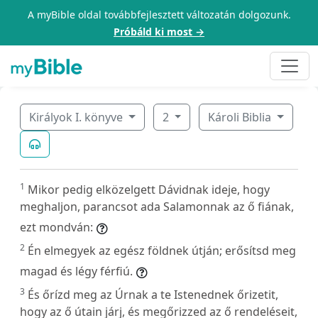
A myBible oldal továbbfejlesztett változatán dolgozunk.
Próbáld ki most →
Királyok I. könyve
2
Károli Biblia
1
Mikor pedig elközelgett Dávidnak ideje, hogy
meghaljon, parancsot ada Salamonnak az ő fiának,
ezt mondván:
2
Én elmegyek az egész földnek útján; erősítsd meg
magad és légy férfiú.
3
És őrízd meg az Úrnak a te Istenednek őrizetit,
hogy az ő útain járj, és megőrizzed az ő rendeléseit,