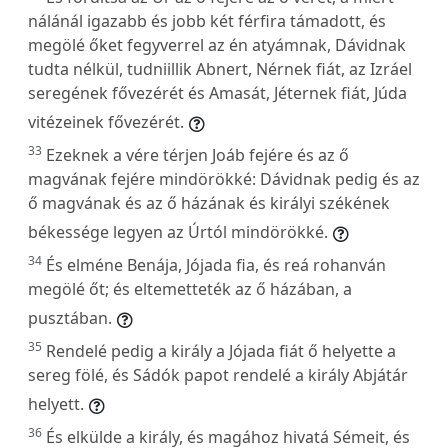
nálánál igazabb és jobb két férfira támadott, és
megölé őket fegyverrel az én atyámnak, Dávidnak
tudta nélkül, tudniillik Abnert, Nérnek fiát, az Izráel
seregének fővezérét és Amasát, Jéternek fiát, Júda
vitézeinek fővezérét.
33
Ezeknek a vére térjen Joáb fejére és az ő
magvának fejére mindörökké: Dávidnak pedig és az
ő magvának és az ő házának és királyi székének
békessége legyen az Úrtól mindörökké.
34
És elméne Benája, Jójada fia, és reá rohanván
megölé őt; és eltemetteték az ő házában, a
pusztában.
35
Rendelé pedig a király a Jójada fiát ő helyette a
sereg fölé, és Sádók papot rendelé a király Abjátár
helyett.
36
És elkülde a király, és magához hivatá Sémeit, és