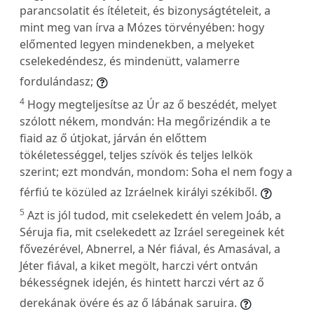
parancsolatit és ítéleteit, és bizonyságtételeit, a
mint meg van írva a Mózes törvényében: hogy
előmented legyen mindenekben, a melyeket
cselekedéndesz, és mindenütt, valamerre
fordulándasz;
4
Hogy megteljesítse az Úr az ő beszédét, melyet
szólott nékem, mondván: Ha megőrizéndik a te
fiaid az ő útjokat, járván én előttem
tökéletességgel, teljes szívök és teljes lelkök
szerint; ezt mondván, mondom: Soha el nem fogy a
férfiú te közüled az Izráelnek királyi székiből.
5
Azt is jól tudod, mit cselekedett én velem Joáb, a
Séruja fia, mit cselekedett az Izráel seregeinek két
fővezérével, Abnerrel, a Nér fiával, és Amasával, a
Jéter fiával, a kiket megölt, harczi vért ontván
békességnek idején, és hintett harczi vért az ő
derekának övére és az ő lábának saruira.