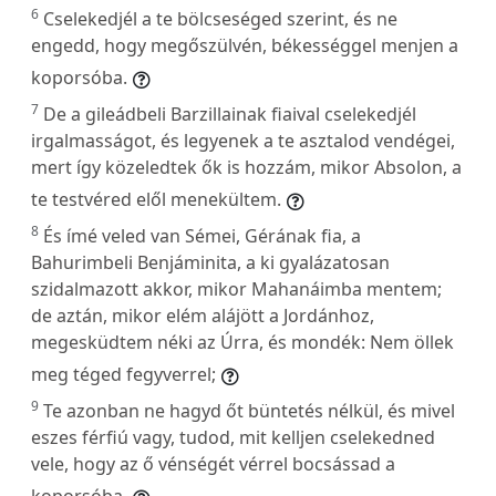
6
Cselekedjél a te bölcseséged szerint, és ne
engedd, hogy megőszülvén, békességgel menjen a
koporsóba.
7
De a gileádbeli Barzillainak fiaival cselekedjél
irgalmasságot, és legyenek a te asztalod vendégei,
mert így közeledtek ők is hozzám, mikor Absolon, a
te testvéred elől menekültem.
8
És ímé veled van Sémei, Gérának fia, a
Bahurimbeli Benjáminita, a ki gyalázatosan
szidalmazott akkor, mikor Mahanáimba mentem;
de aztán, mikor elém alájött a Jordánhoz,
megesküdtem néki az Úrra, és mondék: Nem öllek
meg téged fegyverrel;
9
Te azonban ne hagyd őt büntetés nélkül, és mivel
eszes férfiú vagy, tudod, mit kelljen cselekedned
vele, hogy az ő vénségét vérrel bocsássad a
koporsóba.