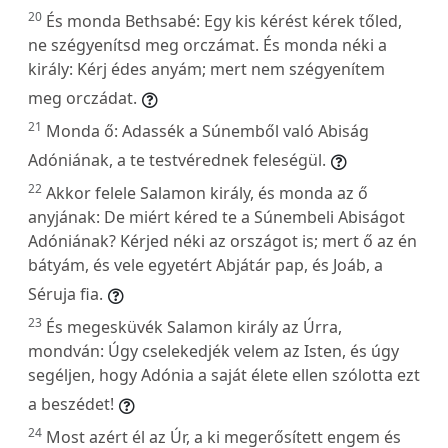
20
És monda Bethsabé: Egy kis kérést kérek tőled,
ne szégyenítsd meg orczámat. És monda néki a
király: Kérj édes anyám; mert nem szégyenítem
meg orczádat.
21
Monda ő: Adassék a Súnemből való Abiság
Adóniának, a te testvérednek feleségül.
22
Akkor felele Salamon király, és monda az ő
anyjának: De miért kéred te a Súnembeli Abiságot
Adóniának? Kérjed néki az országot is; mert ő az én
bátyám, és vele egyetért Abjátár pap, és Joáb, a
Séruja fia.
23
És megesküvék Salamon király az Úrra,
mondván: Úgy cselekedjék velem az Isten, és úgy
segéljen, hogy Adónia a saját élete ellen szólotta ezt
a beszédet!
24
Most azért él az Úr, a ki megerősített engem és