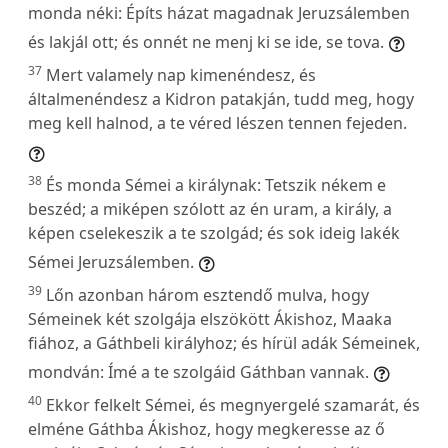
monda néki: Építs házat magadnak Jeruzsálemben
és lakjál ott; és onnét ne menj ki se ide, se tova.
37
Mert valamely nap kimenéndesz, és
általmenéndesz a Kidron patakján, tudd meg, hogy
meg kell halnod, a te véred lészen tennen fejeden.
38
És monda Sémei a királynak: Tetszik nékem e
beszéd; a miképen szólott az én uram, a király, a
képen cselekeszik a te szolgád; és sok ideig lakék
Sémei Jeruzsálemben.
39
Lőn azonban három esztendő mulva, hogy
Sémeinek két szolgája elszökött Ákishoz, Maaka
fiához, a Gáthbeli királyhoz; és hírül adák Sémeinek,
mondván: Ímé a te szolgáid Gáthban vannak.
40
Ekkor felkelt Sémei, és megnyergelé szamarát, és
elméne Gáthba Ákishoz, hogy megkeresse az ő