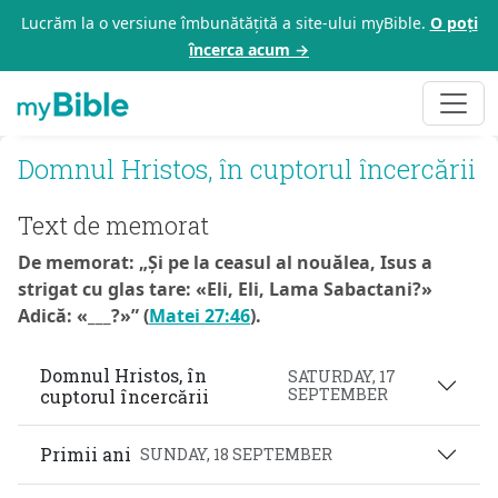
Lucrăm la o versiune îmbunătățită a site-ului myBible.
O poți
încerca acum →
Domnul Hristos, în cuptorul încercării
Text de memorat
De memorat: „Și pe la ceasul al nouălea, Isus a
strigat cu glas tare: «Eli, Eli, Lama Sabactani?»
Adică: «___?»” (
Matei 27:46
).
Domnul Hristos, în
SATURDAY, 17
SEPTEMBER
cuptorul încercării
Primii ani
SUNDAY, 18 SEPTEMBER