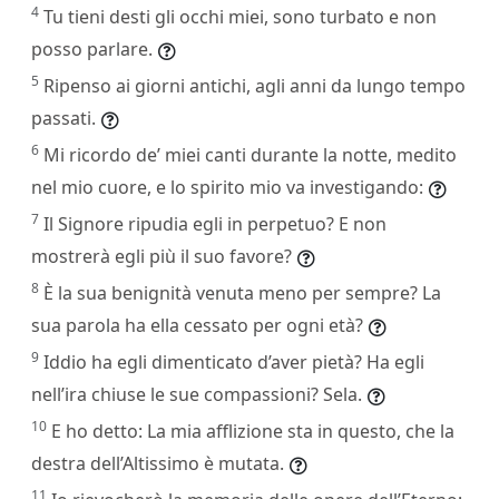
4
Tu tieni desti gli occhi miei, sono turbato e non
posso parlare.
5
Ripenso ai giorni antichi, agli anni da lungo tempo
passati.
6
Mi ricordo de’ miei canti durante la notte, medito
nel mio cuore, e lo spirito mio va investigando:
7
Il Signore ripudia egli in perpetuo? E non
mostrerà egli più il suo favore?
8
È la sua benignità venuta meno per sempre? La
sua parola ha ella cessato per ogni età?
9
Iddio ha egli dimenticato d’aver pietà? Ha egli
nell’ira chiuse le sue compassioni? Sela.
10
E ho detto: La mia afflizione sta in questo, che la
destra dell’Altissimo è mutata.
11