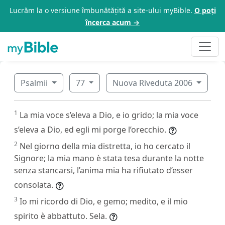
Lucrăm la o versiune îmbunătățită a site-ului myBible.
O poți
încerca acum →
Psalmii
77
Nuova Riveduta 2006
1
La mia voce s’eleva a Dio, e io grido; la mia voce
s’eleva a Dio, ed egli mi porge l’orecchio.
2
Nel giorno della mia distretta, io ho cercato il
Signore; la mia mano è stata tesa durante la notte
senza stancarsi, l’anima mia ha rifiutato d’esser
consolata.
3
Io mi ricordo di Dio, e gemo; medito, e il mio
spirito è abbattuto. Sela.