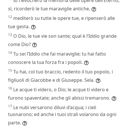
Io rievocherò la memoria delle opere dell’Eterno;
sì, ricorderò le tue maraviglie antiche,
12
mediterò su tutte le opere tue, e ripenserò alle
tue gesta.
13
O Dio, le tue vie son sante; qual è l’Iddio grande
come Dio?
14
Tu sei l’Iddio che fai maraviglie; tu hai fatto
conoscere la tua forza fra i popoli.
15
Tu hai, col tuo braccio, redento il tuo popolo, i
figliuoli di Giacobbe e di Giuseppe. Sela.
16
Le acque ti videro, o Dio; le acque ti videro e
furono spaventate; anche gli abissi tremarono.
17
Le nubi versarono diluvi d’acqua; i cieli
tuonarono; ed anche i tuoi strali volarono da ogni
parte.