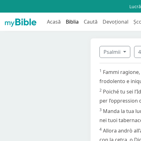
Lucră
Acasă
Biblia
Caută
Devoțional
Șc
Psalmii
1
Fammi ragione, 
frodolento e iniq
2
Poiché tu sei l’
per l’oppression 
3
Manda la tua luc
nei tuoi tabernaco
4
Allora andrò all’
con la cetra, o Di