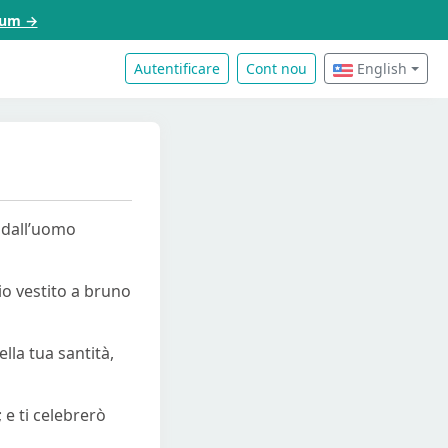
acum →
Autentificare
Cont nou
English
 dall’uomo
 io vestito a bruno
lla tua santità,
; e ti celebrerò