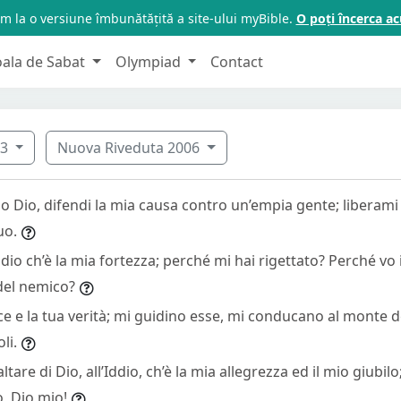
m la o versiune îmbunătățită a site-ului myBible.
O poți încerca 
oala de Sabat
Olympiad
Contact
43
Nuova Riveduta 2006
o Dio, difendi la mia causa contro un’empia gente; liberami
uo.
Iddio ch’è la mia fortezza; perché mi hai rigettato? Perché vo
del nemico?
e e la tua verità; mi guidino esse, mi conducano al monte de
li.
altare di Dio, all’Iddio, ch’è la mia allegrezza ed il mio giubilo
o, Dio mio!