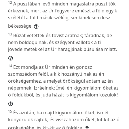
12
A pusztában levő minden magaslatra pusztítók
érkeznek, mert az Úr fegyvere emészt a föld egyik
szélétől a föld másik széléig; senkinek sem lesz
békessége.
13
Búzát vetettek és tövist aratnak; fáradnak, de
nem boldogulnak, és szégyent vallotok a ti
jövedelmetekkel az Úr haragjának búsulása miatt.
14
Ezt mondja az Úr minden én gonosz
szomszédom felől, a kik hozzányúlnak az én
örökségemhez, a melyet örökségül adtam az én
népemnek, Izráelnek: Ímé, én kigyomlálom őket az
ő földükből, és Júda házát is kigyomlálom közülök!
15
És azután, ha majd kigyomlálom őket, ismét
könyörülök rajtok, és visszahozom őket, kit-kit az ő
örökségébe, és kit-kit az ő földére.