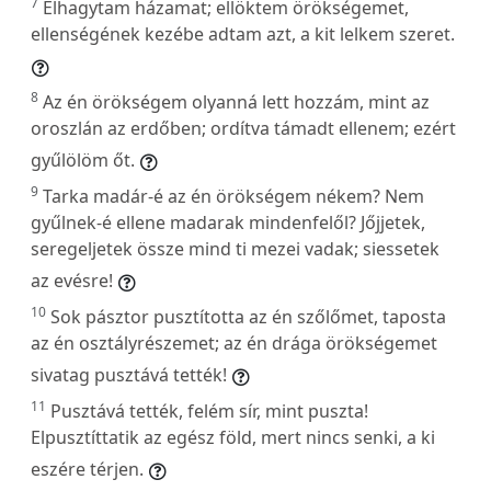
7
Elhagytam házamat; ellöktem örökségemet,
ellenségének kezébe adtam azt, a kit lelkem szeret.
8
Az én örökségem olyanná lett hozzám, mint az
oroszlán az erdőben; ordítva támadt ellenem; ezért
gyűlölöm őt.
9
Tarka madár-é az én örökségem nékem? Nem
gyűlnek-é ellene madarak mindenfelől? Jőjjetek,
seregeljetek össze mind ti mezei vadak; siessetek
az evésre!
10
Sok pásztor pusztította az én szőlőmet, taposta
az én osztályrészemet; az én drága örökségemet
sivatag pusztává tették!
11
Pusztává tették, felém sír, mint puszta!
Elpusztíttatik az egész föld, mert nincs senki, a ki
eszére térjen.