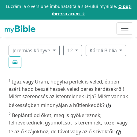
Lucrăm la o versiune îmbunătățită a site-ului myBible.
O poți
încerca acum →
Jeremiás könyve
12
Károli Biblia
1
Igaz vagy Uram, hogyha perlek is veled; éppen
azért hadd beszélhessek veled peres kérdésekről!
Miért szerencsés az istentelenek útja? Miért vannak
békességben mindnyájan a hűtlenkedők?
2
Beplántálod őket, meg is gyökereznek;
felnevekednek, gyümölcsöt is teremnek; közel vagy
te az ő szájokhoz, de távol vagy az ő szívöktől!