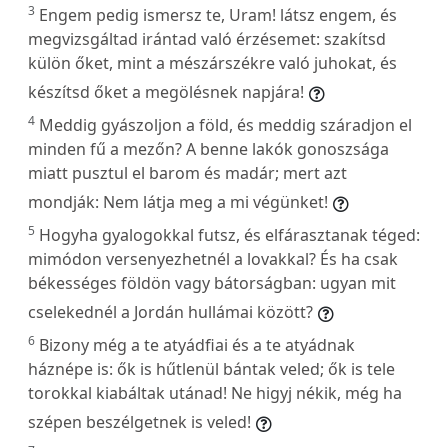
3
Engem pedig ismersz te, Uram! látsz engem, és
megvizsgáltad irántad való érzésemet: szakítsd
külön őket, mint a mészárszékre való juhokat, és
készítsd őket a megölésnek napjára!
4
Meddig gyászoljon a föld, és meddig száradjon el
minden fű a mezőn? A benne lakók gonoszsága
miatt pusztul el barom és madár; mert azt
mondják: Nem látja meg a mi végünket!
5
Hogyha gyalogokkal futsz, és elfárasztanak téged:
mimódon versenyezhetnél a lovakkal? És ha csak
békességes földön vagy bátorságban: ugyan mit
cselekednél a Jordán hullámai között?
6
Bizony még a te atyádfiai és a te atyádnak
háznépe is: ők is hűtlenül bántak veled; ők is tele
torokkal kiabáltak utánad! Ne higyj nékik, még ha
szépen beszélgetnek is veled!